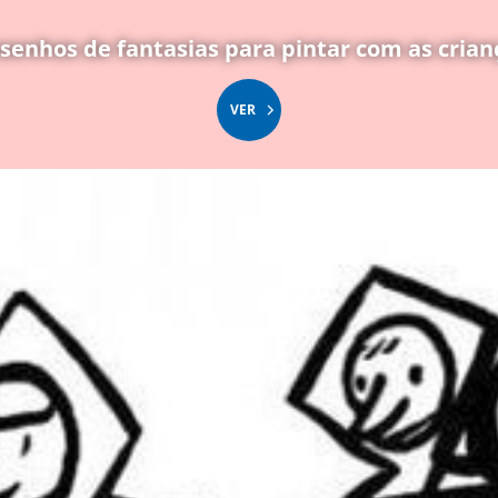
senhos de fantasias para pintar com as crian
VER