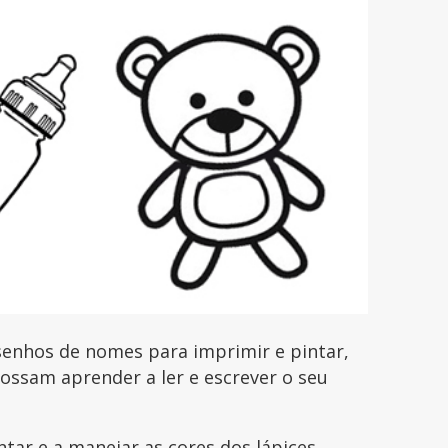
senhos de nomes para imprimir e pintar,
possam aprender a ler e escrever o seu
ntar e a manejar as cores dos lápices,