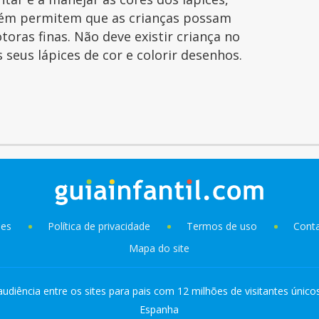
ém permitem que as crianças possam
toras finas. Não deve existir criança no
seus lápices de cor e colorir desenhos.
ies
Política de privacidade
Termos de uso
Cont
Mapa do site
audiência entre os sites para pais com 12 milhões de visitantes único
Espanha