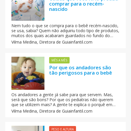
comprar para o recém-
nascido
Nem tudo o que se compra para o bebê recém-nascido,
se usa, sabia? Quem não adquiriu todo tipo de produtos,
muitos dos quais acabaram guardados no fundo do
armário ou terminaram sendo lixo inútil? A gente listou
Vilma Medina,
Diretora de Guiainfantil.com
10 produtos pouco úteis para o enxoval do bebê. Uma
ótima dica para pais de primeira viagem.
MÊS A MÊS
Por que os andadores são
tão perigosos para o bebê
Os andadores a gente já sabe para que servem. Mas,
será que são bons? Por que os pediatras não querem
que se utilizem mais? A gente te explica o porquê em
muitos hospitais de todo o mundo são promovidas
Vilma Medina,
Diretora de Guiainfantil.com
campanhas informativas contra o uso do andador para
bebês.
PESO E ALTURA