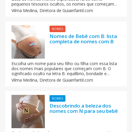
pequenos tesouros ocultos, os nomes que começam
com a letra X.
Vilma Medina,
Diretora de Guiainfantil.com
NOMES
Nomes de Bebê com B: lista
completa de nomes com B
Escolha um nome para seu filho ou filha com essa lista
dos nomes mais populares que começam com B. O
significado oculto na letra B: equilíbrio, bondade e
beleza. Apresentamos uma seleção de nomes de bebês,
Vilma Medina,
Diretora de Guiainfantil.com
masculinos e femininos, que começam com a letra B.
NOMES
Descobrindo a beleza dos
nomes com N para seu bebê