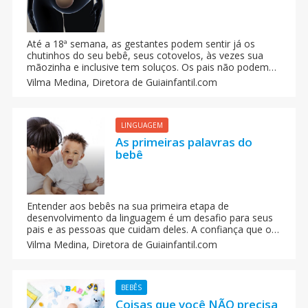
Até a 18ª semana, as gestantes podem sentir já os
chutinhos do seu bebê, seus cotovelos, às vezes sua
mãozinha e inclusive tem soluços. Os pais não podem
vê-lo, mas a experiência lhes permite diferenciar um
Vilma Medina,
Diretora de Guiainfantil.com
movimento de outro até o último trimestre de gravidez.
LINGUAGEM
As primeiras palavras do
bebê
Entender aos bebês na sua primeira etapa de
desenvolvimento da linguagem é um desafio para seus
pais e as pessoas que cuidam deles. A confiança que o
bebê deposita neles, e o afeto que desenvolveu esse
Vilma Medina,
Diretora de Guiainfantil.com
vínculo, alimentará seu desejo de se conectar com eles
e enriquecerá seus recursos para se comunicarem.
BEBÊS
Coisas que você NÃO precisa