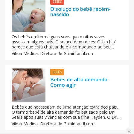
BEBÊS
O soluço do bebê recém-
nascido
Os bebês emitem alguns sons que muitas vezes
assustam alguns pais. O soluço é um deles. O ‘hip hip’
parece que está chateando e incomodando ao seu
pequeno e frágil bebê. No entanto, o que parece um
Vilma Medina,
Diretora de Guiainfantil.com
aborrecimento, na realidade não é.
BEBÊS
Bebês de alta demanda.
Como agir
Bebês que necessitam de uma atenção extra dos pais.
O termo ‘bebê de alta demanda’ foi batizado pelo Dr.
Sears após suas vivências com sua filha Hayden. O Dr.
Sears teve cinco filhos e quando teve a última sentiu que
Vilma Medina,
Diretora de Guiainfantil.com
ela era diferente dos outros filhos, já que se
Ad
comportava de modo diferente de todos os outros