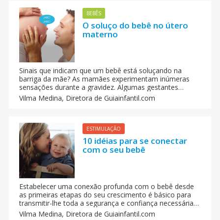
BEBÊS
O soluço do bebê no útero
materno
Sinais que indicam que um bebê está soluçando na
barriga da mãe? As mamães experimentam inúmeras
sensações durante a gravidez. Algumas gestantes
notam perfeitamente como, em algumas situações, seu
Vilma Medina,
Diretora de Guiainfantil.com
bebê tem soluço. Como isso é possível? O que indica
que é um soluço.
ESTIMULAÇÃO
10 idéias para se conectar
com o seu bebê
Estabelecer uma conexão profunda com o bebê desde
as primeiras etapas do seu crescimento é básico para
transmitir-lhe toda a segurança e confiança necessárias
e, sobretudo, conseguir que cresça feliz. O vínculo ou
Vilma Medina,
Diretora de Guiainfantil.com
apego se consegue conectando com o seu bebê.