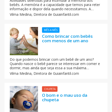
Atividades divertidas para estimular a memória dos
bebês. A memória é a capacidade que temos para reter
informação e dispor dela quando necessitamos. A
memória surge desde o momento do nascimento, ainda
Vilma Medina,
Diretora de Guiainfantil.com
que de forma inconsciente, e evoluindo à medida que o
bebê cresce.
MÊS A MÊS
Como brincar com bebês
com menos de um ano
Do que podemos brincar com um bebê de um ano?
Quando nasce o bebê parece se interessar em comer e
dormir, mas ainda que seja essa a sua máxima
prioridade, desde os primeiros dias de vida a gente pode
Vilma Medina,
Diretora de Guiainfantil.com
interagir com eles e estimulá-los mediante brincadeiras
apropriadas ao seu desenvolvimento mental e físico.
CHUPETA
O bom e o mau uso da
chupeta