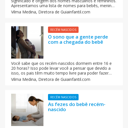
significado e origem dos nomes masculinos e femininos.
Apresentamos uma lista de nomes para bebês, meninos
e meninas, que começam com todas as letras. Escolha
Vilma Medina,
Diretora de Guiainfantil.com
um nome bonito para seu bebê.
RECÉM NASCIDOS
O sono que a gente perde
com a chegada do bebê
Você sabe que os recém-nascidos dormem entre 16 e
20 horas? Isso pode levar você a pensar que devido a
isso, os pais têm muito tempo livre para poder fazer
outras coisas, e, sobretudo para dormir tranquilamente.
Vilma Medina,
Diretora de Guiainfantil.com
Nada mais distante da realidade!
RECÉM NASCIDOS
As fezes do bebê recém-
nascido