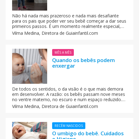
Não há nada mais prazeroso e nada mais desafiante
para os pais que poder ver seu bebê começar a dar seus
primeiros passos. É um momento realmente especial,
que marca uma etapa. A maioria dos bebés dá os
Vilma Medina,
Diretora de Guiainfantil.com
primeiros passos entre os 9 e os 12 meses ou por volta
dos 14 ou 15 meses.
MÊS A MÊS
Quando os bebês podem
enxergar
De todos os sentidos, o da visão é o que mais demora
em desenvolver. A razão: os bebês passam nove meses
no ventre materno, no escuro e num espaço reduzido.
Quando nascem, alguns bebês demoram em abrir os
Vilma Medina,
Diretora de Guiainfantil.com
olhos porque a luz incomoda.
RECÉM NASCIDOS
O umbigo do bebê. Cuidados
e Higiene