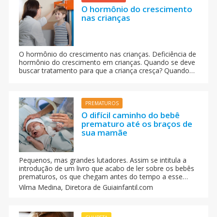
O hormônio do crescimento
nas crianças
O hormônio do crescimento nas crianças. Deficiência de
hormônio do crescimento em crianças. Quando se deve
buscar tratamento para que a criança cresça? Quando
se recomenda o uso do hormônio de crescimento para
as crianças. Por otro lado, hay que considerar a genética
familiar.
PREMATUROS
O difícil caminho do bebê
prematuro até os braços de
sua mamãe
Pequenos, mas grandes lutadores. Assim se intitula a
introdução de um livro que acabo de ler sobre os bebês
prematuros, os que chegam antes do tempo a esse
mundo, os que nascem antes das 37 semanas de
Vilma Medina,
Diretora de Guiainfantil.com
gestação. Trata-se de uma luta diária até os braços da
mãe.