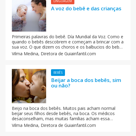
LINGUAGEM
A voz do bebê e das crianças
Primeiras palavras do bebê. Día Mundial da Voz. Como e
quando o bebês descobrem e começam a brincar com a
sua voz. O que dizem os choros e os balbucios do bebê.
Como entender o que o seu bebê quer dizer com os
Vilma Medina,
Diretora de Guiainfantil.com
balbucios, choros, sons que emitem. Como estimular a
fala dos bebês.
BEBÊS
Beijar a boca dos bebês, sim
ou não?
Beijo na boca dos bebês. Muitos pais acham normal
beijar seus filhos desde bebês, na boca. Os médicos
desaconselham, mas muitas famílias acham essa
atitude normal e que não influencia em nada a saúde da
Vilma Medina,
Diretora de Guiainfantil.com
criança. O que você acha de beijar a boca dos bebês