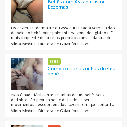
Bebês com Assaduras ou
Eczemas
Os eczemas, dermatite ou assaduras são a vermelhidão
da pele do bebê, principalmente na zona dos glúteos. É
mais frequente durante os primeiros meses da vida do
bebê e facilmente tratável.
Vilma Medina,
Diretora de Guiainfantil.com
BEBÊS
Como cortar as unhas do seu
bebê
Não é nada fácil cortar as unhas de um bebê. Seus
dedinhos tão pequeninos e delicados e seus
movimentos descoordenados fazem com que cortar-lhe
as unhas se transforme numa tarefa muito complicada.
Vilma Medina,
Diretora de Guiainfantil.com
Mas a higiene é importante para evitar que ele se
arranhe.