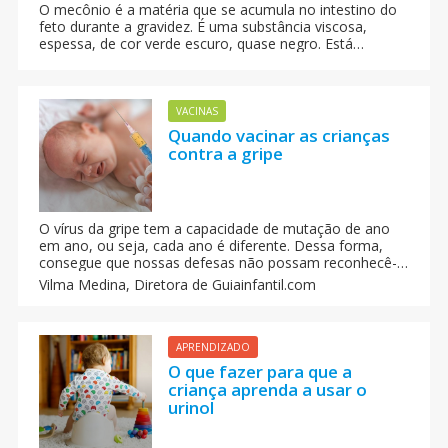
O mecônio é a matéria que se acumula no intestino do
feto durante a gravidez. É uma substância viscosa,
espessa, de cor verde escuro, quase negro. Está
composto de células mortas e secreções do estômago
e do fígado. A evolução das fezes do bebé nas suas
primeras semanas de vida.
VACINAS
Quando vacinar as crianças
contra a gripe
O vírus da gripe tem a capacidade de mutação de ano
em ano, ou seja, cada ano é diferente. Dessa forma,
consegue que nossas defesas não possam reconhecê-
lo e por isso pode voltar a provocar a mesma doença
Vilma Medina,
Diretora de Guiainfantil.com
uma vez ou outra. Não gera imunidade após a infecção,
como acontece no caso do sarampo ou da rubéola, por
exemplo.
APRENDIZADO
O que fazer para que a
criança aprenda a usar o
urinol