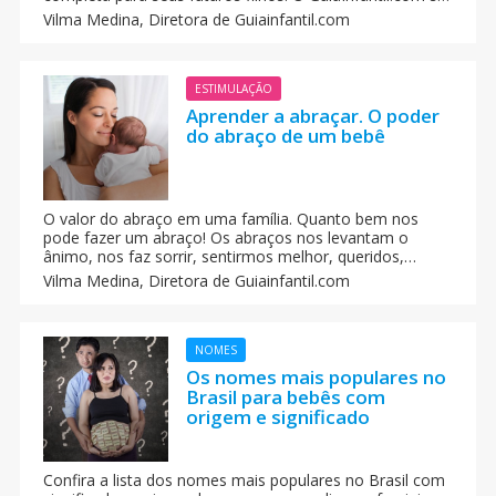
destaca ao apresentar uma seleção exclusiva de nomes
Vilma Medina,
Diretora de Guiainfantil.com
masculinos e femininos, cada um detalhado em
português, revelando sua origem e significado. Descubra
a melodia única de cada nome e inspire-se para a
chegada de seu bebê!
ESTIMULAÇÃO
Aprender a abraçar. O poder
do abraço de um bebê
O valor do abraço em uma família. Quanto bem nos
pode fazer um abraço! Os abraços nos levantam o
ânimo, nos faz sorrir, sentirmos melhor, queridos,
compreendidos, apoiados... Se, além disso, é o nosso
Vilma Medina,
Diretora de Guiainfantil.com
bebê que nos abraça pela primeira vez, a sensação é de
plena felicidade.
NOMES
Os nomes mais populares no
Brasil para bebês com
origem e significado
Confira a lista dos nomes mais populares no Brasil com