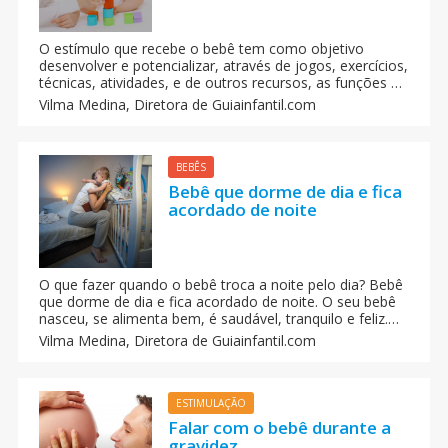
O estímulo que recebe o bebê tem como objetivo
desenvolver e potencializar, através de jogos, exercícios,
técnicas, atividades, e de outros recursos, as funções do
cérebro do bebê, beneficiando seu lado intelectual, seu
Vilma Medina,
Diretora de Guiainfantil.com
físico e sua afetividade.
BEBÊS
Bebê que dorme de dia e fica
acordado de noite
O que fazer quando o bebê troca a noite pelo dia? Bebê
que dorme de dia e fica acordado de noite. O seu bebê
nasceu, se alimenta bem, é saudável, tranquilo e feliz.
Só tem um problema, ele nao dorme toda a noite. Ele
Vilma Medina,
Diretora de Guiainfantil.com
pensa que é de dia e quer brincar.
ESTIMULAÇÃO
Falar com o bebê durante a
gravidez