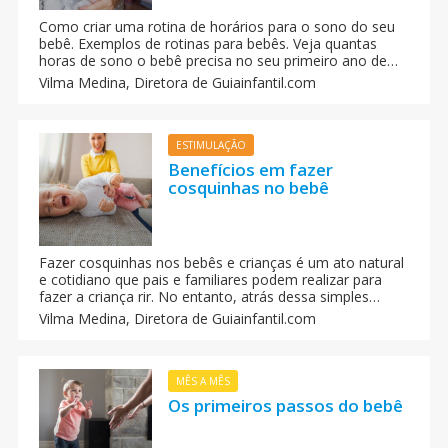
Como criar uma rotina de horários para o sono do seu
bebê. Exemplos de rotinas para bebês. Veja quantas
horas de sono o bebê precisa no seu primeiro ano de
vida, e como estabelecer hábitos de sono para facilitar a
Vilma Medina,
Diretora de Guiainfantil.com
sua vida. Uma tarefa que vai exigir paciência e
perseverança dos pais.
ESTIMULAÇÃO
Benefícios em fazer
cosquinhas no bebê
Fazer cosquinhas nos bebês e crianças é um ato natural
e cotidiano que pais e familiares podem realizar para
fazer a criança rir. No entanto, atrás dessa simples
brincadeira existe muito mais. Vocês sabem que as
Vilma Medina,
Diretora de Guiainfantil.com
cosquinhas influenciam no desenvolvimento da criança?
Conheça as vantagens de brincar de cócegas com as
crianças.
MÊS A MÊS
Os primeiros passos do bebê