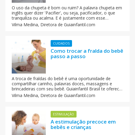
O uso da chupeta é bom ou ruim? A palavra chupeta em
inglês quer dizer 'Pacifier', ou seja, pacificador, o que
tranquiliza ou acalma. E é justamente com esse
propósito que a maioria dos pais começam a introduzir
Vilma Medina,
Diretora de Guiainfantil.com
a chupeta ao cotidiano dos bebês. O que não podemos
ignorar é que todo o processo artificial que introduzimos
para modificar o comportamento das crianças tem
vantagens e desvantagens, sendo necessário conhecê-
CUIDADOS
las antes de tomar a decisão de utilizá-las.
Como trocar a fralda do bebê
passo a passo
A troca de fraldas do bebê é uma oportunidade de
compartilhar carinho, palavras doces, massagens e
brincadeiras com seu bebê. Guiainfantil Brasil te oferece
dicas para trocar a fralda do seu bebê de uma forma
Vilma Medina,
Diretora de Guiainfantil.com
fácil e segura, passo a passo.
ESTIMULAÇÃO
A estimulação precoce em
bebês e crianças