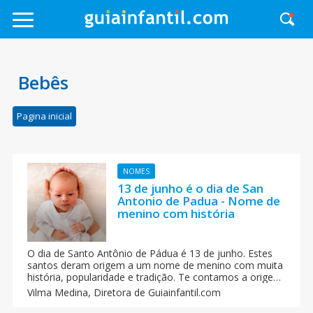
Bebês
Pagina inicial
NOMES
13 de junho é o dia de San
Antonio de Padua - Nome de
menino com história
O dia de Santo Antônio de Pádua é 13 de junho. Estes
santos deram origem a um nome de menino com muita
história, popularidade e tradição. Te contamos a origem
deste nome como também o seu significado para os
Vilma Medina,
Diretora de Guiainfantil.com
pais que buscam nome para o bebê.