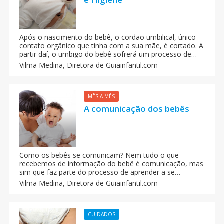
Após o nascimento do bebê, o cordão umbilical, único
contato orgânico que tinha com a sua mãe, é cortado. A
partir daí, o umbigo do bebê sofrerá um processo de
autodestruição sem infecção, que terminará com o
Vilma Medina,
Diretora de Guiainfantil.com
desprendimento do resto do cordão.
MÊS A MÊS
A comunicação dos bebês
Como os bebês se comunicam? Nem tudo o que
recebemos de informação do bebê é comunicação, mas
sim que faz parte do processo de aprender a se
comunicar. Vejamos os passos que nosso bebê irá
Vilma Medina,
Diretora de Guiainfantil.com
percorrer até nos dizer algo concreto e ele o faz de uma
forma que podemos entender.
CUIDADOS