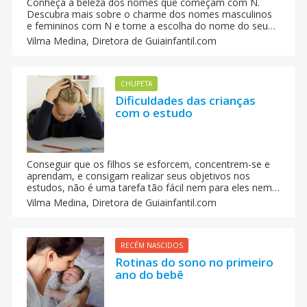
Conheça a beleza dos nomes que começam com N.
Descubra mais sobre o charme dos nomes masculinos
e femininos com N e torne a escolha do nome do seu
bebê uma experiência memorável.
Vilma Medina,
Diretora de Guiainfantil.com
CHUPETA
Dificuldades das crianças
com o estudo
Conseguir que os filhos se esforcem, concentrem-se e
aprendam, e consigam realizar seus objetivos nos
estudos, não é uma tarefa tão fácil nem para eles nem
para seus pais. Para que as crianças tenham êxito nos
Vilma Medina,
Diretora de Guiainfantil.com
estudos, basicamente é necessário que eles tenham
capacidade intelectual para poder estudar, que sejam
motivados, adquiram conhecimentos em seus estudos,
e que saibam dominar hábitos de trabalho e estudo.
RECÉM NASCIDOS
Rotinas do sono no primeiro
ano do bebê