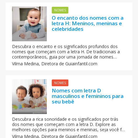
NOMES
O encanto dos nomes com a
letra H: Meninos, meninas e
celebridades
Descubra o encanto e os significados profundos dos
nomes que começam com a letra H. De tradicionais a
contemporâneos, guia por uma jornada de nomes
masculinos, femininos e até mesmo unissex, revelando
Vilma Medina,
Diretora de Guiainfantil.com
as histórias e nuances por trás de cada escolha.
Mergulhe na magia e herança cultural desses nomes,
seja inspirado por celebridades brasileiras e escolha o
nome perfeito para o próximo capítulo da sua história
NOMES
Nomes com letra D
masculinos e femininos para
seu bebê
Descubra a rica sonoridade e os significados por trás
dos nomes que começam com a letra D. Explore as
melhores opções para meninos e meninas, seja você fã
de nomes longos ou curtos. Um mergulho na cultura e
Vilma Medina,
Diretora de Guiainfantil.com