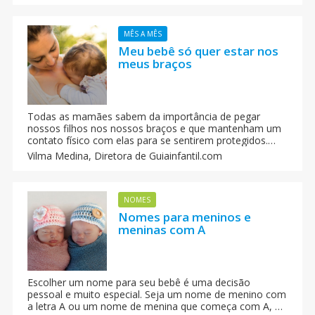
possível dar o peito a dois irmãos gêmeos por exemplo.
MÊS A MÊS
Meu bebê só quer estar nos
meus braços
Todas as mamães sabem da importância de pegar
nossos filhos nos nossos braços e que mantenham um
contato físico com elas para se sentirem protegidos.
Descubra porque é que o seu bebé só quer colo. O que
Vilma Medina,
Diretora de Guiainfantil.com
pode acontecer que o nosso filho se acostume a ficar
grudado o tempo todo na gente? Quando é razoável
que a gente o pegue nos braços?
NOMES
Nomes para meninos e
meninas com A
Escolher um nome para seu bebê é uma decisão
pessoal e muito especial. Seja um nome de menino com
a letra A ou um nome de menina que começa com A, o