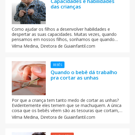
Capacidades e habilidades
das crianças
Como ajudar os filhos a desenvolver habilidades e
despertar as suas capacidades. Muitas vezes, quando
pensamos em nossos filhos, sonhamos que quando
adultos sejam médicos, professores, bombeiros, etc.
Vilma Medina,
Diretora de Guiainfantil.com
Mas todo sonho pode-se conseguir com um projeto de
vida, e neste caso, educativo.
BEBÊS
Quando o bebê dá trabalho
pra cortar as unhas
Por que a criança tem tanto medo de cortar as unhas?
Evidentemente eles temem que se machuquem. A única
coisa que os bebês vêem são as tesouras que cortam, e
uns dedinhos muito pequenos. Não é que não confiem
Vilma Medina,
Diretora de Guiainfantil.com
nos seus pais. É um reflexo de autoproteção.