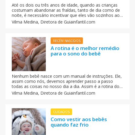
Até os dois ou três anos de idade, quando as crianças
costumam abandonar as fraldas, tanto de dia como de
noite, é necessário incentivar que eles vão sozinhos ao
banheiro. Eu te conto como consegui com minha filha.
Vilma Medina,
Diretora de Guiainfantil.com
RECÉM NASCIDOS
A rotina é o melhor remédio
para o sono do bebê
Nenhum bebê nasce com um manual de instruções. Ele,
assim como nós, devemos aprender passo a passo
todas as coisas no nosso dia a dia. Assim é a rotina do
sono do bebê. A gente dá algumas dicas de como você
Vilma Medina,
Diretora de Guiainfantil.com
pode iniciar uma rotina para o sono do seu bebê.
CUIDADOS
Como vestir aos bebês
quando faz frio