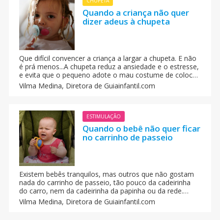
CHUPETA
Quando a criança não quer
dizer adeus à chupeta
Que difícil convencer a criança a largar a chupeta. E não
é prá menos...A chupeta reduz a ansiedade e o estresse,
e evita que o pequeno adote o mau costume de colocar
os dedos ou os punhos na boca, ainda que deva ser
Vilma Medina,
Diretora de Guiainfantil.com
visto como um objeto passageiro e de consolo que
deve ter um princípio e um fim na vida do bebê.
ESTIMULAÇÃO
Quando o bebê não quer ficar
no carrinho de passeio
Existem bebês tranquilos, mas outros que não gostam
nada do carrinho de passeio, tão pouco da cadeirinha
do carro, nem da cadeirinha da papinha ou da rede.
Logo começam a chorar para que o papai ou mamãe
Vilma Medina,
Diretora de Guiainfantil.com
lhe peguem nos braços.Tem bebê que só gosta de ficar
livre de ataduras.