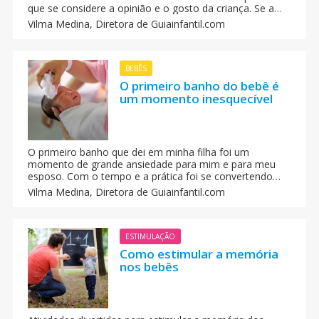
que se considere a opinião e o gosto da criança. Se a
criança está interessada por um tipo de música e
Vilma Medina,
Diretora de Guiainfantil.com
instrumento musical que ela escolheu a sua
aprendizagem será guiada pela motivação
BEBÊS
O primeiro banho do bebê é
um momento inesquecível
O primeiro banho que dei em minha filha foi um
momento de grande ansiedade para mim e para meu
esposo. Com o tempo e a prática foi se convertendo
numa experiência natural, divertida, maravilhosa e cheia
Vilma Medina,
Diretora de Guiainfantil.com
de prazer para todos nós. Te ensinamos a dar banho no
seu bebê, passo a passo.
ESTIMULAÇÃO
Como estimular a memória
nos bebês