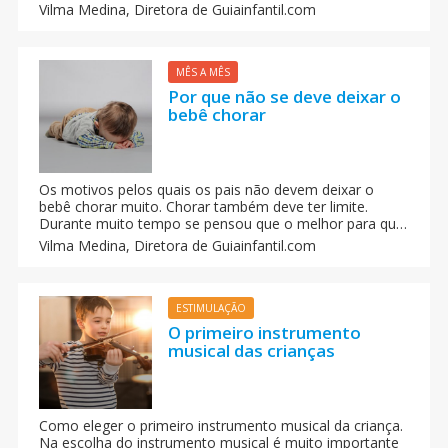
importante é que esse nome represente algo positivo
Vilma Medina,
Diretora de Guiainfantil.com
para você e seu filho ou filha.
MÊS A MÊS
Por que não se deve deixar o
bebê chorar
Os motivos pelos quais os pais não devem deixar o
bebê chorar muito. Chorar também deve ter limite.
Durante muito tempo se pensou que o melhor para que
o bebê aprenda a lição é deixar que chore, não atendê-
Vilma Medina,
Diretora de Guiainfantil.com
lo no momento da ‘birra’. Um estudo nos alerta sobre
essa prática: deixar chorar a um bebê entre 0 e 3 anos
pode ser muito prejudicial para ele.
ESTIMULAÇÃO
O primeiro instrumento
musical das crianças
Como eleger o primeiro instrumento musical da criança.
Na escolha do instrumento musical é muito importante