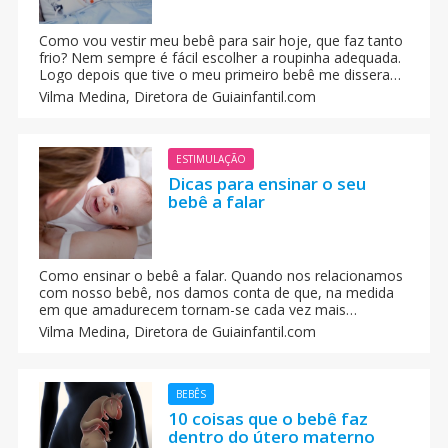
Como vou vestir meu bebê para sair hoje, que faz tanto
frio? Nem sempre é fácil escolher a roupinha adequada.
Logo depois que tive o meu primeiro bebê me disseram
que os bebês recém-nascidos não podem regular bem a
Vilma Medina,
Diretora de Guiainfantil.com
temperatura corporal, por isso temos que abrigá-los
bastante para que não percam calor.
ESTIMULAÇÃO
Dicas para ensinar o seu
bebê a falar
Como ensinar o bebê a falar. Quando nos relacionamos
com nosso bebê, nos damos conta de que, na medida
em que amadurecem tornam-se cada vez mais
sociáveis e se comunicam muito antes de dominarem
Vilma Medina,
Diretora de Guiainfantil.com
as complexas regras da linguagem. Como podemos
ajudar o bebê a falar?
BEBÊS
10 coisas que o bebê faz
dentro do útero materno