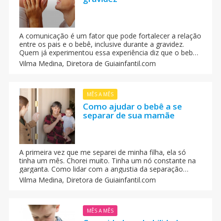
A comunicação é um fator que pode fortalecer a relação
entre os pais e o bebê, inclusive durante a gravidez.
Quem já experimentou essa experiência diz que o bebê
responde a toda a informação que vem do exterior, seja
Vilma Medina,
Diretora de Guiainfantil.com
boa ou ruim.
MÊS A MÊS
Como ajudar o bebê a se
separar de sua mamãe
A primeira vez que me separei de minha filha, ela só
tinha um mês. Chorei muito. Tinha um nó constante na
garganta. Como lidar com a angustia da separação
quando o bebê tem que ir à creche ou à casa da vovó,
Vilma Medina,
Diretora de Guiainfantil.com
ou você tem que trabalhar e tem que deixá-lo em casa
com a cuidadora.
MÊS A MÊS