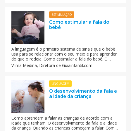
ESTIMULAÇÃO
Como estimular a fala do
bebê
A linguagem é o primeiro sistema de sinais que o bebê
usa para se relacionar com o seu meio e para aprender
do que o rodeia. Como estimular a fala do bebê. O
choro e os balbucios são a base da linguagem dos
Vilma Medina,
Diretora de Guiainfantil.com
bebês. Como se comunica o bebê no seu primeiro ano
de vida.
LINGUAGEM
O desenvolvimento da fala e
a idade da criança
Como aprendem a falar as crianças de acordo com a
idade que tenham. O desenvolvimento da fala e a idade
da criança. Quando as crianças começam a falar. Como