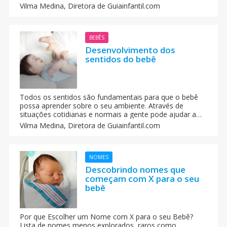
motivar o seu filho a que fale. Quando se pode dizer que
Vilma Medina,
Diretora de Guiainfantil.com
uma criança tem problema para falar?
BEBÊS
Desenvolvimento dos
sentidos do bebê
Todos os sentidos são fundamentais para que o bebê
possa aprender sobre o seu ambiente. Através de
situações cotidianas e normais a gente pode ajudar a
criança a perceber toda a informação que os sentidos a
Vilma Medina,
Diretora de Guiainfantil.com
proporciona, abrindo-lhe as portas ao mundo. Como os
pais podem estimular os sentidos dos bebês?
NOMES
Descobrindo nomes que
começam com X para o seu
bebê
Por que Escolher um Nome com X para o seu Bebê?
Lista de nomes menos explorados, raros como