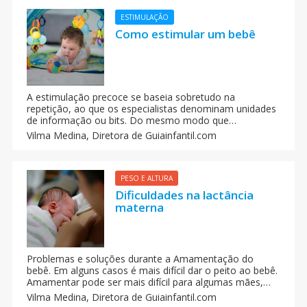
ESTIMULAÇÃO
Como estimular um bebê
A estimulação precoce se baseia sobretudo na
repetição, ao que os especialistas denominam unidades
de informação ou bits. Do mesmo modo que
aprendemos a dizer “mamãe” ou “papai”, repetindo para
Vilma Medina,
Diretora de Guiainfantil.com
que falem várias vezes, podemos também aprender a
ler, a conseguir um pensamento matemático, e inclusive
a desenvolver aspectos físicos, sensoriais e sociais.
PESO E ALTURA
Dificuldades na lactância
materna
Problemas e soluções durante a Amamentação do
bebê. Em alguns casos é mais difícil dar o peito ao bebê.
Amamentar pode ser mais difícil para algumas mães,
mas não impossível. Não se deve deixar espaço para o
Vilma Medina,
Diretora de Guiainfantil.com
desespero. Tem que insistir e não desistir jamais. É