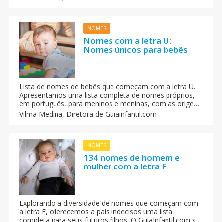
na história de cada nome!
NOMES
Nomes com a letra U:
Nomes únicos para bebês
Lista de nomes de bebês que começam com a letra U.
Apresentamos uma lista completa de nomes próprios,
em português, para meninos e meninas, com as origens
e significados dos nomes. Batizar um bebê é uma
Vilma Medina,
Diretora de Guiainfantil.com
grande responsabilidade porque o seu filho ou filha
levará o seu nome para sempre, como sua marca
pessoal.
NOMES
134 nomes de homem e
mulher com a letra F
Explorando a diversidade de nomes que começam com
a letra F, oferecemos a pais indecisos uma lista
completa para seus futuros filhos. O GuiaInfantil.com se