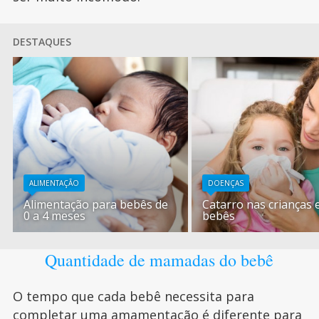
DESTAQUES
ALIMENTAÇÃO
DOENÇAS
Alimentação para bebês de
Catarro nas crianças 
0 a 4 meses
bebês
Quantidade de mamadas do bebê
O tempo que cada bebê necessita para
completar uma amamentação é diferente para