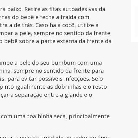
a baixo. Retire as fitas autoadesivas da
ernas do bebê e feche a fralda com
a a de trás. Caso haja cocô, utilize a
limpar a pele, sempre no sentido da frente
 bebê sobre a parte externa da frente da
e limpe a pele do seu bumbum com uma
nina, sempre no sentido da frente para
us, para evitar possíveis infecções. Se o
pinto igualmente as dobrinhas e o resto
rçar a separação entre a glande e o
 com uma toalhinha seca, principalmente
isolar a pele da umidade ao redor do ânus