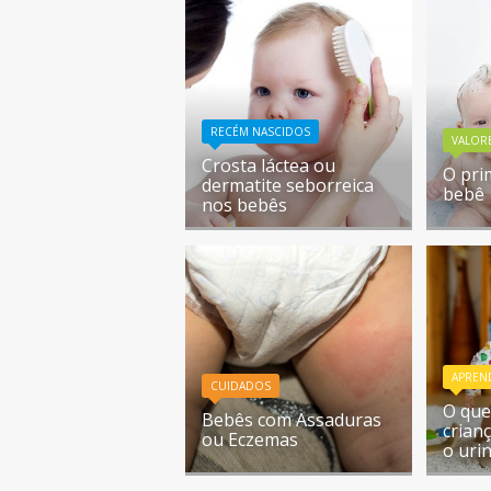
RECÉM NASCIDOS
VALOR
Crosta láctea ou
O pri
dermatite seborreica
bebê
nos bebês
APREN
CUIDADOS
O que
Bebês com Assaduras
crian
ou Eczemas
o uri