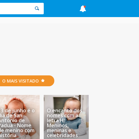
o
O MAIS VISITADO
13 de junho é o
O encanto dos
dia de San
nomes com a
Antonio de
letra H:
Padua - Nome
Meninos,
de menino com
meninas e
história
celebridades