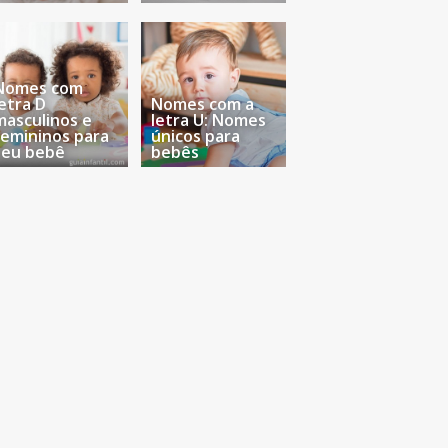
Nomes com
letra D
Nomes com a
masculinos e
letra U: Nomes
femininos para
únicos para
seu bebê
bebês