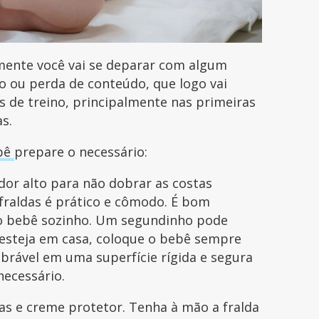
mente você vai se deparar com algum
o ou perda de conteúdo, que logo vai
s de treino, principalmente nas primeiras
s.
bê
prepare o necessário:
dor alto para não dobrar as costas
fraldas é prático e cômodo. É bom
 o bebê sozinho. Um segundinho pode
esteja em casa, coloque o bebê sempre
rável em uma superfície rígida e segura
necessário.
das e creme protetor. Tenha à mão a fralda