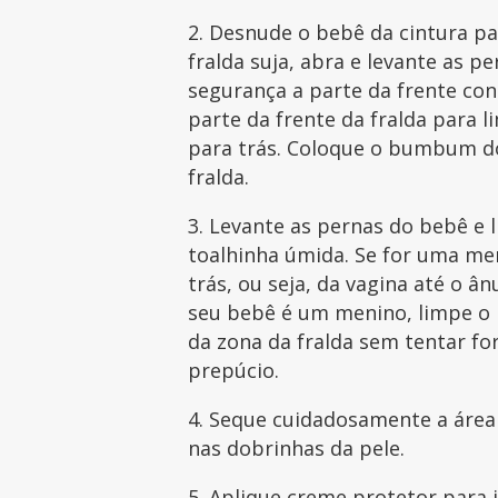
2. Desnude o bebê da cintura par
fralda suja, abra e levante as p
segurança a parte da frente contr
parte da frente da fralda para 
para trás. Coloque o bumbum do
fralda.
3. Levante as pernas do bebê 
toalhinha úmida. Se for uma me
trás, ou seja, da vagina até o ân
seu bebê é um menino, limpe o 
da zona da fralda sem tentar fo
prepúcio.
4. Seque cuidadosamente a área
nas dobrinhas da pele.
5. Aplique creme protetor para 