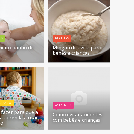
ES
RECEITAS
meiro banho do
Mingau de aveia para
bebês e crianças
DIZADO
ACIDENTES
 fazer para que a
Como evitar acidentes
ça aprenda a usar
com bebês e crianças
nol