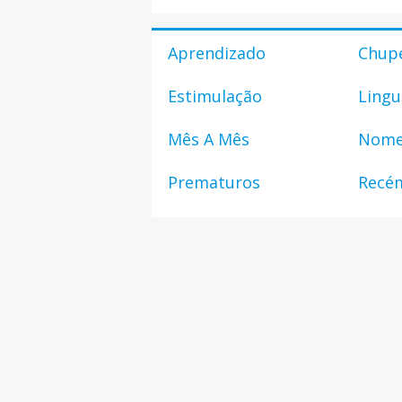
Aprendizado
Chup
Estimulação
Ling
Mês A Mês
Nom
Prematuros
Recé