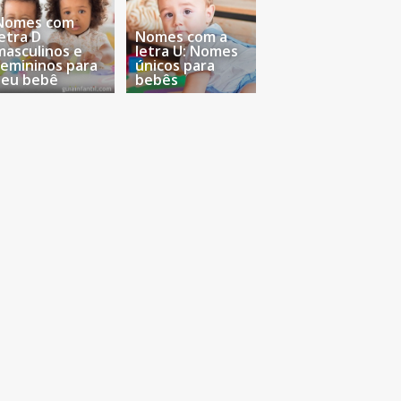
Nomes com
letra D
Nomes com a
masculinos e
letra U: Nomes
femininos para
únicos para
seu bebê
bebês