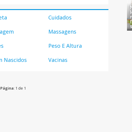
eta
Cuidados
uagem
Massagens
es
Peso E Altura
m Nascidos
Vacinas
Página
: 1 de 1