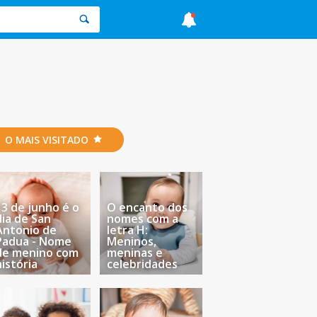
O MAIS VISITADO
13 de junho é o
O encanto dos
dia de San
nomes com a
Antonio de
letra H:
Padua - Nome
Meninos,
de menino com
meninas e
história
celebridades