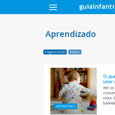
Aprendizado
Pagina inicial
Bebês
O que
usar 
Até os
costum
noite, 
banhei
APRENDIZADO