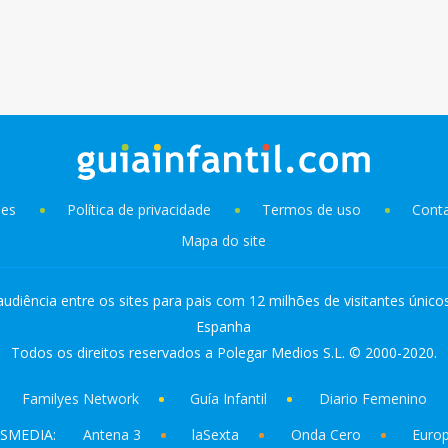
ies
Política de privacidade
Termos de uso
Cont
Mapa do site
audiência entre os sites para pais com 12 milhões de visitantes único
Espanha
Todos os direitos reservados a Polegar Medios S.L. © 2000-2020.
Familyes Network
Guía Infantil
Diario Femenino
SMEDIA:
Antena 3
laSexta
Onda Cero
Euro