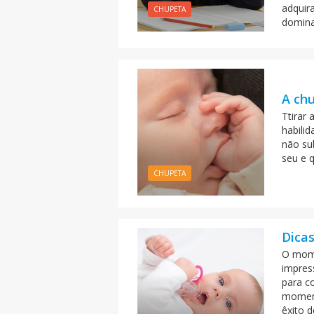
adquir
CHUPETA
domina
A ch
Ttirar
habilid
não su
seu e 
CHUPETA
Dicas
O mome
impres
para c
moment
êxito d