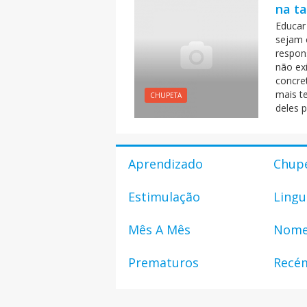
na ta
Educar
sejam 
respon
não ex
concre
mais t
CHUPETA
deles p
Aprendizado
Chup
Estimulação
Ling
Mês A Mês
Nom
Prematuros
Recé