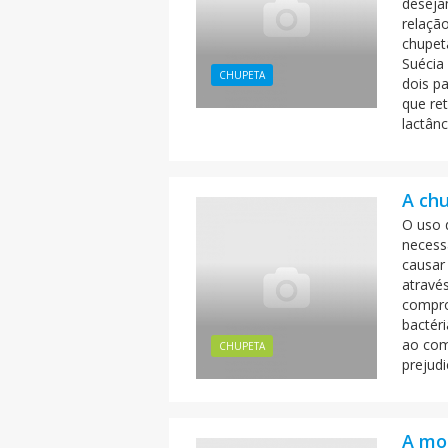
deseja
relação
chupeta
Suécia
CHUPETA
dois p
que ret
lactânc
A chu
O uso d
necess
causar
atravé
compro
bactér
ao com
CHUPETA
prejudi
A mo