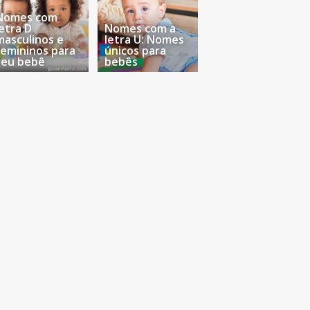
Nomes com
letra D
Nomes com a
masculinos e
letra U: Nomes
femininos para
únicos para
seu bebê
bebês