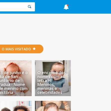
O MAIS VISITADO
13 de junho é o
O encanto dos
dia de San
nomes com a
Antonio de
letra H:
Padua - Nome
Meninos,
de menino com
meninas e
história
celebridades