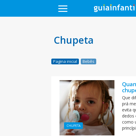
Chupeta
Pagina inicial
Bebês
Quand
chup
Que dif
prá me
evita 
dedos 
como u
CHUPETA
princíp