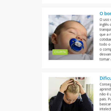
O bo
O uso 
inglês 
tranqu
que a 
cotidi
todo o 
o comp
CHUPETA
desvan
tomar a
Dific
Conseg
aprend
não é 
pais. 
basica
intele