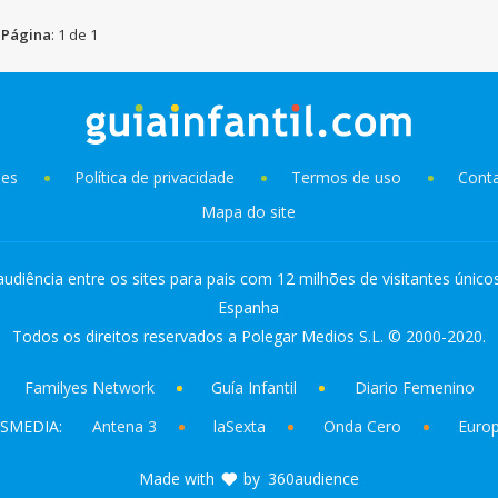
Página
: 1 de 1
ies
Política de privacidade
Termos de uso
Cont
Mapa do site
audiência entre os sites para pais com 12 milhões de visitantes único
Espanha
Todos os direitos reservados a Polegar Medios S.L. © 2000-2020.
Familyes Network
Guía Infantil
Diario Femenino
SMEDIA:
Antena 3
laSexta
Onda Cero
Euro
Made with
by
360audience