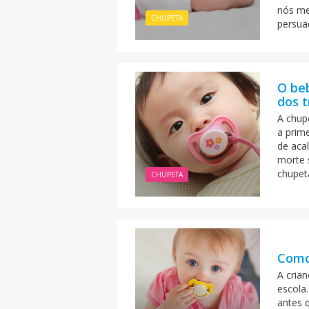
nós me
CHUPETA
persua
O be
dos t
A chup
a prim
de aca
morte 
chupet
CHUPETA
Como 
A crian
escola
antes 