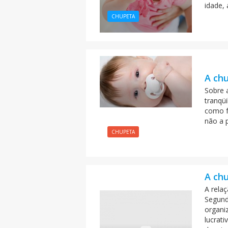
idade, 
CHUPETA
A ch
Sobre a
tranqüi
como f
não a 
CHUPETA
A chu
A rela
Segund
organi
lucrat