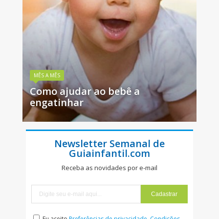
MÊS A MÊS
Como ajudar ao bebê a
engatinhar
Newsletter Semanal de
Guiainfantil.com
Receba as novidades por e-mail
Eu aceito
Preferências de privacidade
,
Condições