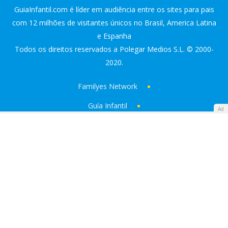
GuiaInfantil.com é líder em audiência entre os sites para pais
com 12 milhões de visitantes únicos no Brasil, America Latina
e Espanha
Todos os direitos reservados a Polegar Medios S.L. © 2000-
2020.
Familyes Network
Guía Infantil
Ad
Diario Femenino
ATRESMEDIA:
Antena 3
laSexta
Onda Cero