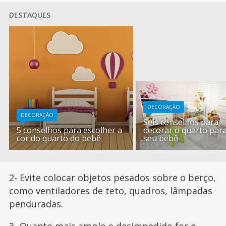
DESTAQUES
DECORAÇÃO
DECORAÇÃO
Seis conselhos para
5 conselhos para escolher a
decorar o quarto par
cor do quarto do bebê
seu bebê
2- Evite colocar objetos pesados sobre o berço,
como ventiladores de teto, quadros, lâmpadas
penduradas.