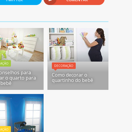
RAÇÃO
DECORAÇÃO
conselhos para
Como decorar o
ar o quarto para
quartinho do bebê
 bebê
RAÇÃO