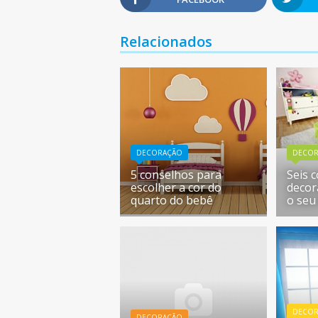
Relacionados
DECORAÇÃO
DECO
5 conselhos para
Seis 
escolher a cor do
decor
quarto do bebê
o seu
DECO
DECORAÇÃO