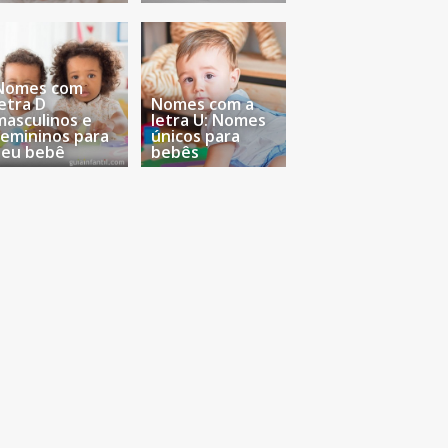
Nomes com
letra D
Nomes com a
masculinos e
letra U: Nomes
femininos para
únicos para
seu bebê
bebês