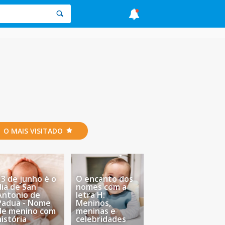
O MAIS VISITADO
13 de junho é o
O encanto dos
dia de San
nomes com a
Antonio de
letra H:
Padua - Nome
Meninos,
de menino com
meninas e
história
celebridades