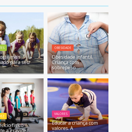
TES
OBESIDADE
orte mais
Obesidade infantil.
ado para seu
Criança com
sobrepeso
VALORES
DEZ
Educar a criança com
cício físico
valores. A
te a gravidez