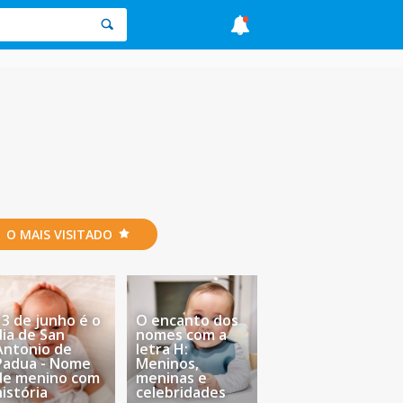
O MAIS VISITADO
13 de junho é o
O encanto dos
dia de San
nomes com a
Antonio de
letra H:
Padua - Nome
Meninos,
de menino com
meninas e
história
celebridades