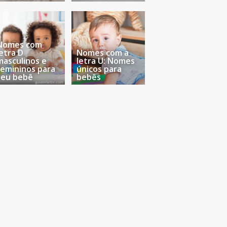
Nomes com
letra D
Nomes com a
masculinos e
letra U: Nomes
femininos para
únicos para
seu bebê
bebês