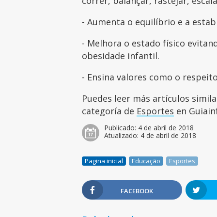
correr, balançar, rastejar, escala
- Aumenta o equilíbrio e a estab
- Melhora o estado físico evit
obesidade infantil.
- Ensina valores como o respeito
Puedes leer más artículos simil
categoría de
Esportes
en Guiainf
Publicado:
4 de abril de 2018
Atualizado:
4 de abril de 2018
Pagina inicial
Educação
Esportes
FACEBOOK