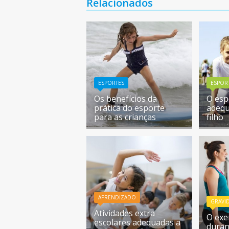
Relacionados
ESPORTES
ESPOR
Os benefícios da
O esp
prática do esporte
adequ
para as crianças
filho
APRENDIZADO
GRAVI
Atividades extra
O exer
escolares adequadas a
duran