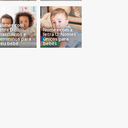
Nomes com
letra D
Nomes com a
masculinos e
letra U: Nomes
femininos para
únicos para
seu bebê
bebês