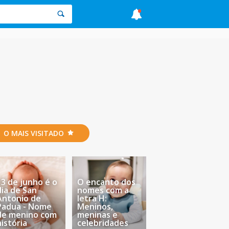
O MAIS VISITADO
13 de junho é o
O encanto dos
dia de San
nomes com a
Antonio de
letra H:
Padua - Nome
Meninos,
de menino com
meninas e
história
celebridades