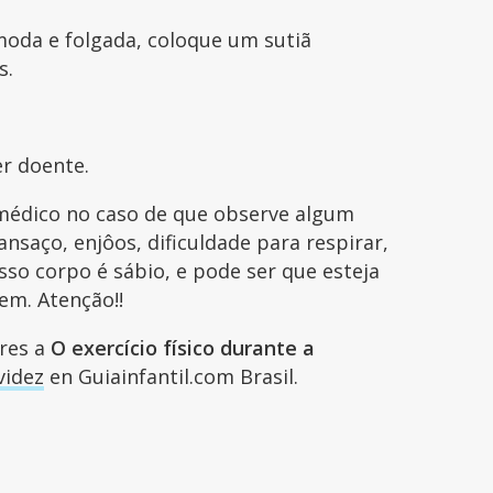
moda e folgada, coloque um sutiã
s.
er doente.
médico no caso de que observe algum
saço, enjôos, dificuldade para respirar,
sso corpo é sábio, e pode ser que esteja
em. Atenção!!
ares a
O exercício físico durante a
videz
en Guiainfantil.com Brasil.