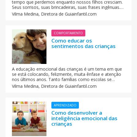
tempo que perdemos enquanto nossos filhos cresciam.
Seus sorrisos, suas brincadeiras, suas frases ingênuas.
Como o vício dos pais às novas tecnologias pode gerar
Vilma Medina,
Diretora de Guiainfantil.com
problemas de diálogo na família. O uso constante do
celular pelos pais.
COMPORTAMENTO
Como educar os
sentimentos das crianças
A educação emocional das crianças é um tema em que
se está colocando, felizmente, muita ênfase e atenção
nos últimos anos. Tanto famílias como escolas se
preocupam e se interessam em como educar as
Vilma Medina,
Diretora de Guiainfantil.com
emoções e os sentimentos dos seus filhos ou alunos e,
deste modo, capacitar-lhes para que obtenham maiores
oportunidades de êxito pessoal, social e acadêmico.
APRENDIZADO
Como desenvolver a
inteligência emocional das
crianças