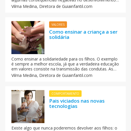
da personalidade da criança, por isso tentamos
Vilma Medina,
Diretora de Guiainfantil.com
encontrar algumas soluções para essa característica
física.
VALORES
Como ensinar a criança a ser
solidária
Como ensinar a solidariedade para os filhos. O exemplo
é sempre a melhor escola, já que a verdadeira educação
em valores consiste na transmissão das condutas. As
crianças aprendem mediante modelos e fica difícil pedir-
Vilma Medina,
Diretora de Guiainfantil.com
lhes que sejam solidárias se não vêem habitualmente
em casa que seus pais o sejam.
COMPORTAMENTO
Pais viciados nas novas
tecnologias
Existe algo que nunca poderemos devolver aos filhos: o