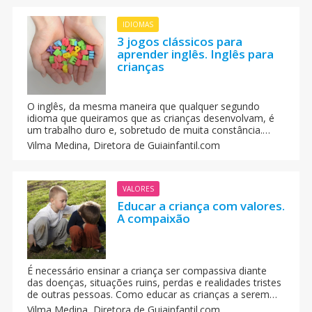
IDIOMAS
3 jogos clássicos para
aprender inglês. Inglês para
crianças
O inglês, da mesma maneira que qualquer segundo
idioma que queiramos que as crianças desenvolvam, é
um trabalho duro e, sobretudo de muita constância.
Para conseguir que as crianças tenham o nível de
Vilma Medina,
Diretora de Guiainfantil.com
bilíngue e devemos trabalhar um grande número de
áreas evolutivas da linguagem.
VALORES
Educar a criança com valores.
A compaixão
É necessário ensinar a criança ser compassiva diante
das doenças, situações ruins, perdas e realidades tristes
de outras pessoas. Como educar as crianças a serem
compassivas? O exemplo dos pais e educadores ainda
Vilma Medina,
Diretora de Guiainfantil.com