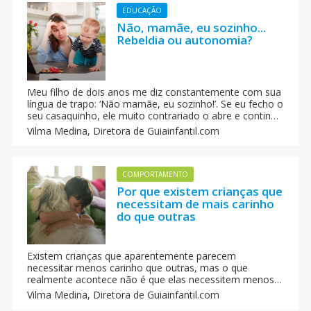
EDUCAÇÃO
Não, mamãe, eu sozinho...
Rebeldia ou autonomia?
Meu filho de dois anos me diz constantemente com sua
língua de trapo: ‘Não mamãe, eu sozinho!’. Se eu fecho o
seu casaquinho, ele muito contrariado o abre e continua
fazendo por si mesmo, olhando-me com um olhar
Vilma Medina,
Diretora de Guiainfantil.com
desafiador; se eu levo sua pequena mochila, ele se
rebela e me diz um longo ‘nããããoooo, eu!’ Já, já não me
deixará fazer mais nada! Ainda fala pouco, mas essa
frase ele domina com perfeição. Como devemos agir
COMPORTAMENTO
diante dessa nova etapa do nosso filho?
Por que existem crianças que
necessitam de mais carinho
do que outras
Existem crianças que aparentemente parecem
necessitar menos carinho que outras, mas o que
realmente acontece não é que elas necessitem menos.
Unicamente é que demonstram de maneira diferente e
Vilma Medina,
Diretora de Guiainfantil.com
necessitam de carinho por outros caminhos. Nem todas