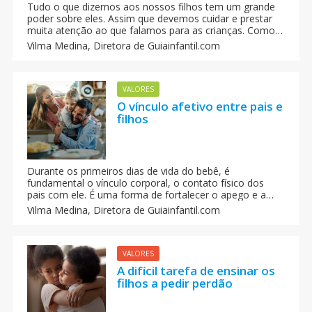
Tudo o que dizemos aos nossos filhos tem um grande
poder sobre eles. Assim que devemos cuidar e prestar
muita atenção ao que falamos para as crianças. Como
reconhecer e suspeitar que uma criança está sofrendo
Vilma Medina,
Diretora de Guiainfantil.com
maltrato, violencia, agressão ou abuso verbal por parte
de uma pessoa.
VALORES
O vínculo afetivo entre pais e
filhos
Durante os primeiros dias de vida do bebê, é
fundamental o vínculo corporal, o contato físico dos
pais com ele. É uma forma de fortalecer o apego e a
comunicação afetiva entre pais e filhos. Como manter o
Vilma Medina,
Diretora de Guiainfantil.com
vínculo afetivo entre os pais e os filhos, e que seja
duradeiro.
VALORES
A difícil tarefa de ensinar os
filhos a pedir perdão