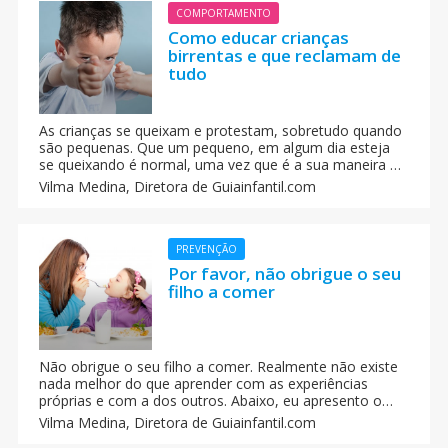
COMPORTAMENTO
Como educar crianças
birrentas e que reclamam de
tudo
As crianças se queixam e protestam, sobretudo quando
são pequenas. Que um pequeno, em algum dia esteja
se queixando é normal, uma vez que é a sua maneira de
dizer que não está de acordo com o que você está
Vilma Medina,
Diretora de Guiainfantil.com
dizendo. O problema é que se os pais não param com
essas queixas a tempo, a criança poderá se tornar numa
‘birrenta crônica’.
PREVENÇÃO
Por favor, não obrigue o seu
filho a comer
Não obrigue o seu filho a comer. Realmente não existe
nada melhor do que aprender com as experiências
próprias e com a dos outros. Abaixo, eu apresento o
comentário que uma mãe fez na nossa página: ‘Minha
Vilma Medina,
Diretora de Guiainfantil.com
filha de 9 anos se nega a comer’. O testemunho de uma