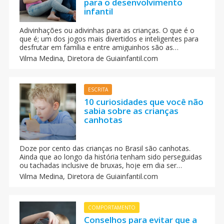
para o desenvolvimento
infantil
Adivinhações ou adivinhas para as crianças. O que é o
que é; um dos jogos mais divertidos e inteligentes para
desfrutar em família e entre amiguinhos são as
adivinhações. Além de divertido que são, as
Vilma Medina,
Diretora de Guiainfantil.com
adivinhações ajudam a criança a aprender, associar
idéias e palavras, a aumentar seu vocabulário.
ESCRITA
10 curiosidades que você não
sabia sobre as crianças
canhotas
Doze por cento das crianças no Brasil são canhotas.
Ainda que ao longo da história tenham sido perseguidas
ou tachadas inclusive de bruxas, hoje em dia ser
canhoto é considerado totalmente normal, e são raros
Vilma Medina,
Diretora de Guiainfantil.com
os casos em que os pais tentam reorientar a criança
para que escreva com a mão direita.
COMPORTAMENTO
Conselhos para evitar que a