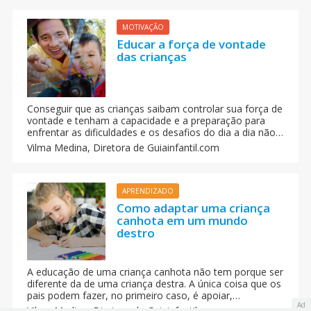
as crianças expressam suas necessidades afetivas da
mesma forma
MOTIVAÇÃO
Educar a força de vontade
das crianças
Conseguir que as crianças saibam controlar sua força de
vontade e tenham a capacidade e a preparação para
enfrentar as dificuldades e os desafios do dia a dia não
é assim tão fácil, ainda que se os pais lhes educam
Vilma Medina,
Diretora de Guiainfantil.com
nesse sentido desde quando são ainda bem pequenos,
não é tão difícil consegui-lo.
APRENDIZADO
Como adaptar uma criança
canhota em um mundo
destro
A educação de uma criança canhota não tem porque ser
diferente da de uma criança destra. A única coisa que os
pais podem fazer, no primeiro caso, é apoiar,
Ad
compreender e colaborar com esmero para que seu
Vilma Medina,
Diretora de Guiainfantil.com