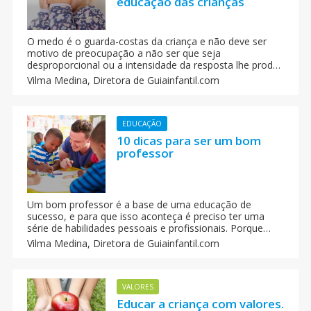
educação das crianças
O medo é o guarda-costas da criança e não deve ser
motivo de preocupação a não ser que seja
desproporcional ou a intensidade da resposta lhe produz
um mal estar físico ou emocional. Como os pais podem
Vilma Medina,
Diretora de Guiainfantil.com
educar as crianças para que o medo seja um
aprendizado e não só uma emoção.
EDUCAÇÃO
10 dicas para ser um bom
professor
Um bom professor é a base de uma educação de
sucesso, e para que isso aconteça é preciso ter uma
série de habilidades pessoais e profissionais. Porque
ensinar não é somente transferir conhecimentos. É
Vilma Medina,
Diretora de Guiainfantil.com
muito mais. Trata-se de saber criar as condições
necessárias para que os alunos aprendam a pensar e a
construir o seu próprio conhecimento sobre o mundo
que os rodeia.
VALORES
Educar a criança com valores.