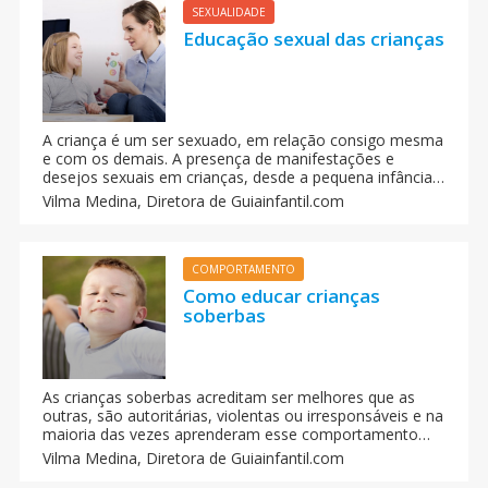
SEXUALIDADE
Educação sexual das crianças
A criança é um ser sexuado, em relação consigo mesma
e com os demais. A presença de manifestações e
desejos sexuais em crianças, desde a pequena infância,
foi uma das mais importantes polêmicas levantadas por
Vilma Medina,
Diretora de Guiainfantil.com
Sigmund Freud, o pai da psicnálise, há quase um século.
Imaginem o escândalo dessa tese para a sociedade da
época! A partir dali os estudos sobre o tema não
pararam, e hoje em dia, a educação sexual ocupa
COMPORTAMENTO
espaços em muitas escolas e em muitas famílias.
Como educar crianças
soberbas
As crianças soberbas acreditam ser melhores que as
outras, são autoritárias, violentas ou irresponsáveis e na
maioria das vezes aprenderam esse comportamento
em casa, com o exemplo recebido de pais soberbos.
Vilma Medina,
Diretora de Guiainfantil.com
Que tipo de educação vocês estão dando aos filhos?