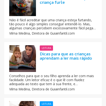
criança furte
Não é fácil acreditar que uma criança esteja furtando,
tão pouco é algo simples conseguir entendê-lo. Mas,
algumas crianças percebem excessivamente fácil pegar
pequenos objetos e guardá-los sem que ninguém o
Vilma Medina,
Diretora de Guiainfantil.com
veja. Mas, os pais antes de se alarmarem e tachar o
filho de ladrão é melhor entender qual é a causa do que
está fazendo e assim poder buscar uma solução para o
problema.
LEITURA
Dicas para que as crianças
aprendam a ler mais rápido
Conselhos para que o seu filho aprenda a ler com mais
facilidade. Um leitor eficaz é o que lê com fluidez
adequada ao texto que tem à sua frente, e
compreendendo o que está lendo. A gente dá algumas
Vilma Medina,
Diretora de Guiainfantil.com
dicas para que você incentive ao seu filho para que
aprenda a ler de forma fluida, entendendo o que lê
perfeitamente.
LEITURA