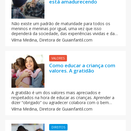
está amadurecendo
Não existe um padrão de maturidade para todos os
meninos e meninas por igual, uma vez que isso
dependerá da sociedade, das experiências vividas e da
educação recebida. Mesmo assim, existem alguns sinais
Vilma Medina,
Diretora de Guiainfantil.com
que te ajudarão a descobrir se o seu filho já está
amadurecendo.
VALORES
Como educar a criança com
valores. A gratidão
A gratidão é um dos valores mais apreciados e
respeitados na hora de educar as crianças. Aprender a
dizer “obrigado” ou agradecer colabora com o bem
estar e reconhecimento da criança. Como todos os
Vilma Medina,
Diretora de Guiainfantil.com
outros valores, se ensina a agradecer com o exemplo.
DIREITOS