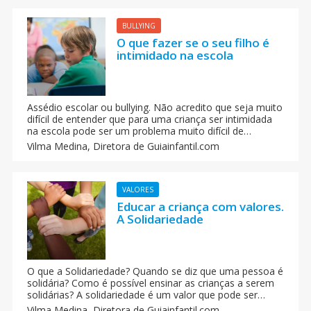
mãe que era obrigada a comer.
BULLYING
O que fazer se o seu filho é
intimidado na escola
Assédio escolar ou bullying. Não acredito que seja muito
difícil de entender que para uma criança ser intimidada
na escola pode ser um problema muito difícil de
suportar sozinha: os insultos, as ofensas, o abuso
Vilma Medina,
Diretora de Guiainfantil.com
cibernético e inclusive a intimidação física é algo que
pode acontecer todos os dias nas escolas de todo o
mundo.
VALORES
Educar a criança com valores.
A Solidariedade
O que a Solidariedade? Quando se diz que uma pessoa é
solidária? Como é possível ensinar as crianças a serem
solidárias? A solidariedade é um valor que pode ser
definido como a tomada de consciência das
Vilma Medina,
Diretora de Guiainfantil.com