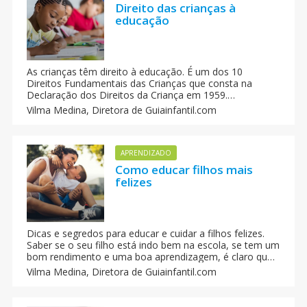
Direito das crianças à
educação
As crianças têm direito à educação. É um dos 10
Direitos Fundamentais das Crianças que consta na
Declaração dos Direitos da Criança em 1959.
Lamentavelmente, esses direitos de que toda criança
Vilma Medina,
Diretora de Guiainfantil.com
deve dispor nem sempre são cumpridos.
APRENDIZADO
Como educar filhos mais
felizes
Dicas e segredos para educar e cuidar a filhos felizes.
Saber se o seu filho está indo bem na escola, se tem um
bom rendimento e uma boa aprendizagem, é claro que
todos os pais querem saber, mas saber se o seu filho
Vilma Medina,
Diretora de Guiainfantil.com
está feliz onde estuda, com os seus companheiros e
com o que tem aprendido também é importante.