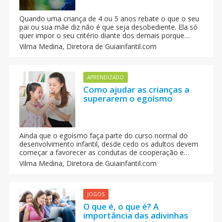
Quando uma criança de 4 ou 5 anos rebate o que o seu
pai ou sua mãe diz não é que seja desobediente. Ela só
quer impor o seu critério diante dos demais porque
continua crendo ser o centro do mundo e que tem a
Vilma Medina,
Diretora de Guiainfantil.com
verdade absoluta. Tem criança que gosta de discutir.
Como levar isso?
APRENDIZADO
Como ajudar as crianças a
superarem o egoísmo
Ainda que o egoísmo faça parte do curso normal do
desenvolvimento infantil, desde cedo os adultos devem
começar a favorecer as condutas de cooperação e
empatia com os outros. Como conseguir que as
Vilma Medina,
Diretora de Guiainfantil.com
crianças sejam generosas com os demais. Cómo
distanciá-las do egoísmo.
JOGOS
O que é, o que é? A
importância das adivinhas