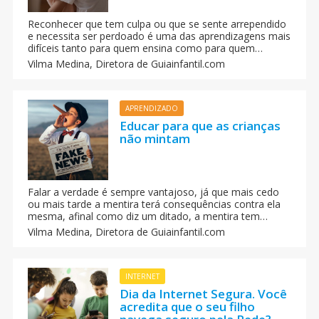
Reconhecer que tem culpa ou que se sente arrependido
e necessita ser perdoado é uma das aprendizagens mais
difíceis tanto para quem ensina como para quem
aprende. Não se trata somente em ensinar a criança a
Vilma Medina,
Diretora de Guiainfantil.com
dizer ‘perdão’, mas em ensiná-las a sentir. É uma tarefa
difícil, mas não impossível.
APRENDIZADO
Educar para que as crianças
não mintam
Falar a verdade é sempre vantajoso, já que mais cedo
ou mais tarde a mentira terá consequências contra ela
mesma, afinal como diz um ditado, a mentira tem
pernas curtas. O que fazer para ajudar as crianças a não
Vilma Medina,
Diretora de Guiainfantil.com
usar a mentira como costume na sua forma de se
comunicar com as outras pessoas.
INTERNET
Dia da Internet Segura. Você
acredita que o seu filho