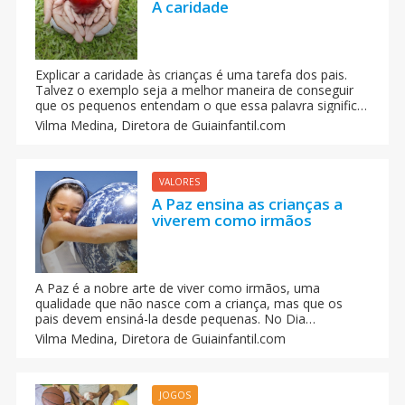
A caridade
Explicar a caridade às crianças é uma tarefa dos pais.
Talvez o exemplo seja a melhor maneira de conseguir
que os pequenos entendam o que essa palavra significa.
O que os pais e professores podem fazer para que as
Vilma Medina,
Diretora de Guiainfantil.com
crianças entendam e pratiquem a caridade com os
demais.
VALORES
A Paz ensina as crianças a
viverem como irmãos
A Paz é a nobre arte de viver como irmãos, uma
qualidade que não nasce com a criança, mas que os
pais devem ensiná-la desde pequenas. No Dia
Internacional da Paz, todos nós deveríamos refletir
Vilma Medina,
Diretora de Guiainfantil.com
sobre nós mesmos se estamos fazendo todo o possível
para ensinar aos nossos filhos esta nobre arte tanto em
casa como nas escolas.
JOGOS