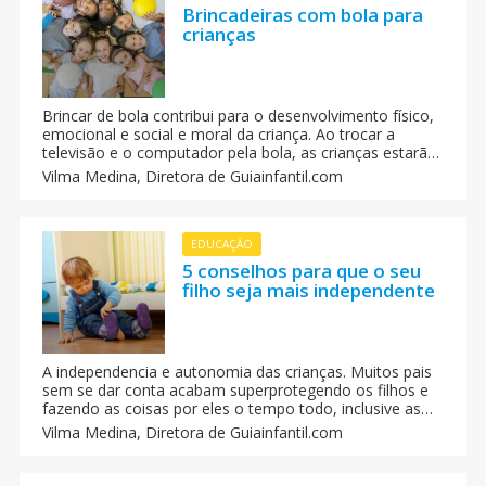
Brincadeiras com bola para
crianças
Brincar de bola contribui para o desenvolvimento físico,
emocional e social e moral da criança. Ao trocar a
televisão e o computador pela bola, as crianças estarão
exercendo uma atividade física e prevenindo a
Vilma Medina,
Diretora de Guiainfantil.com
obesidade infantil, que tem aumentado de geração a
geração. Guiainfantil Brasil te conta mais sobre a bola.
EDUCAÇÃO
5 conselhos para que o seu
filho seja mais independente
A independencia e autonomia das crianças. Muitos pais
sem se dar conta acabam superprotegendo os filhos e
fazendo as coisas por eles o tempo todo, inclusive as
coisas mais bobas. Tudo isso para que os filhos não se
Vilma Medina,
Diretora de Guiainfantil.com
esforcem ou pensando que fazendo por eles mesmos
seja mais rápido e menos complicado.