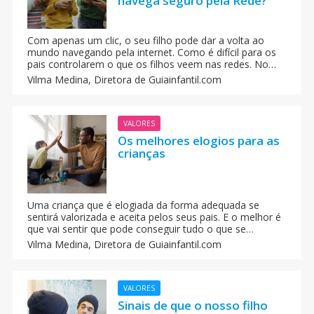
navega seguro pela Rede?
Com apenas um clic, o seu filho pode dar a volta ao
mundo navegando pela internet. Como é difícil para os
pais controlarem o que os filhos veem nas redes. No
Dia da Internet Segura, a gente dá algumas dicas para
Vilma Medina,
Diretora de Guiainfantil.com
você estimular um uso seguro e responsável do seu
filho na net.
VALORES
Os melhores elogios para as
crianças
Uma criança que é elogiada da forma adequada se
sentirá valorizada e aceita pelos seus pais. E o melhor é
que vai sentir que pode conseguir tudo o que se
propuser. Em Guiainfantil Brasil te damos umas dicas
Vilma Medina,
Diretora de Guiainfantil.com
úteis sobre os melhores momentos para elogiar aos
filhos.
VALORES
Sinais de que o nosso filho