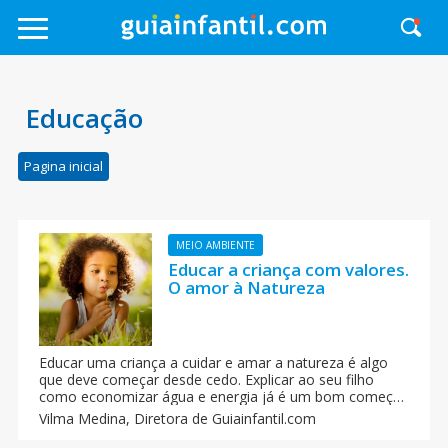
Educação
Pagina inicial
MEIO AMBIENTE
Educar a criança com valores.
O amor à Natureza
Educar uma criança a cuidar e amar a natureza é algo
que deve começar desde cedo. Explicar ao seu filho
como economizar água e energia já é um bom começo.
Todo ensino de valores começa em casa com os pais.
Vilma Medina,
Diretora de Guiainfantil.com
Como educar ao seu filho para que ele aprenda a
respeitar e cuidar do meio ambiente.