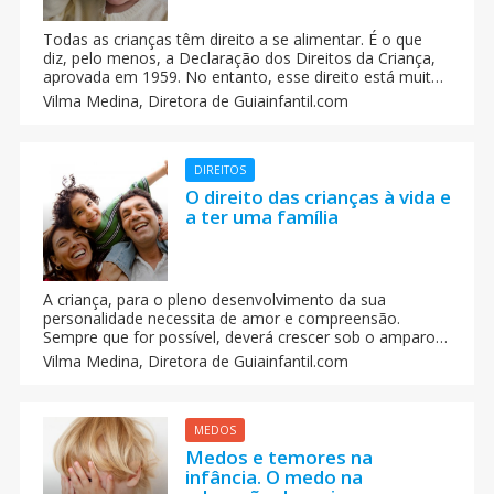
Todas as crianças têm direito a se alimentar. É o que
diz, pelo menos, a Declaração dos Direitos da Criança,
aprovada em 1959. No entanto, esse direito está muito
longe de ser uma realidade, e o Direito das crianças à
Vilma Medina,
Diretora de Guiainfantil.com
alimentação é esquecido todos os dias no mundo todo.
DIREITOS
O direito das crianças à vida e
a ter uma família
A criança, para o pleno desenvolvimento da sua
personalidade necessita de amor e compreensão.
Sempre que for possível, deverá crescer sob o amparo e
responsabilidade dos seus pais e, em todo o caso, em
Vilma Medina,
Diretora de Guiainfantil.com
um ambiente de afeto e de segurança moral e material.
MEDOS
Medos e temores na
infância. O medo na