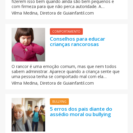
fizerem isso bem quando ainda são bem pequenos e
com firmeza para que não perca autoridade. A
tolerância a frustrações é um valor que se aprende e
Vilma Medina,
Diretora de Guiainfantil.com
que os pais devem alimentar. É difícil, mas dizer 'não'
também faz parte da felicidade do seu filho.
COMPORTAMENTO
Conselhos para educar
crianças rancorosas
O rancor é uma emoção comum, mas que nem todos
sabem administrar. Aparece quando a criança sente que
uma pessoa tenha se comportado mal com ela
deliberadamente. É importante que nosso filho aprenda
Vilma Medina,
Diretora de Guiainfantil.com
a administrar o rancor, já que do contrário ele sofrerá e
ficará irritado. O rancor não se consegue controlar
durante a infância e pode gerar sérios problemas no
futuro.
BULLYING
5 erros dos pais diante do
assédio moral ou bullying