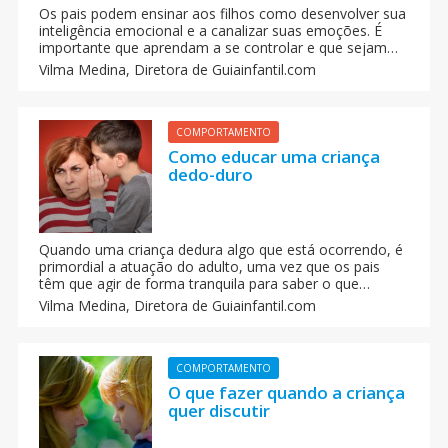
Os pais podem ensinar aos filhos como desenvolver sua
inteligência emocional e a canalizar suas emoções. É
importante que aprendam a se controlar e que sejam
empáticos com os outros. A educação emocional faz
Vilma Medina,
Diretora de Guiainfantil.com
parte da formação da personalidade e do caráter da
criança.
COMPORTAMENTO
Como educar uma criança
dedo-duro
Quando uma criança dedura algo que está ocorrendo, é
primordial a atuação do adulto, uma vez que os pais
têm que agir de forma tranquila para saber o que
realmente passa antes de agir ou decidir consequências.
Vilma Medina,
Diretora de Guiainfantil.com
Saiba como agir com crianças dedo-duro. Como domar
um filho que apunta os erros dos outros.
COMPORTAMENTO
O que fazer quando a criança
quer discutir