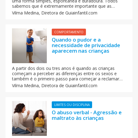
uma forma simples, espontânea e duradoura. Todos
sabemos que é extremamente importante que as
crianças adquiram o hábito da leitura, mas a grande
Vilma Medina,
Diretora de Guiainfantil.com
dificuldade reside na falta de conhecimento de muitos
pais em como inserir seu filho neste caminho.
COMPORTAMENTO
Quando o pudor e a
necessidade de privacidade
aparecem nas crianças
A partir dos dois ou tres anos é quando as crianças
começam a perceber as diferenças entre os sexos e
também é o primeiro passo para começar a reclamar
um pouco de intimidade, ou começam a ter vergonha
Vilma Medina,
Diretora de Guiainfantil.com
em determinadas situações. Quando aparecem o pudor
e a necessidade de privacidade na criança.
LIMITES OU DISCIPLINA
O abuso verbal - Agressão e
maltrato às crianças