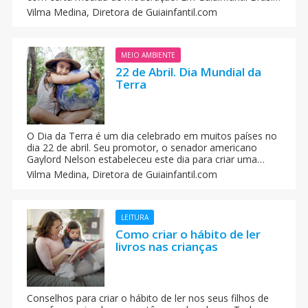
damos dicas e conselhos sobre cómo educar as
Vilma Medina,
Diretora de Guiainfantil.com
crianças para que adquiram o valor de ser prudente e
cauteloso.
MEIO AMBIENTE
22 de Abril. Dia Mundial da
Terra
O Dia da Terra é um dia celebrado em muitos países no
dia 22 de abril. Seu promotor, o senador americano
Gaylord Nelson estabeleceu este dia para criar uma
consciência comum aos problemas da contaminação, a
Vilma Medina,
Diretora de Guiainfantil.com
conservação da biodiversidade e outras preocupações
ambientais para proteger a Terra.
LEITURA
Como criar o hábito de ler
livros nas crianças
Conselhos para criar o hábito de ler nos seus filhos de