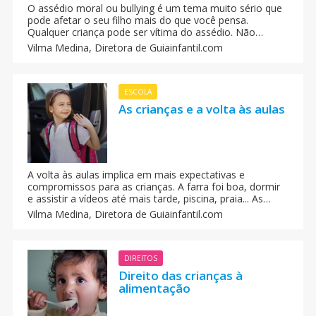
O assédio moral ou bullying é um tema muito sério que
pode afetar o seu filho mais do que você pensa.
Qualquer criança pode ser vítima do assédio. Não
porque tenha algo de especial. Sem que nem pra que
Vilma Medina,
Diretora de Guiainfantil.com
outra criança decide quem será sua vítima de chacotas.
Na escola, antes um lugar seguro e amável se
transforma num autêntico pesadelo para qualquer
criança.
ESCOLA
As crianças e a volta às aulas
A volta às aulas implica em mais expectativas e
compromissos para as crianças. A farra foi boa, dormir
e assistir a vídeos até mais tarde, piscina, praia... As
recordações das férias vão ficando para trás e agora o
Vilma Medina,
Diretora de Guiainfantil.com
momento exige um novo desafio para a família: o
retorno ao colégio, à escola, ou à creche.
DIREITOS
Direito das crianças à
alimentação