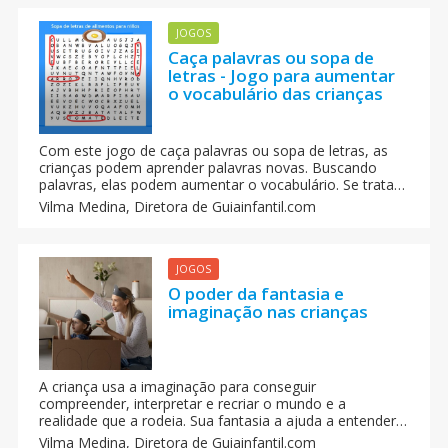
JOGOS
Caça palavras ou sopa de
letras - Jogo para aumentar
o vocabulário das crianças
Com este jogo de caça palavras ou sopa de letras, as
crianças podem aprender palavras novas. Buscando
palavras, elas podem aumentar o vocabulário. Se trata
de um passatempo que podemos personalizar e com o
Vilma Medina,
Diretora de Guiainfantil.com
qual as crianças podem repassar as letras do alfabeto.
JOGOS
O poder da fantasia e
imaginação nas crianças
A criança usa a imaginação para conseguir
compreender, interpretar e recriar o mundo e a
realidade que a rodeia. Sua fantasia a ajuda a entender
certas regras, limites, a se colocar no lugar do outro, e a
Vilma Medina,
Diretora de Guiainfantil.com