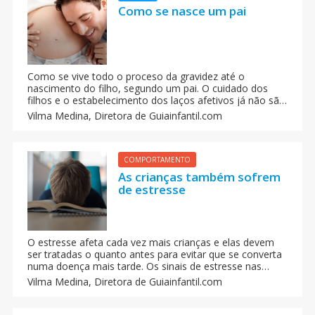
Como se nasce um pai
Como se vive todo o proceso da gravidez até o
nascimento do filho, segundo um pai. O cuidado dos
filhos e o estabelecimento dos laços afetivos já não são
uma tarefa exclusiva das mamães. Os pais têm muito
Vilma Medina,
Diretora de Guiainfantil.com
que dizer nesse sentido, inclusive já têm alguns mais
espertos do que suas esposas nessas
responsabilidades.
COMPORTAMENTO
As crianças também sofrem
de estresse
O estresse afeta cada vez mais crianças e elas devem
ser tratadas o quanto antes para evitar que se converta
numa doença mais tarde. Os sinais de estresse nas
crianças são semelhantes aos dos adultos. Como os
Vilma Medina,
Diretora de Guiainfantil.com
adultos, as crianças também sofrem de estresse, ainda
que as causas podem ser diferentes.