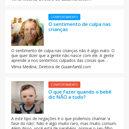
são a melhor forma de ensinar valores às crianças.
COMPORTAMENTO
O sentimento de culpa nas
crianças
O sentimento de culpa nas crianças não é algo inato. O
que quer dizer que a gente não nasce com ele. A gente
aprende a nos sentirmos culpados das coisas que
fazemos ou dizemos à medida que crescemos e
Vilma Medina,
Diretora de Guiainfantil.com
aprendemos das situações y experiencias sociais que
vivemos.
COMPORTAMENTO
O que fazer quando o bebê
diz NÃO a tudo?
A este tipo de negações é o que podemos chamar ‘a
fase do não’. Não é algo muito raro, mas muito comum.
Além disso, você está de parabéns, porque o seu filho já