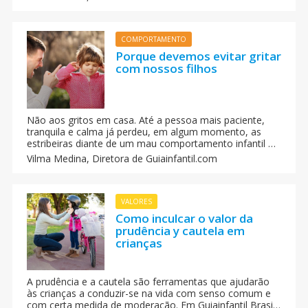
criar um ambiente íntimo, cheio de magia, em que só
ela tem acesso.
COMPORTAMENTO
Porque devemos evitar gritar
com nossos filhos
Não aos gritos em casa. Até a pessoa mais paciente,
tranquila e calma já perdeu, em algum momento, as
estribeiras diante de um mau comportamento infantil e
viu-se gritando com seus filhos para repreendê-los.
Vilma Medina,
Diretora de Guiainfantil.com
Entenda porque devemos evitar gritar com nossos
filhos.
VALORES
Como inculcar o valor da
prudência y cautela em
crianças
A prudência e a cautela são ferramentas que ajudarão
às crianças a conduzir-se na vida com senso comum e
com certa medida de moderação. Em Guiainfantil Brasil