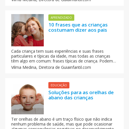
necessidades dos outros e o desejo de contribuir. Dicas
para conseguir que o seu filho seja solidário.
APRENDIZADO
10 frases que as crianças
costumam dizer aos pais
Cada criança tem suas experiências e suas frases
particulares e típicas da idade, mas todas as crianças
têm algo em comum: frases típicas de criança. Podem
ser ditas em diferentes idiomas, por crianças de
Vilma Medina,
Diretora de Guiainfantil.com
diferentes raças, mas com diferentes culturas. Conheça
as 10 frases que mais dizem as crianças aos pais.
EDUCAÇÃO
Soluções para as orelhas de
abano das crianças
Ter orelhas de abano é um traço físico que não indica
nenhum problema de saúde, mas que pode ocasionar
algumas consequências negativas no desenvolvimento