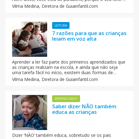
deu um grande passo evolutivo, e começa a ser
Vilma Medina,
Diretora de Guiainfantil.com
independente e auto-suficiente. Quando a criança não
coopera e só diz não a tudo.
LEITURA
7 razões para que as crianças
leiam em voz alta
Aprender a ler faz parte dos primeiros aprendizados que
as crianças realizam na escola, e ainda que não seja
uma tarefa fácil no início, existem duas formas de
ajudá-las para que consigam isso com êxito: incentivar a
Vilma Medina,
Diretora de Guiainfantil.com
prática da leitura e animá-las a ler em voz alta.
APRENDIZADO
Saber dizer NÃO também
educa as crianças
Dizer ‘NÃO’ também educa, sobretudo se os pais