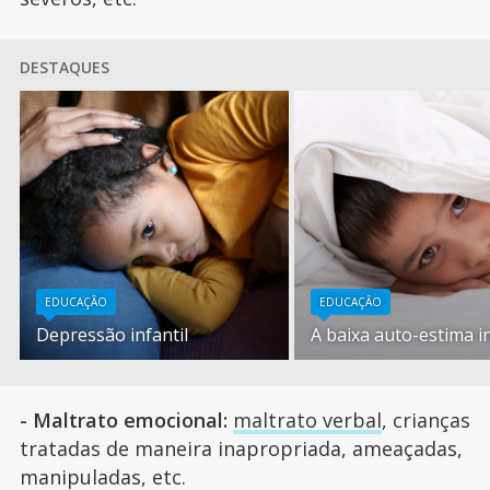
DESTAQUES
EDUCAÇÃO
EDUCAÇÃO
Depressão infantil
A baixa auto-estima in
- Maltrato emocional:
maltrato verbal
, crianças
tratadas de maneira inapropriada, ameaçadas,
manipuladas, etc.