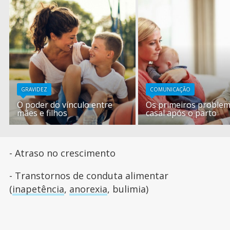
GRAVIDEZ
COMUNICAÇÃO
O poder do vínculo entre
Os primeiros proble
mães e filhos
casal após o parto
- Atraso no crescimento
- Transtornos de conduta alimentar
(
inapetência
,
anorexia
, bulimia)