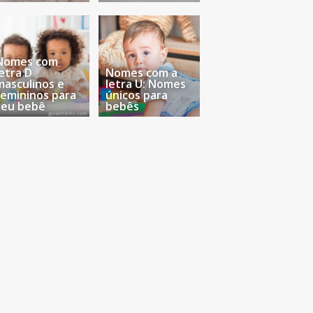
Nomes com
letra D
Nomes com a
masculinos e
letra U: Nomes
femininos para
únicos para
seu bebê
bebês