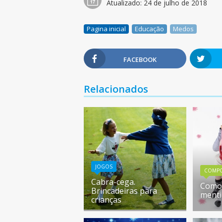
Atualizado:
24 de julho de 2018
Pagina inicial
Educação
Medos
FACEBOOK
Relacionados
JOGOS
COMP
Cabra-cega.
Como 
Brincadeiras para
menti
crianças