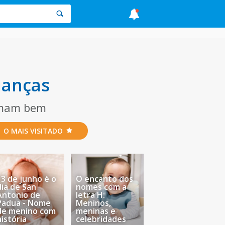
ianças
urmam bem
O MAIS VISITADO
13 de junho é o
O encanto dos
dia de San
nomes com a
Antonio de
letra H:
Padua - Nome
Meninos,
de menino com
meninas e
história
celebridades