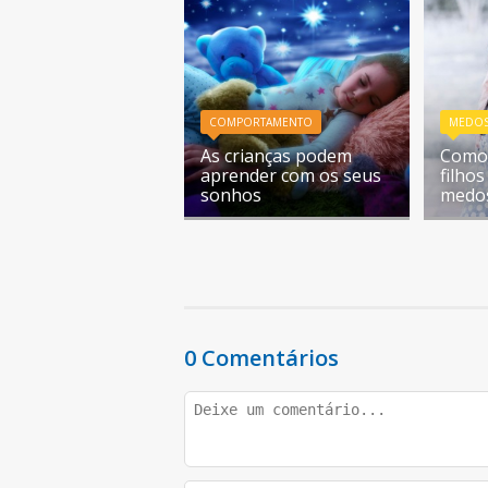
COMPORTAMENTO
MEDO
As crianças podem
Como 
aprender com os seus
filho
sonhos
medo
0 Comentários