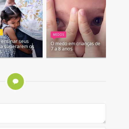
S
MEDOS
ensinar seus
O medo em crianças de
s a superarem os
7 a 8 anos
s