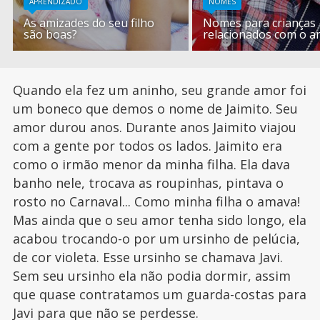
APRENDIZADO
NOMES
As amizades do seu filho
Nomes para crianças
são boas?
relacionados com o 
Quando ela fez um aninho, seu grande amor foi
um boneco que demos o nome de Jaimito. Seu
amor durou anos. Durante anos Jaimito viajou
com a gente por todos os lados. Jaimito era
como o irmão menor da minha filha. Ela dava
banho nele, trocava as roupinhas, pintava o
rosto no Carnaval... Como minha filha o amava!
Mas ainda que o seu amor tenha sido longo, ela
acabou trocando-o por um ursinho de pelúcia,
de cor violeta. Esse ursinho se chamava Javi.
Sem seu ursinho ela não podia dormir, assim
que quase contratamos um guarda-costas para
Javi para que não se perdesse.