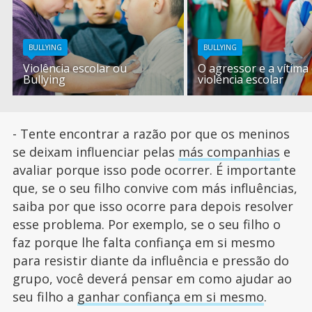
BULLYING
BULLYING
Violência escolar ou
O agressor e a vítima
Bullying
violência escolar
- Tente encontrar a razão por que os meninos
se deixam influenciar pelas
más companhias
e
avaliar porque isso pode ocorrer. É importante
que, se o seu filho convive com más influências,
saiba por que isso ocorre para depois resolver
esse problema. Por exemplo, se o seu filho o
faz porque lhe falta confiança em si mesmo
para resistir diante da influência e pressão do
grupo, você deverá pensar em como ajudar ao
seu filho a
ganhar confiança em si mesmo
.