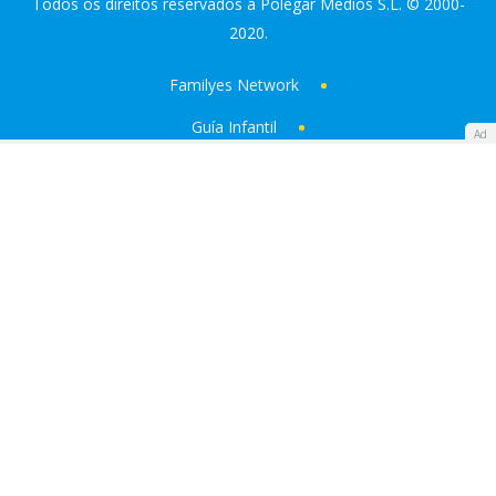
Todos os direitos reservados a Polegar Medios S.L. © 2000-
2020.
Familyes Network
Guía Infantil
Ad
Diario Femenino
ATRESMEDIA:
Antena 3
laSexta
Onda Cero
Europa FM
Made with
by
360audience