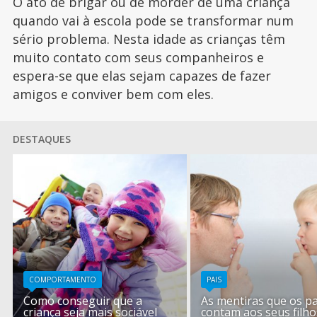
O ato de brigar ou de morder de uma criança
quando vai à escola pode se transformar num
sério problema. Nesta idade as crianças têm
muito contato com seus companheiros e
espera-se que elas sejam capazes de fazer
amigos e conviver bem com eles.
DESTAQUES
COMPORTAMENTO
PAIS
Como conseguir que a
As mentiras que os pa
criança seja mais sociável
contam aos seus filho