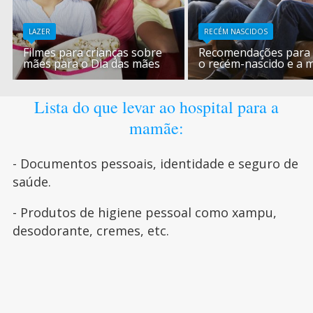
LAZER
RECÉM NASCIDOS
Filmes para crianças sobre
Recomendações para v
mães para o Dia das mães
o recém-nascido e a
Lista do que levar ao hospital para a
mamãe:
- Documentos pessoais, identidade e seguro de
saúde.
- Produtos de higiene pessoal como xampu,
desodorante, cremes, etc.