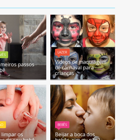
LAZER
 MÊS
Videos de maquiagem
imeiros passos
de carnaval para
bê
crianças
ÃO
BEBÊS
limpar os
Beijar a boca dos
os do seu bebê
bebês, sim ou não?