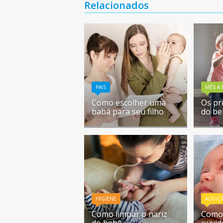
Relacionados
PAIS
MÊS A
Como escolher uma
Os pr
babá para seu filho
do be
HIGIENE
AUDIÇ
Como limpar o nariz
Como 
do bebê
ouvid