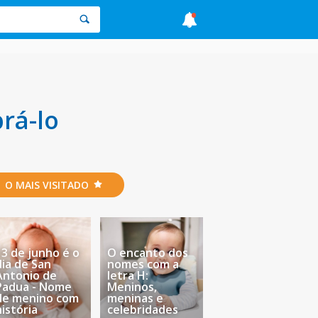
rá-lo
O MAIS VISITADO
13 de junho é o
O encanto dos
dia de San
nomes com a
Antonio de
letra H:
Padua - Nome
Meninos,
de menino com
meninas e
história
celebridades