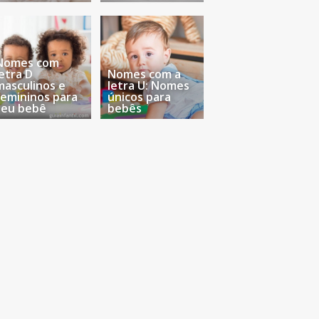
Nomes com
letra D
Nomes com a
masculinos e
letra U: Nomes
femininos para
únicos para
seu bebê
bebês