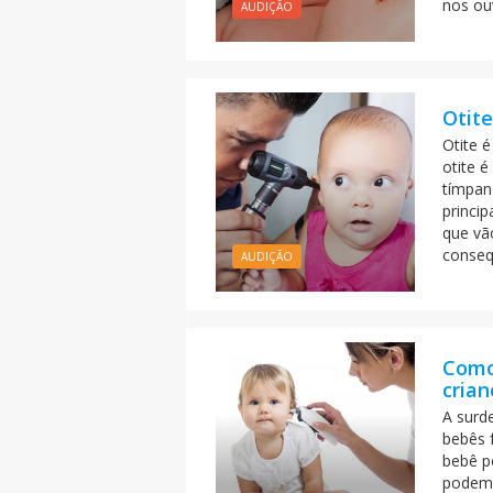
nos ou
AUDIÇÃO
Otit
Otite 
otite 
tímpan
princi
que vã
conseq
AUDIÇÃO
Como
crian
A surd
bebês 
bebê p
podem 