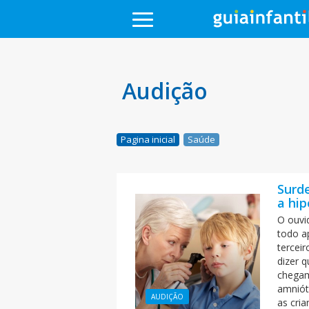
Audição
Pagina inicial
Saúde
Surd
a hip
O ouvi
todo ap
tercei
dizer 
chegam
amniót
AUDIÇÃO
as cri