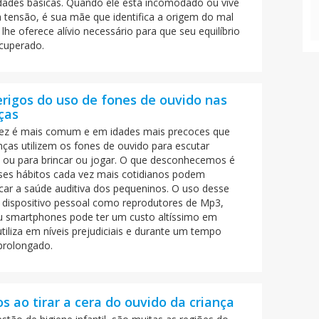
dades básicas. Quando ele está incomodado ou vive
 tensão, é sua mãe que identifica a origem do mal
 lhe oferece alívio necessário para que seu equilíbrio
ecuperado.
rigos do uso de fones de ouvido nas
ças
ez é mais comum e em idades mais precoces que
nças utilizem os fones de ouvido para escutar
 ou para brincar ou jogar. O que desconhecemos é
ses hábitos cada vez mais cotidianos podem
icar a saúde auditiva dos pequeninos. O uso desse
e dispositivo pessoal como reprodutores de Mp3,
u smartphones pode ter um custo altíssimo em
tiliza em níveis prejudiciais e durante um tempo
prolongado.
os ao tirar a cera do ouvido da criança