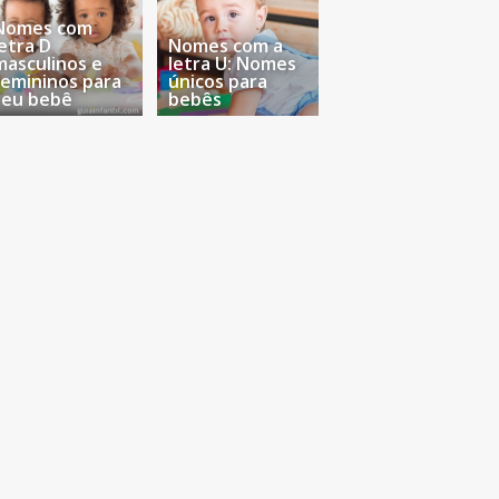
Nomes com
letra D
Nomes com a
masculinos e
letra U: Nomes
femininos para
únicos para
seu bebê
bebês