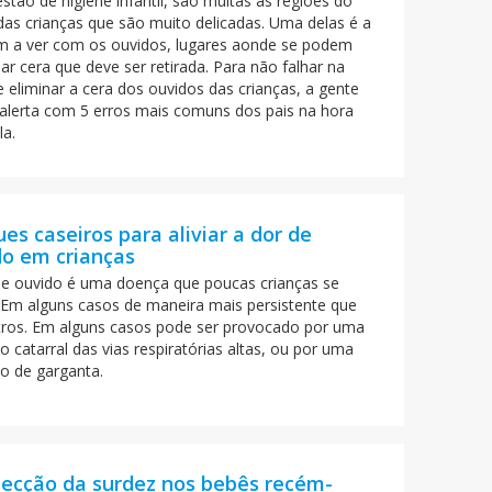
tão de higiene infantil, são muitas as regiões do
das crianças que são muito delicadas. Uma delas é a
m a ver com os ouvidos, lugares aonde se podem
r cera que deve ser retirada. Para não falhar na
 eliminar a cera dos ouvidos das crianças, a gente
alerta com 5 erros mais comuns dos pais na hora
la.
es caseiros para aliviar a dor de
do em crianças
de ouvido é uma doença que poucas crianças se
. Em alguns casos de maneira mais persistente que
ros. Em alguns casos pode ser provocado por uma
o catarral das vias respiratórias altas, ou por uma
ão de garganta.
tecção da surdez nos bebês recém-