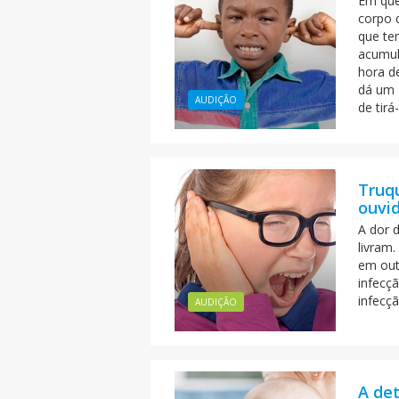
Em ques
corpo 
que te
acumula
hora de
dá um 
AUDIÇÃO
de tirá-
Truqu
ouvi
A dor 
livram
em out
infecçã
infecç
AUDIÇÃO
A de