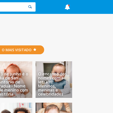
O MAIS VISITADO
13 de junho é o
O encanto dos
dia de San
nomes com a
Antonio de
letra H:
Padua - Nome
Meninos,
de menino com
meninas e
história
celebridades