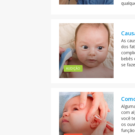
qualqu
Causa
As cau
dos fat
compli
bebês 
se faz
AUDIÇÃO
Como
Alguma
com al
você te
os ouv
função