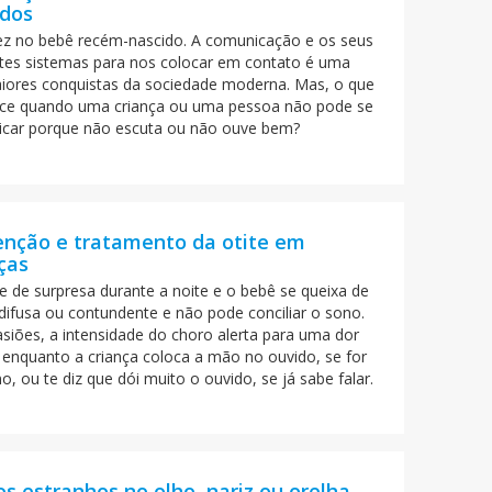
idos
ez no bebê recém-nascido. A comunicação e os seus
ntes sistemas para nos colocar em contato é uma
iores conquistas da sociedade moderna. Mas, o que
ce quando uma criança ou uma pessoa não pode se
car porque não escuta ou não ouve bem?
enção e tratamento da otite em
ças
e de surpresa durante a noite e o bebê se queixa de
difusa ou contundente e não pode conciliar o sono.
siões, a intensidade do choro alerta para uma dor
 enquanto a criança coloca a mão no ouvido, se for
, ou te diz que dói muito o ouvido, se já sabe falar.
s estranhos no olho, nariz ou orelha