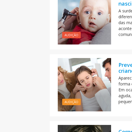
nasc
A surd
difere
das ma
aconte
comuni
AUDIÇÃO
Prev
crian
Aparec
forma 
Em oca
aguda,
pequeno
AUDIÇÃO
Corpo