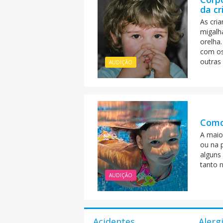
da cr
As cri
migalh
orelha
com os
outras
AUDIÇÃO
Como 
A maior
ou na p
alguns
tanto 
AUDIÇÃO
Acidentes
Alerg