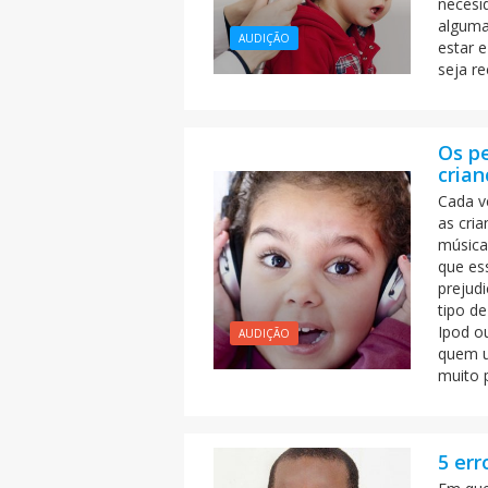
necesi
alguma
AUDIÇÃO
estar e
seja r
Os pe
crian
Cada v
as cria
música
que es
prejud
tipo d
Ipod o
AUDIÇÃO
quem u
muito 
5 err