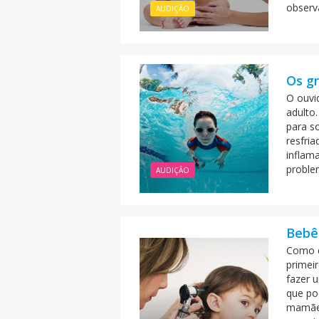
observ
AUDIÇÃO
Os gr
O ouvi
adulto
para s
resfri
inflam
proble
AUDIÇÃO
Bebê
Como d
primei
fazer 
que po
mamãe 