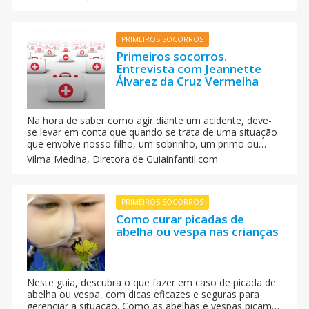
se alojam nos tecidos impedindo que a ferida cure
causando outros sintomas.
PRIMEIROS SOCORROS
Primeiros socorros.
Entrevista com Jeannette
Álvarez da Cruz Vermelha
Na hora de saber como agir diante um acidente, deve-
se levar em conta que quando se trata de uma situação
que envolve nosso filho, um sobrinho, um primo ou
neto, os nervos podem atrapalhar. É necessário avaliar a
Vilma Medina,
Diretora de Guiainfantil.com
situação com rapidez, observando o cenário onde o
acidente ocorreu.
PRIMEIROS SOCORROS
Como curar picadas de
abelha ou vespa nas crianças
Neste guia, descubra o que fazer em caso de picada de
abelha ou vespa, com dicas eficazes e seguras para
gerenciar a situação. Como as abelhas e vespas picam