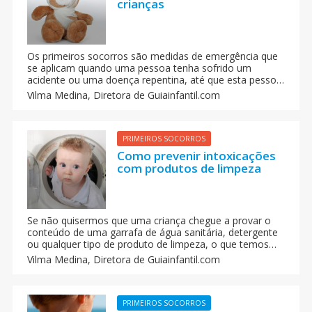
crianças
Os primeiros socorros são medidas de emergência que
se aplicam quando uma pessoa tenha sofrido um
acidente ou uma doença repentina, até que esta pessoa
possa receber atendimento médico adequado.
Vilma Medina,
Diretora de Guiainfantil.com
PRIMEIROS SOCORROS
Como prevenir intoxicações
com produtos de limpeza
Se não quisermos que uma criança chegue a provar o
conteúdo de uma garrafa de água sanitária, detergente
ou qualquer tipo de produto de limpeza, o que temos
que evitar é que a criança se aproxime dele. A
Vilma Medina,
Diretora de Guiainfantil.com
curiosidade da criança não tem fim.
PRIMEIROS SOCORROS