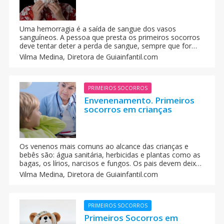
Uma hemorragia é a saída de sangue dos vasos
sanguíneos. A pessoa que presta os primeiros socorros
deve tentar deter a perda de sangue, sempre que for
possível. A gente dá algumas orientações fornecidas
Vilma Medina,
Diretora de Guiainfantil.com
pela Cruz Vermelha Espanhola.
PRIMEIROS SOCORROS
Envenenamento. Primeiros
socorros em crianças
Os venenos mais comuns ao alcance das crianças e
bebês são: água sanitária, herbicidas e plantas como as
bagas, os lírios, narcisos e fungos. Os pais devem deixar
os produtos químicos e remédios nos seus recipientes
Vilma Medina,
Diretora de Guiainfantil.com
originais e sempre fora do alcance das crianças.
PRIMEIROS SOCORROS
Primeiros Socorros em