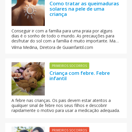
Como tratar as queimaduras
solares na pele de uma
criança
Conseguir ir com a família para uma praia por alguns
dias é o sonho de todo o mundo. As precauções para
desfrutar do sol com a família é muito importante. Mas,
qualquer prevenção é pouca e às vezes acontece que as
Vilma Medina,
Diretora de Guiainfantil.com
crianças se queimem com o sol.
PRIMEIROS SOCORROS
Criança com febre. Febre
infantil
A febre nas crianças. Os pais devem estar atentos a
qualquer sinal de febre nos seus filhos e descobrir
rapidamente o motivo para usar a medicação adequada.
PRIMEIROS SOCORROS