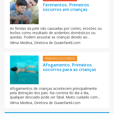
Ferimentos. Primeiros
socorros em crianças
As feridas da pele são causadas por cortes, erosões ou
lesões como resultado de acidentes domésticos ou
quedas. Podem assustar as crianças devido ao
sangramento, mas se forem tratadas adequadamente
Vilma Medina,
Diretora de Guiainfantil.com
diminuem os riscos de infecção e de cicatrizes feias.
PRIMEIROS SOCORROS
Afogamento. Primeiros
socorros para as crianças
Afogamentos de crianças acontecem principalmente
pela distração dos pais. Na correria do dia a dia,
qualquer descuido pode ser fatal. Muito cuidado com
baldes, tanques, banheiras, piscinas. A criança pode se
Vilma Medina,
Diretora de Guiainfantil.com
afogar até em cinco centímetros de água.