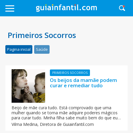
Primeiros Socorros
Pagina inicial
Saúde
PRIMEIROS SOCORROS
Os beijos da mamãe podem
curar e remediar tudo
Beijo de mãe cura tudo. Está comprovado que uma
mulher quando se torna mãe adquire poderes mágicos
para curar tudo. Minha filha sabe muito bem do que eu
estou falando. Quando ela caía e se feria bastava um
Vilma Medina,
Diretora de Guiainfantil.com
beijo que tudo passava rapidinho, como num truque de
mágica. Os beijos de uma mamãe são como varinhas