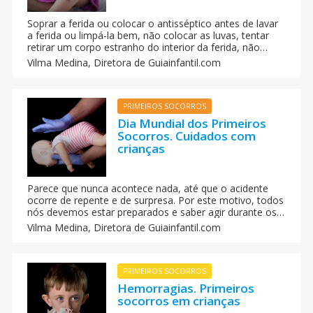
Soprar a ferida ou colocar o antisséptico antes de lavar
a ferida ou limpá-la bem, não colocar as luvas, tentar
retirar um corpo estranho do interior da ferida, não
procurar um hospital a tempo para suturar a ferida ou
Vilma Medina,
Diretora de Guiainfantil.com
tapá-la com um curativo e deixá-la sem vigilância diária
são algumas das práticas erradas que se cometem na
hora de tratar da cura de uma ferida em crianças.
PRIMEIROS SOCORROS
Dia Mundial dos Primeiros
Socorros. Cuidados com
crianças
Parece que nunca acontece nada, até que o acidente
ocorre de repente e de surpresa. Por este motivo, todos
nós devemos estar preparados e saber agir durante os
primeiros minutos até que o socorro médico chegue.
Vilma Medina,
Diretora de Guiainfantil.com
Algumas simples e eficazes ações, em muitos casos,
podem salvar uma vida quando se trata de crianças
pequenas.
PRIMEIROS SOCORROS
Hemorragias. Primeiros
socorros em crianças