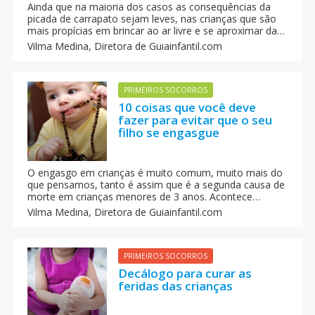
Ainda que na maioria dos casos as consequências da
picada de carrapato sejam leves, nas crianças que são
mais propícias em brincar ao ar livre e se aproximar das
picadas dos animais, essas picadas podem provocar
Vilma Medina,
Diretora de Guiainfantil.com
infecções e acarretar graves problemas chegando
inclusive a provocar a paralisia do seu corpo.
PRIMEIROS SOCORROS
10 coisas que você deve
fazer para evitar que o seu
filho se engasgue
O engasgo em crianças é muito comum, muito mais do
que pensamos, tanto é assim que é a segunda causa de
morte em crianças menores de 3 anos. Acontece
quando um pedaço de alimento ou outro objeto fica
Vilma Medina,
Diretora de Guiainfantil.com
grudado nas vias respiratórias altas ou médias e impede
que o oxigênio chegue não apenas aos pulmões, mas
também ao cérebro.
PRIMEIROS SOCORROS
Decálogo para curar as
feridas das crianças