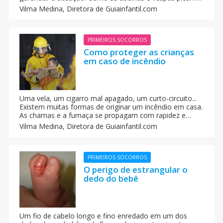
uma criança. O que fazer se uma abelha ou vespa pica o
Vilma Medina,
Diretora de Guiainfantil.com
meu filho. Como prevenir as picadas de vespas e
abelhas na infância.
PRIMEIROS SOCORROS
Como proteger as crianças
em caso de incêndio
Uma vela, um cigarro mal apagado, um curto-circuito...
Existem muitas formas de originar um incêndio em casa.
As chamas e a fumaça se propagam com rapidez e
devemos saber o que fazer e como proteger os
Vilma Medina,
Diretora de Guiainfantil.com
pequeninos. A gente apresenta uma série de conselhos
para que você saiba como agir em caso de incêndio na
sua casa.
PRIMEIROS SOCORROS
O perigo de estrangular o
dedo do bebê
Um fio de cabelo longo e fino enredado em um dos