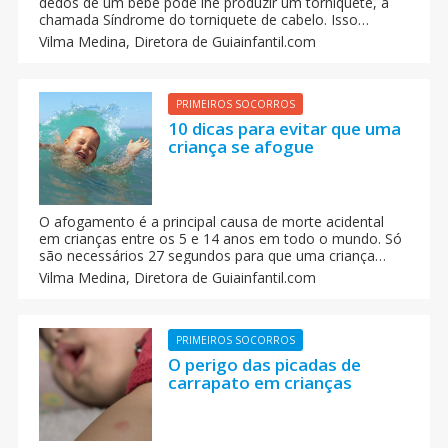
dedos de um bebê pode lhe produzir um torniquete, a
chamada Síndrome do torniquete de cabelo. Isso
aconteceu recentemente com a pequena Molly. Entenda
Vilma Medina,
Diretora de Guiainfantil.com
o perigo de um fio de cabelo ou o fio de uma meia
enredada em um dedo do pé da criança.
PRIMEIROS SOCORROS
10 dicas para evitar que uma
criança se afogue
O afogamento é a principal causa de morte acidental
em crianças entre os 5 e 14 anos em todo o mundo. Só
são necessários 27 segundos para que uma criança
perca o controle na água, e entre 3 e 5 minutos para
Vilma Medina,
Diretora de Guiainfantil.com
que se afogue. Para evitar um acidente desse tipo é
imprescindível a supervisão dos pais. Anote esses
conselhos. Eles podem ser vitais.
PRIMEIROS SOCORROS
O perigo das picadas de
carrapato em crianças