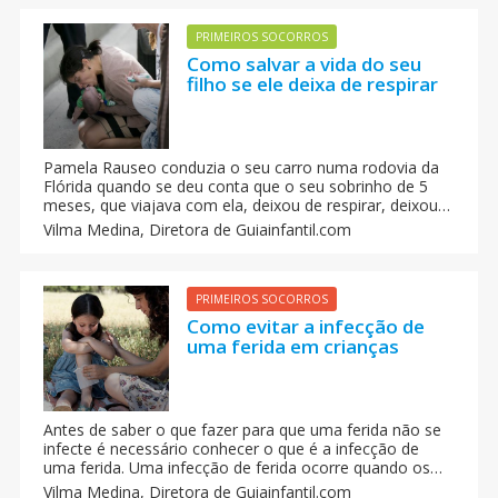
mágicas com efeitos imediatos.
PRIMEIROS SOCORROS
Como salvar a vida do seu
filho se ele deixa de respirar
Pamela Rauseo conduzia o seu carro numa rodovia da
Flórida quando se deu conta que o seu sobrinho de 5
meses, que viajava com ela, deixou de respirar, deixou
de chorar e começou a ficar azul, estava cianótico. Um
Vilma Medina,
Diretora de Guiainfantil.com
excesso de mucos nas vias respiratórias fez com que o
bebê se engasgasse e deixasse de respirar, mas sua tia
conhecia a técnica de reanimação ou RCP e isso lhe
salvou a vida. Ela deu ao bebê o que se conhece como
PRIMEIROS SOCORROS
‘o beijo da vida’.
Como evitar a infecção de
uma ferida em crianças
Antes de saber o que fazer para que uma ferida não se
infecte é necessário conhecer o que é a infecção de
uma ferida. Uma infecção de ferida ocorre quando os
micróbios se instalam na incisão da pele. Essas bactérias
Vilma Medina,
Diretora de Guiainfantil.com