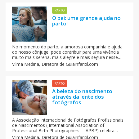
PARTO
O pai: uma grande ajuda no
parto!
No momento do parto, a amorosa companhia e ajuda
do nosso cônjuge, pode contribuir para uma vivência
muito mais serena, mais alegre e mais segura nesse
momento ao mesmo tempo doloroso e emocionante.
Vilma Medina,
Diretora de Guiainfantil.com
O parto será mais fácil para a mulher se ela conta com
o apoio do seu companheiro.
PARTO
A beleza do nascimento
através da lente dos
fotógrafos
A Associação Internacional de Fotógrafos Profissionais
de Nascimentos ( International Association of
Professional Birth Photographers – IAPBP) celebra
todos os anos um concurso fotográfico para escolher
Vilma Medina,
Diretora de Guiainfantil.com