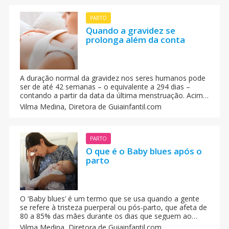
PARTO
Quando a gravidez se
prolonga além da conta
A duração normal da gravidez nos seres humanos pode
ser de até 42 semanas – o equivalente a 294 dias –
contando a partir da data da última menstruação. Acima
desse período a gente considera como uma gravidez
Vilma Medina,
Diretora de Guiainfantil.com
cronologicamente prolongada.
PARTO
O que é o Baby blues após o
parto
O ‘Baby blues’ é um termo que se usa quando a gente
se refere à tristeza puerperal ou pós-parto, que afeta de
80 a 85% das mães durante os dias que seguem ao
parto, provavelmente devido às alterações hormonais
Vilma Medina,
Diretora de Guiainfantil.com