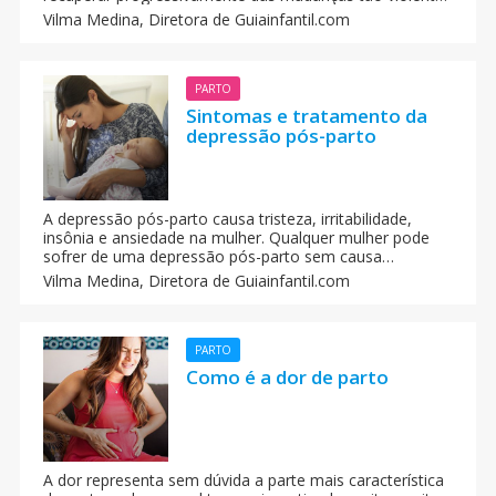
que tenham se produzido nele. Emocionalmente, a
Vilma Medina,
Diretora de Guiainfantil.com
gente deve se adaptar ao nosso filho e nosso filho a
gente. Agora somos mães, a atenção do bebê e nossa
recuperação são importantíssimas, mas não temos que
nos esquecer que continuamos sendo mulheres e
PARTO
esposas.
Sintomas e tratamento da
depressão pós-parto
A depressão pós-parto causa tristeza, irritabilidade,
insônia e ansiedade na mulher. Qualquer mulher pode
sofrer de uma depressão pós-parto sem causa
aparente. Sintomas como a ansiedade, a tristeza, o
Vilma Medina,
Diretora de Guiainfantil.com
cansaço e a raiva, podem romper o vínculo materno-
filial e afetar negativamente o crescimento do bebê
recém-nascido. Os sintomas mais comuns associados
com a depressão pós-parto são a tristeza, a
PARTO
irritabilidade, a fadiga, a insônia, a perda de apetite e a
Como é a dor de parto
ansiedade.
A dor representa sem dúvida a parte mais característica