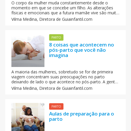
O corpo da mulher muda constantemente desde o
momento em que se concebe um filho. As alterações
físicas e emocionais que a futura mamãe vive são muito
grandes, e não serão visíveis somente durante a
Vilma Medina,
Diretora de Guiainfantil.com
gravidez, mas também após o parto haverá diferenças
também no plano sexual.
PARTO
8 coisas que acontecem no
pós-parto que você não
imagina
A maioria das mulheres, sobretudo se for de primeira
viagem concentram suas preocupações no parto
deixando de lado o que acontece no pós-parto. A gente
compartilha com você 8 coisas que acontecem após o
Vilma Medina,
Diretora de Guiainfantil.com
parto e que você nunca imaginou.
PARTO
Aulas de preparação para o
parto