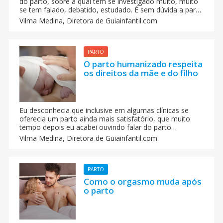
do parto, sobre a qual tem se investigado muito, muito
se tem falado, debatido, estudado. É sem dúvida a parte
mais temida na nossa sociedade por milhares de
Vilma Medina,
Diretora de Guiainfantil.com
mulheres e a que mais inquieta aos profissionais que
estão em contato com as gestantes.
PARTO
O parto humanizado respeita
os direitos da mãe e do filho
Eu desconhecia que inclusive em algumas clínicas se
oferecia um parto ainda mais satisfatório, que muito
tempo depois eu acabei ouvindo falar do parto
humanizado que pode ser feito tanto em casa como em
Vilma Medina,
Diretora de Guiainfantil.com
centros hospitalares especializados.
PARTO
Como o orgasmo muda após
o parto