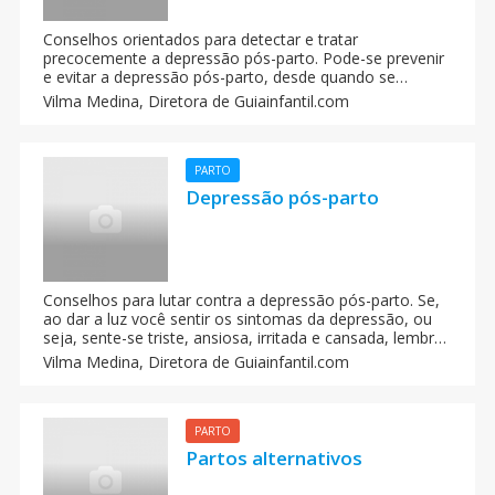
Conselhos orientados para detectar e tratar
precocemente a depressão pós-parto. Pode-se prevenir
e evitar a depressão pós-parto, desde quando se
detecte precocemente o transtorno, trate-se
Vilma Medina,
Diretora de Guiainfantil.com
rapidamente, e evite suas consequências.
PARTO
Depressão pós-parto
Conselhos para lutar contra a depressão pós-parto. Se,
ao dar a luz você sentir os sintomas da depressão, ou
seja, sente-se triste, ansiosa, irritada e cansada, lembre-
se que esse momento é um transtorno que afeta
Vilma Medina,
Diretora de Guiainfantil.com
também a muitas outras mulheres e que não está
acontecendo nada de mais. Além disso, existe uma
solução para tirá-la dessa situação.
PARTO
Partos alternativos