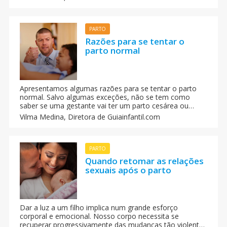
as melhores fotos de nascimentos. O concurso, que já
vai para a sua quinta edição, consta de três categorias:
antes do parto, parto e pós-parto.
PARTO
Razões para se tentar o
parto normal
Apresentamos algumas razões para se tentar o parto
normal. Salvo algumas exceções, não se tem como
saber se uma gestante vai ter um parto cesárea ou
normal. Apenas durante a evolução do trabalho de parto
Vilma Medina,
Diretora de Guiainfantil.com
é que se pode definir isso. 6 motivos pelos que se deve
fazer um parto vaginal.
PARTO
Quando retomar as relações
sexuais após o parto
Dar a luz a um filho implica num grande esforço
corporal e emocional. Nosso corpo necessita se
recuperar progressivamente das mudanças tão violentas