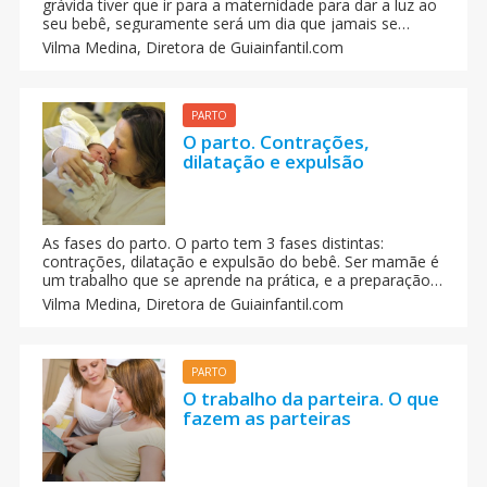
grávida tiver que ir para a maternidade para dar a luz ao
seu bebê, seguramente será um dia que jamais se
esquecerá. Seja pelas emoções, pelo nervosismo, ou
Vilma Medina,
Diretora de Guiainfantil.com
por algum contratempo, será um dia especial, e por isso
deve se preparar para ele.
PARTO
O parto. Contrações,
dilatação e expulsão
As fases do parto. O parto tem 3 fases distintas:
contrações, dilatação e expulsão do bebê. Ser mamãe é
um trabalho que se aprende na prática, e a preparação
para o parto é um trabalho de informação que ajudará a
Vilma Medina,
Diretora de Guiainfantil.com
mãe estar mais tranquila e confiante quando chegar a
hora.
PARTO
O trabalho da parteira. O que
fazem as parteiras