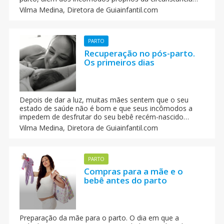
tenha sido único e pleno e inesquecível. Infelizmente,
Vilma Medina,
Diretora de Guiainfantil.com
existem casos em que isso não acontece e que por
circunstâncias inesperadas, o bebê acaba chegando ao
mundo em meio a um verdadeiro turbilhão.
PARTO
Recuperação no pós-parto.
Os primeiros dias
Depois de dar a luz, muitas mães sentem que o seu
estado de saúde não é bom e que seus incômodos a
impedem de desfrutar do seu bebê recém-nascido
como ela havia sonhado. Devido a essa falta de
Vilma Medina,
Diretora de Guiainfantil.com
informação, muitas mulheres ficam alarmadas diante de
situações que são completamente normais depois do
parto.
PARTO
Compras para a mãe e o
bebê antes do parto
Preparação da mãe para o parto. O dia em que a