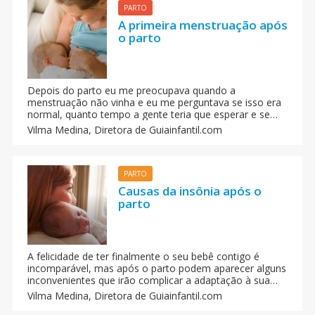
PARTO
A primeira menstruação após
o parto
Depois do parto eu me preocupava quando a
menstruação não vinha e eu me perguntava se isso era
normal, quanto tempo a gente teria que esperar e se
realmente influencia ou não dar o peito ao bebê. Além
Vilma Medina,
Diretora de Guiainfantil.com
disso, transcorrida a quarentena e com o início das
relações sexuais, os motivos de preocupação cresciam
ainda mais.
PARTO
Causas da insônia após o
parto
A felicidade de ter finalmente o seu bebê contigo é
incomparável, mas após o parto podem aparecer alguns
inconvenientes que irão complicar a adaptação à sua
nova situação de mamãe. E a insônia será a sua pior
Vilma Medina,
Diretora de Guiainfantil.com
companhia de maternidade.