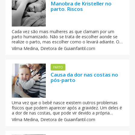
Manobra de Kristeller no
parto. Riscos
Cada vez são mais mulheres as que clamam por um
parto humanizado. Não se trata de escolher aonde se
realize o parto, mas escolher como o levará adiante. O
parto humanizado é aquele em que a mulher pode
Vilma Medina,
Diretora de Guiainfantil.com
decidir, caso se sinta segura e confia em que o pessoal
que a atende respeitará em todo o momento o seu
corpo e a saúde do bebê, já que conhece os riscos de
certas intervenções e não as utilizarão sem justificação
PARTO
clara.
Causa da dor nas costas no
pós-parto
Uma vez que o bebê nasce existem outros problemas
físicos que podem aparecer após a gravidez. Um deles é
a dor de nas costas, que pode vir devido a própria
gestação e o peso do bebê durante os nove meses, o
Vilma Medina,
Diretora de Guiainfantil.com
que pode aparecer após o parto. Mas, quais as causas
das dores nas costas após o parto?