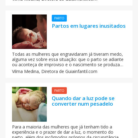
que estão sofrendo neste momento crucial das suas
vidas, ainda que também o cansaço, o nervosismo e a
falta de sono possam acarretar essa nova situação.
PARTO
Partos em lugares inusitados
Todas as mulheres que engravidaram já tiveram medo,
alguma vez sobre essa situação: que o parto se adiante
ou aconteça de improviso e o nascimento se produza
em um elevador, em um táxi, no trabalho ou em um
Vilma Medina,
Diretora de Guiainfantil.com
avião.
PARTO
Quando dar a luz pode se
converter num pesadelo
Para a maioria das mulheres que já tenham tido a
experiência e o prazer de dar a luz, o momento do
parto, além dos incômodos próprios da circunstância