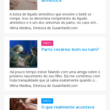
amniótica
A bolsa de líquido amniótico que envolve o bebê se
rompe. Isso se denomina rompimento do líquido
amniótico e é um dos sintomas do parto, no caso em
que a gestante tenha passado a barreira das 37
Vilma Medina,
Diretora de Guiainfantil.com
semanas de gravidez. Quando a bolsa se rompe você
notará que sai pelos genitais um líquido transparente ou
amarelo claro.
PARTO
Parto cesárea: bom ou ruim?
Há pouco tempo estive falando com uma amiga sobre o
próximo nascimento do seu filho. Ela me comentou com
toda tranquilidade que já sabia exatamente quando o
seu filho nasceria uma vez que uma cesárea estava
Vilma Medina,
Diretora de Guiainfantil.com
programada. A causa eu não quis perguntar, mas eu
gostei que ela vivesse aquela situação com tanta
tranquilidade, enquanto outras mulheres ficam com o
cabelo em pé só em pensar nisso.
PARTO
O que realmente acontece