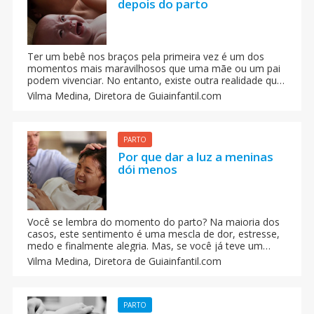
depois do parto
Ter um bebê nos braços pela primeira vez é um dos
momentos mais maravilhosos que uma mãe ou um pai
podem vivenciar. No entanto, existe outra realidade que
pode acontecer poucos dias depois do bebê nascer e
Vilma Medina,
Diretora de Guiainfantil.com
que pode ser devastadora para muitas mães. Isso é o
que acontece alguns dias depois de dar a luz.
PARTO
Por que dar a luz a meninas
dói menos
Você se lembra do momento do parto? Na maioria dos
casos, este sentimento é uma mescla de dor, estresse,
medo e finalmente alegria. Mas, se você já teve um
menino e uma menina, lembra-se se foi diferente?
Vilma Medina,
Diretora de Guiainfantil.com
Segundo cientistas da Universidade e o Hospital de San
Cecilio de Granada, dar a luz a uma menina dói menos
do que dar a luz a um menino.
PARTO