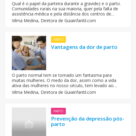
Qual é o papel da parteira durante a gravidez e o parto.
Comunidades rurais na sua maioria, quer pela falta de
assistência médica e pela distância dos centros de
saúde, vivem em situação de isolamento, por isso o
Vilma Medina,
Diretora de Guiainfantil.com
trabalho da parteira torna-se indispensável nessas
comunidades.
PARTO
Vantagens da dor de parto
O parto normal tem se tornado um fantasma para
muitas mulheres. O medo da dor, assim como a vida
ativa das mulheres no nosso século, tem levado ao
aumento do parto cesáreo não apenas no Brasil, mas
Vilma Medina,
Diretora de Guiainfantil.com
no mundo todo. É claro que anestesia epidural, utilizada
no parto cesáreo, torna-se útil e imprescindível em
alguns casos. O parto normal favorece a expulsão dos
líquidos pulmonares do bebê, complica menos, com
PARTO
menos risco de infecções e a permanência no hospital é
Prevenção da depressão pós-
breve. O custo para os pais e o hospital também é
parto
menor e a mãe retorna rapidamente às atividades
normais, porque não há dor após o parto.