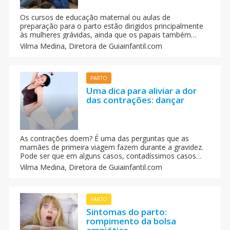
Os cursos de educação maternal ou aulas de
preparação para o parto estão dirigidos principalmente
às mulheres grávidas, ainda que os papais também
possam participar deles. Nas aulas se tratam de dar
Vilma Medina,
Diretora de Guiainfantil.com
mais informação acerca da gravidez, do parto, do
recém-nascido e do aleitamento materno.
PARTO
Uma dica para aliviar a dor
das contrações: dançar
As contrações doem? É uma das perguntas que as
mamães de primeira viagem fazem durante a gravidez.
Pode ser que em alguns casos, contadíssimos casos
não haja dor, mas em geral sim, as contrações doem.
Vilma Medina,
Diretora de Guiainfantil.com
Para aliviar os incômodos existem vários truques que a
gente pode colocar em prática, ainda que nenhum tão
original como o de uma mamãe americana cujo vídeo já
deu a volta ao mundo. A ponto de dar a luz ela, junto a
PARTO
uma amiga e uma enfermeira começa a dançar.
Sintomas do parto:
rompimento da bolsa