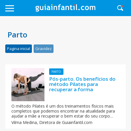
Parto
Pagina inicial
Gravidez
PARTO
Pós-parto. Os benefícios do
método Pilates para
recuperar a forma
O método Pilates é um dos treinamentos físicos mais
completos que podemos encontrar na atualidade para
ajudar a mãe a recuperar o bem estar do seu corpo
depois do parto. Conheça como este método pode
Vilma Medina,
Diretora de Guiainfantil.com
contribuir para a total recuperação da mulher no pós-
parto.