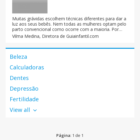
Muitas grávidas escolhem técnicas diferentes para dar a
luz aos seus bebês. Nem todas as mulheres optam pelo
parto convencional como ocorre com a maioria. Por
razões particulares, muitas preferem ter seu bebê em
Vilma Medina,
Diretora de Guiainfantil.com
uma posição distinta, sentada ou de cócoras, e outras
ainda escolhem dar a luz em casa, com ou sem
assistência, ou em uma banheira especial utilizando o
Beleza
método de parto aquático. Hoje em dia essas técnicas
estão mais controladas já que existem cada vez mais
Calculadoras
centros sanitários e profissionais especializados na sua
aplicação.
Dentes
Depressão
Fertilidade
View all
Página
: 1 de 1