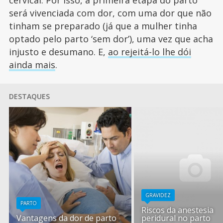
cervical. Por isso, a primeira etapa do parto
será vivenciada com dor, com uma dor que não
tinham se preparado (já que a mulher tinha
optado pelo parto ‘sem dor’), uma vez que acha
injusto e desumano. E,
ao rejeitá-lo lhe dói
ainda mais
.
DESTAQUES
GRAVIDEZ
PARTO
Riscos da anestesia
Vantagens da dor de parto
peridural no parto