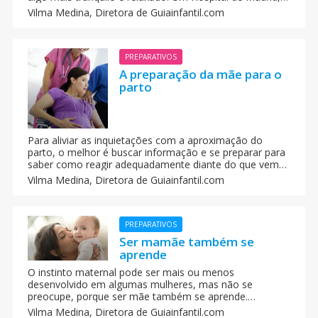
decidiu instalar equipamentos musicais por toda área de
Vilma Medina,
Diretora de Guiainfantil.com
partos, possibilitando com que as gestantes deem a luz
escutando música.
PREPARATIVOS
A preparação da mãe para o
parto
Para aliviar as inquietações com a aproximação do
parto, o melhor é buscar informação e se preparar para
saber como reagir adequadamente diante do que vem
por aí. Muitos ginecologistas indicam cursos de
Vilma Medina,
Diretora de Guiainfantil.com
preparação para o parto, também chamados de
educação maternal.
PREPARATIVOS
Ser mamãe também se
aprende
O instinto maternal pode ser mais ou menos
desenvolvido em algumas mulheres, mas não se
preocupe, porque ser mãe também se aprende.
Nenhuma mulher sabe muito bem o que lhe espera e
Vilma Medina,
Diretora de Guiainfantil.com