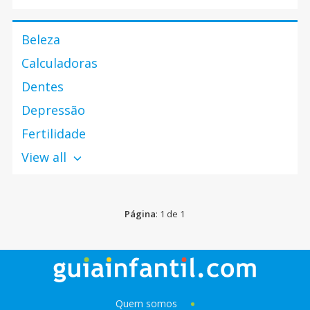
como deve agir quanto tem o seu bebê recém-nascido
nos seus braços.
Beleza
Calculadoras
Dentes
Depressão
Fertilidade
View all
Página
: 1 de 1
Quem somos