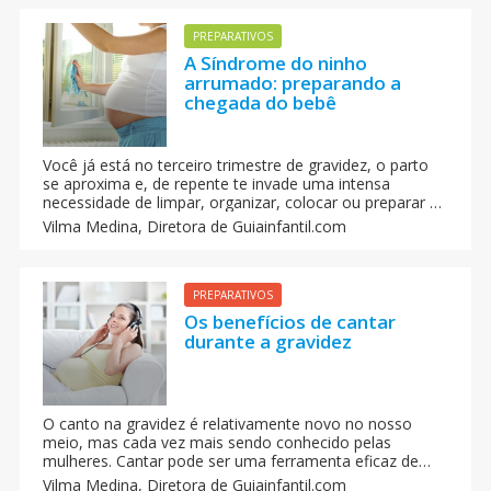
PREPARATIVOS
A Síndrome do ninho
arrumado: preparando a
chegada do bebê
Você já está no terceiro trimestre de gravidez, o parto
se aproxima e, de repente te invade uma intensa
necessidade de limpar, organizar, colocar ou preparar a
casa. Apesar da barriga não permitir grandes excessos
Vilma Medina,
Diretora de Guiainfantil.com
você é capaz de subir uma escada para limpar o teto, ou
esvaziar uma estante inteira porque acredita que tem
muita poeira.
PREPARATIVOS
Os benefícios de cantar
durante a gravidez
O canto na gravidez é relativamente novo no nosso
meio, mas cada vez mais sendo conhecido pelas
mulheres. Cantar pode ser uma ferramenta eficaz de
ajuda na gravidez e no parto.
Vilma Medina,
Diretora de Guiainfantil.com