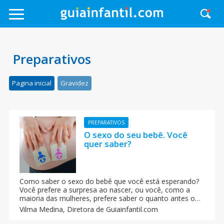
Preparativos
Pagina inicial
Gravidez
PREPARATIVOS
O sexo do seu bebê. Você
quer saber?
Como saber o sexo do bebê que você está esperando?
Você prefere a surpresa ao nascer, ou você, como a
maioria das mulheres, prefere saber o quanto antes o
sexo do seu futuro bebê? As duas opções devem ser
Vilma Medina,
Diretora de Guiainfantil.com
respeitadas, mas creio que saber com antecedência o
sexo do bebê tem muito mais vantagens!