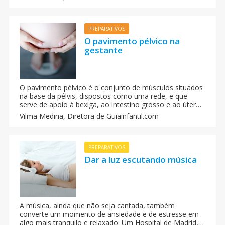
PREPARATIVOS
O pavimento pélvico na
gestante
O pavimento pélvico é o conjunto de músculos situados
na base da pélvis, dispostos como uma rede, e que
serve de apoio à bexiga, ao intestino grosso e ao útero.
Poderia se dizer que se divide em uma zona anterior,
Vilma Medina,
Diretora de Guiainfantil.com
onde se encontram a vagina e a uretra, e outra zona
posterior onde se encontra o orifício anal.
PREPARATIVOS
Dar a luz escutando música
A música, ainda que não seja cantada, também
converte um momento de ansiedade e de estresse em
algo mais tranquilo e relaxado. Um Hospital de Madrid,