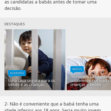
as candidatas a babás antes de tomar uma
decisão.
DESTAQUES
MEDOS
ACIDENTES
Os medos são sentim
Uma casa segura para os
totalmente normais n
bebês e as crianças
crianças e bebês
2- Não é conveniente que a babá tenha uma
idade inferior aos 18 anos. Seria muito jovem