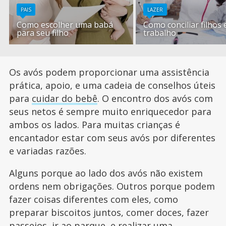
PAIS
LAZER
Como escolher uma babá
Como conciliar filhos 
para seu filho
trabalho
Os avós podem proporcionar uma assistência
prática, apoio, e uma cadeia de conselhos úteis
para
cuidar do bebê
. O encontro dos avós com
seus netos é sempre muito enriquecedor para
ambos os lados. Para muitas crianças é
encantador estar com seus avós por diferentes
e variadas razões.
Alguns porque ao lado dos avós não existem
ordens nem obrigações. Outros porque podem
fazer coisas diferentes com eles, como
preparar biscoitos juntos, comer doces, fazer
passeios, ir ao parque, e realizar uma