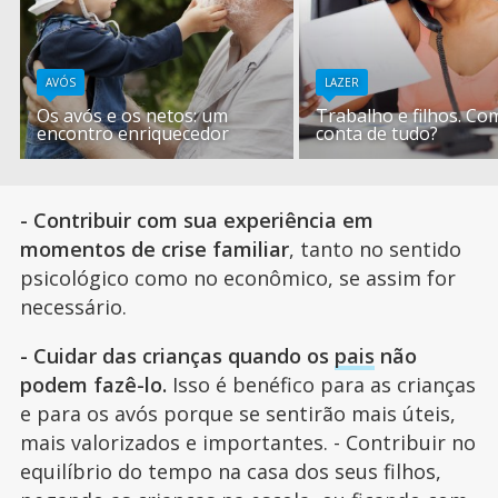
AVÓS
LAZER
Os avós e os netos: um
Trabalho e filhos. Co
encontro enriquecedor
conta de tudo?
- Contribuir com sua experiência em
momentos de crise familiar
, tanto no sentido
psicológico como no econômico, se assim for
necessário.
- Cuidar das crianças quando os
pais
não
podem fazê-lo.
Isso é benéfico para as crianças
e para os avós porque se sentirão mais úteis,
mais valorizados e importantes. - Contribuir no
equilíbrio do tempo na casa dos seus filhos,