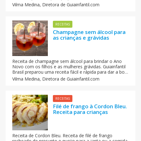
a colaboraçao das crianças no preparo. Te ensinamos a
Vilma Medina,
Diretora de Guiainfantil.com
fazer uns biscoitos deliciosos, passo a passo, com os
seus filhos.
RECEITAS
Champagne sem álcool para
as crianças e grávidas
Receita de champagne sem álcool para brindar o Ano
Novo com os filhos e as mulheres grávidas. Guiainfantil
Brasil preparou uma receita fácil e rápida para dar a boa
vinda ao Ano Novo em família. Uma receita fácil e rápida
Vilma Medina,
Diretora de Guiainfantil.com
de preparar, e com a qual se poderá brindar com as
grávidas e as crianças da família.
RECEITAS
Filé de frango à Cordon Bleu.
Receita para crianças
Receita de Cordon Bleu. Receita de filé de frango
recheado de presunto e queijo para a janta ou a comida