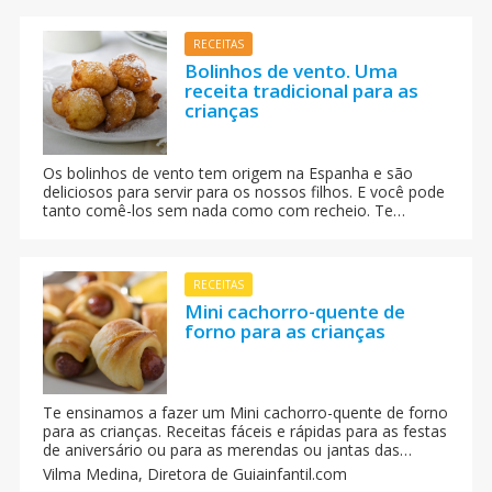
Semana Santa. Aprenda a fazer uma deliciosa Fritada de
Bacalhau.
RECEITAS
Bolinhos de vento. Uma
receita tradicional para as
crianças
Os bolinhos de vento tem origem na Espanha e são
deliciosos para servir para os nossos filhos. E você pode
tanto comê-los sem nada como com recheio. Te
ensinamos, passo a passo, como fazer uns deliciosos
bolinhos de chuva ou de vento para a merenda das
crianças.
RECEITAS
Mini cachorro-quente de
forno para as crianças
Te ensinamos a fazer um Mini cachorro-quente de forno
para as crianças. Receitas fáceis e rápidas para as festas
de aniversário ou para as merendas ou jantas das
crianças. Receitas para um pic-nic com as crianças.
Vilma Medina,
Diretora de Guiainfantil.com
Receitas para pic-nic com a família. Receitas fáceis e