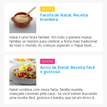
todos os pratos. Aprenda a fazer, passo a passo:
RECEITAS
Farofa de Natal. Receita
brasileira
Natal é uma festa familiar. Em todo o planeta muitas
famílias se reúnem para celebrar a festa mais tradicional
de todo o mundo. As crianças esperam o Papai Noel, e
toda família se reúne à mesa para agradecer a Deus e
celebrar o menino Jesus. No Brasil, além do Peru de
Natal, as pessoas costumam usar uma receita bem
brasileira: a Farofa de Natal como um delicioso
RECEITAS
acompanhamento. Feliz Natal!
Arroz de Natal. Receita fácil
e gostosa
Natal combina com mesa farta, família reunida,
criançada correndo pela casa... Se você estiver buscando
uma receita fácil, gostosa e barata, que tal um Arroz de
Natal diferente, com frutas secas, castanhas e outras
delícias? Mãos à obra e um Feliz Natal!