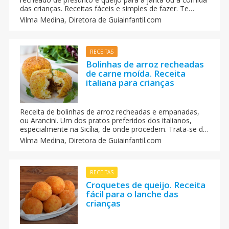
das crianças. Receitas fáceis e simples de fazer. Te
ensinamos a fazê-la, passo a passo.
Vilma Medina,
Diretora de Guiainfantil.com
RECEITAS
Bolinhas de arroz recheadas
de carne moída. Receita
italiana para crianças
Receita de bolinhas de arroz recheadas e empanadas,
ou Arancini. Um dos pratos preferidos dos italianos,
especialmente na Sicília, de onde procedem. Trata-se de
uma receita muito versátil, já que permite todo o tipo de
Vilma Medina,
Diretora de Guiainfantil.com
recheios: carnes, presunto, queijos, bacon.
RECEITAS
Croquetes de queijo. Receita
fácil para o lanche das
crianças