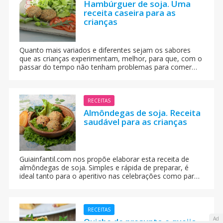
Hambúrguer de soja. Uma
receita caseira para as
crianças
Quanto mais variados e diferentes sejam os sabores
que as crianças experimentam, melhor, para que, com o
passar do tempo não tenham problemas para comer
em outro lugar que não seja a sua casa. Esta receita de
hambúrgueres de soja é muito fácil de elaborar,
saborosa e muito saudável.
RECEITAS
Almôndegas de soja. Receita
saudável para as crianças
Guiainfantil.com nos propõe elaborar esta receita de
almôndegas de soja. Simples e rápida de preparar, é
ideal tanto para o aperitivo nas celebrações como para
a janta das crianças.
RECEITAS
Ad
Quiche de presunto e queijo.