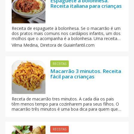
Espaguete à bolonhesa.
Receita italiana para crianças
Receita de espaguete à bolonhesa. Se o macarrão é um
dos pratos mais comuns nos cardápios infantis, um dos
molhos que o acompanha é a bolonhesa. Uma receita
que vem da região de Bologna, de onde traz o seu
Vilma Medina,
Diretora de Guiainfantil.com
nome. Aprenda a fazer essa deliciosa receita.
RECEITAS
Macarrão 3 minutos. Receita
fácil para crianças
Receta de macarrão tres minutos. A cada dia os pais
têm menos tempo para cozinharem para seus filhos. O
macarrão três minutos é uma boa dica para quem quer
uma receita rápida e que agrade a todos. Crianças e
adultos adoram massas e comidas suculentas.
RECEITAS