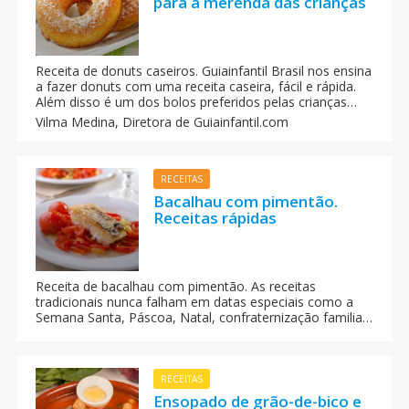
para a merenda das crianças
Receita de donuts caseiros. Guiainfantil Brasil nos ensina
a fazer donuts com uma receita caseira, fácil e rápida.
Além disso é um dos bolos preferidos pelas crianças
tanto para o café da manha como para a merenda.
Vilma Medina,
Diretora de Guiainfantil.com
RECEITAS
Bacalhau com pimentão.
Receitas rápidas
Receita de bacalhau com pimentão. As receitas
tradicionais nunca falham em datas especiais como a
Semana Santa, Páscoa, Natal, confraternização familiar
ou para receber amigos em casa. Sabores que nos
remetem à infância e conhecimentos que passam de
pais para filhos, como a receita desse delicioso
Bacalhau com pimentões.
RECEITAS
Ensopado de grão-de-bico e