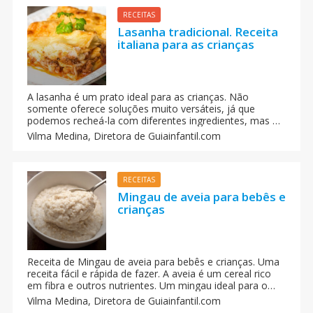
RECEITAS
Lasanha tradicional. Receita
italiana para as crianças
A lasanha é um prato ideal para as crianças. Não
somente oferece soluções muito versáteis, já que
podemos recheá-la com diferentes ingredientes, mas é
muito fácil de mastigar e muito saborosa para os
Vilma Medina,
Diretora de Guiainfantil.com
pequeninos da casa.
RECEITAS
Mingau de aveia para bebês e
crianças
Receita de Mingau de aveia para bebês e crianças. Uma
receita fácil e rápida de fazer. A aveia é um cereal rico
em fibra e outros nutrientes. Um mingau ideal para o
café da manha ou a merenda das crianças.
Vilma Medina,
Diretora de Guiainfantil.com