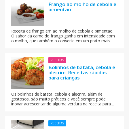
Frango ao molho de cebola e
pimentão
Receita de frango em ao molho de cebola e pimentão.
O sabor da carne do frango ganha em intensidade com
o molho, que também o converte em um prato mais
suculento. Uma refeição deliciosa para acompanhar
com arroz e verduras.
RECEITAS
Bolinhos de batata, cebola e
alecrim. Receitas rápidas
para crianças
Os bolinhos de batata, cebola e alecrim, além de
gostosos, são muito práticos e você sempre pode
inovar acrescentando alguma verdura na receita para
ficar com a sua cara. Mãos à obra. Receita gostosa para
o lanche das crianças
RECEITAS