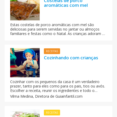
Costelas de porco
aromáticas com mel
Estas costelas de porco aromáticas com mel são
deliciosas para serem servidas no jantar ou almoços
familiares e festas como o Natal. As crianças adoram a
maciez da carne e do toque adocicado do mel, e você
terá um prato perfeito para qualquer ocasião.
RECEITAS
Cozinhando com crianças
Cozinhar com os pequenos da casa é um verdadeiro
prazer, tanto para eles como para os pais, tios ou avós.
Escolher a receita, reunir os ingredientes e todo o
material que vão necessitar é algo que pode mudar a
Vilma Medina,
Diretora de Guiainfantil.com
concepção das crianças acerca dos alimentos e da
comida.
RECEITAS