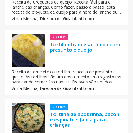
Receita de Croquetes de queijo. Receita fácil para o
lanche das crianças. Como fazer, passo a passo, esta
receita de croquete de queijo para a hora do lanche ou
para a festa de aniversário das crianças.
Vilma Medina,
Diretora de Guiainfantil.com
RECEITAS
Tortilha francesa rápida com
presunto e queijo
Receita de omelete ou tortilha francesa de presunto e
queijo. As tortilhas são um dos alimentos mais gostosos
para dar de comer às crianças. Os ovos são um dos
ingredientes que mais variantes oferece, e quase todas
Vilma Medina,
Diretora de Guiainfantil.com
as crianças adoram. Aprenda a fazer essa tortilha
francesa com presunto e queijo.
RECEITAS
Tortilha de abobrinha, bacon
e espinafre. Janta para
crianças