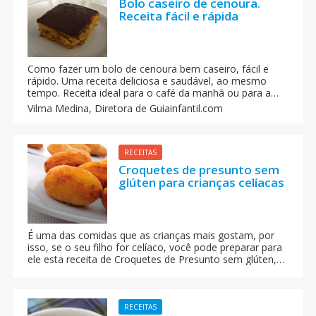
Bolo caseiro de cenoura.
Receita fácil e rápida
Como fazer um bolo de cenoura bem caseiro, fácil e
rápido. Uma receita deliciosa e saudável, ao mesmo
tempo. Receita ideal para o café da manhã ou para a
merenda das crianças
Vilma Medina,
Diretora de Guiainfantil.com
RECEITAS
Croquetes de presunto sem
glúten para crianças celíacas
É uma das comidas que as crianças mais gostam, por
isso, se o seu filho for celíaco, você pode preparar para
ele esta receita de Croquetes de Presunto sem glúten,
para que ele possa desfrutar de um prato delicioso sem
problemas.
RECEITAS