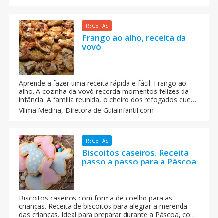
uma fruta que cada vez mais é utilizada na cozinha pelo
seu grande conteúdo de vitaminas. O salmão defumado
é um peixe rico em antioxidantes.
RECEITAS
Frango ao alho, receita da
vovó
Aprende a fazer uma receita rápida e fácil: Frango ao
alho. A cozinha da vovó recorda momentos felizes da
infância. A família reunida, o cheiro dos refogados que
se espalha pela casa... Motivos para desfrutar da
Vilma Medina,
Diretora de Guiainfantil.com
cozinha tradicional com sabores com esse frango ao
alho. As crianças vão amar!!
RECEITAS
Biscoitos caseiros. Receita
passo a passo para a Páscoa
Biscoitos caseiros com forma de coelho para as
crianças. Receita de biscoitos para alegrar a merenda
das crianças. Ideal para preparar durante a Páscoa, com