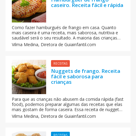
caseiro. Receita fácil e rápida
Como fazer hamburgués de frango em casa. Quanto
mais caseira é uma receita, mais saborosa, nutritiva e
saudável será o seu resultado. A maioria das crianças
gosta de hambúrguer, e nós podemos fazer um
Vilma Medina,
Diretora de Guiainfantil.com
hambúrguer ainda mais delicioso do que o comprado
em supermercados ou lanchonetes.
RECEITAS
Nuggets de frango. Receita
fácil e saborosa para
crianças
Para que as crianças não abusem da comida rápida (fast
food), podemos preparar algumas das receitas que elas
mais gostam de forma caseira. Essa receita de nuggets
de frango caseiros é a receita para crianças que fará o
Vilma Medina,
Diretora de Guiainfantil.com
maior sucesso em casa.
RECEITAS