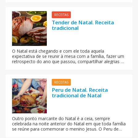
comum encontrar nas mesas o tradicional peru, tender,
farofa, saladas e as deliciosas rabanadas, mas para
quem quer inovar e tornar o Natal um pouco mais light,
RECEITAS
que tal um Bacalhau de Natal?
Tender de Natal. Receita
tradicional
O Natal está chegando e com ele toda aquela
expectativa de se reunir à mesa com a família, fazer um
retrospecto do ano que passou, compartilhar alegrias e
por que não trocar receitas deliciosas e tradicionais de
fim de ano... Aprenda a fazer esse delicioso Tender de
Natal em apenas 30 minutos e saborear uma mistura
leve de doce e salgado numa receita imperdível.
RECEITAS
Peru de Natal. Receita
tradicional de Natal
Outro ponto marcante do Natal é a ceia, sempre
celebrada na noite anterior do Natal em que toda família
se reúne para comemorar o menino Jesus. O Peru de
Natal é, pelo menos no Brasil, o mais tradicional de