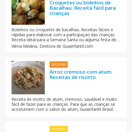
Croquetes ou bolinhos de
Bacalhau. Receita fácil para
crianças
Bolinhos ou croquetes de bacalhau. Receitas fáceis e
rápidas para elaborar com a participaçao das crianças.
Receita ideal para a Semana Santa ou alguma festa de
aniversário.
Vilma Medina,
Diretora de Guiainfantil.com
RECEITAS
Arroz cremoso com atum.
Receitas de risotto
Receita de risotto de atum, cremoso, saudável e muito
fácil de fazer para as crianças. Para que as crianças se
acostumem com o sabor do atum, Guiainfantil Brasil
nos oferece uma receita muito simples, rápida e
econômica de preparar.
RECEITAS