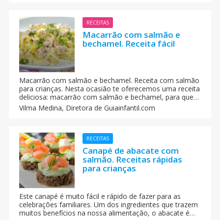
rápidas para a família.
RECEITAS
Macarrão com salmão e
bechamel. Receita fácil
Macarrão com salmão e bechamel. Receita com salmão
para crianças. Nesta ocasião te oferecemos uma receita
deliciosa: macarrão com salmão e bechamel, para que
as crianças chupem os dedos!
Vilma Medina,
Diretora de Guiainfantil.com
RECEITAS
Canapé de abacate com
salmão. Receitas rápidas
para crianças
Este canapé é muito fácil e rápido de fazer para as
celebrações familiares. Um dos ingredientes que trazem
muitos benefícios na nossa alimentação, o abacate é