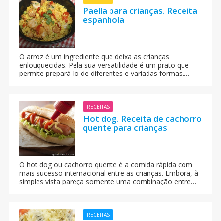
Paella para crianças. Receita
espanhola
O arroz é um ingrediente que deixa as crianças
enlouquecidas. Pela sua versatilidade é um prato que
permite prepará-lo de diferentes e variadas formas.
Nesta ocasião a gente te propõe elaborar essa deliciosa
paella, uma receita espanhola que o seu filho não
deixará nada no prato.
RECEITAS
Hot dog. Receita de cachorro
quente para crianças
O hot dog ou cachorro quente é a comida rápida com
mais sucesso internacional entre as crianças. Embora, à
simples vista pareça somente uma combinação entre
salsicha e pão de cachorro quente, na verdade a receita
já adquiriu diversas versões quanto ao seu preparo.
Existem diferentes formas, de acordo com cada país,
para elaborar um delicioso hot dog. A gente apresenta
RECEITAS