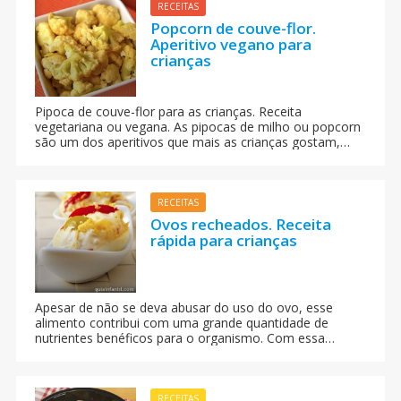
RECEITAS
Popcorn de couve-flor.
Aperitivo vegano para
crianças
Pipoca de couve-flor para as crianças. Receita
vegetariana ou vegana. As pipocas de milho ou popcorn
são um dos aperitivos que mais as crianças gostam,
mas normalmente sua composição nem sempre é
muito saudável principalmente pelo uso excessivo do sal
e condimentos. A gente envia para você uma alternativa
saudável de uma pipoca de couve-flor.
RECEITAS
Ovos recheados. Receita
rápida para crianças
Apesar de não se deva abusar do uso do ovo, esse
alimento contribui com uma grande quantidade de
nutrientes benéficos para o organismo. Com essa
receita de ovos recheados você conseguirá que as
crianças comam peixe, muito importante para o seu
crescimento. Prepare com seus filhos essa receita e
com certeza vocês vão adorar o resultado.
RECEITAS