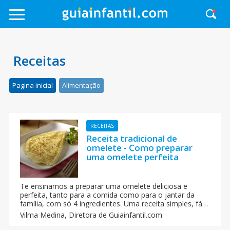
Receitas
Pagina inicial
Alimentação
RECEITAS
Receita tradicional de
omelete - Como preparar
uma omelete perfeita
Te ensinamos a preparar uma omelete deliciosa e
perfeita, tanto para a comida como para o jantar da
família, com só 4 ingredientes. Uma receita simples, fácil
e com truques para a sua omelete saia perfeita e possa
Vilma Medina,
Diretora de Guiainfantil.com
surpreender os seus filhos e a toda a família. Siga a
nossa receita, estamos seguros de que não se