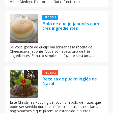
será muito mais saudável se você fizer um bom
Vilma Medina,
Diretora de Guiainfantil.com
hambúrguer americano caseiro. Aprenda essa receita.
RECEITAS
Bolo de queijo japonês com
três ingredientes
Se você gosta de queijo vai adorar essa receita de
Cheesecake japonês. Você só necessitará de três
ingredientes. É muito simples de fazer e será uma
sobremesa ideal ou um lanche delicioso. Você só
necessitará de ovos, queijo em creme (cream cheese) e
chocolate branco.
RECEITAS
Receita de pudim inglês de
Natal
Este Christmas Pudding derivou num bolo de frutas que
pode ser servido durante as festas natalinas nos lares
anglo-saxões e que já tem se estendido a outros