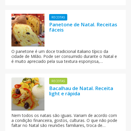
lugares do mundo. Merry Christmas!
RECEITAS
Panetone de Natal. Receitas
fáceis
O panetone é um doce tradicional italiano típico da
cidade de Milão. Pode ser consumido durante o Natal e
é muito apreciado pela sua textura esponjosa,
tornando-se num acompanhamento ideal para o café da
manhã ou o lanche da tarde. O panetone pode ser
recheado com frutas cristalizadas, passas, frutas e até
pedaços de chocolate.
RECEITAS
Bacalhau de Natal. Receita
light e rápida
Nem todos os natais são iguais. Variam de acordo com
a condição financeira, gostos, culturas. O que não pode
faltar no Natal são reuniões familiares, troca de
presentes, árvore de Natal, luzes e muita comida. É mais