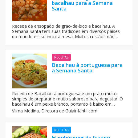
bacalhau para a Semana
Santa
Receita de ensopado de grão-de-bico e bacalhau. A
Semana Santa tem suas tradições em diversos países
do mundo e isso inclui a mesa. Muitos cristãos não
comem carne na Semana Santa e outros somente na
sexta-feira santa. O ensopado de grão-de-bico com
bacalhau faz parte de um prato refinado da
gastronomia.
RECEITAS
Bacalhau à portuguesa para
a Semana Santa
Receita de Bacalhau à portuguesa é um prato muito
simples de preparar e muito saboroso para degustar. O
bacalhau é um peixe branco, portanto é baixo em
gorduras. Guiainfantil.com nos oferece uma receita ideal
Vilma Medina,
Diretora de Guiainfantil.com
para as crianças e, além disso, muito tradicional na
Semana Santa.
RECEITAS
Hambúrguer de frango