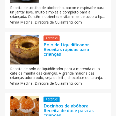
Receita de tortilha de abobrinha, bacon e espinafre para
un jantar leve, muito simples e completo para a
criançada. Contêm nutrientes e vitaminas de todo o tipo
graças à variedade dos seus ingredientes, assim você
Vilma Medina,
Diretora de Guiainfantil.com
pode fazer com que seus filhos comam saudavelmente.
RECEITAS
Bolo de Liquidificador.
Receitas rápidas para
crianças
Receita de bolo de liquidificador para a merenda ou o
café da manha das crianças. A grande maioria das
crianças adora bolo, seja de leite, chocolate ou laranja.
O importante é toda mãe ter uma receita fácil quando
Vilma Medina,
Diretora de Guiainfantil.com
os amiguinhos do seu filho chegar para brincar. Esse
Bolo de Liquidificador, além de ser muito fácil de fazer,
é muito saboroso.
RECEITAS
Docinhos de abóbora.
Receita de doce para as
crianças