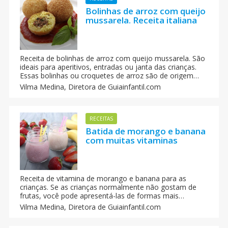
Bolinhas de arroz com queijo
mussarela. Receita italiana
Receita de bolinhas de arroz com queijo mussarela. São
ideais para aperitivos, entradas ou janta das crianças.
Essas bolinhas ou croquetes de arroz são de origem
italiana. Essas bolinhas são conhecidas como Arancini e
Vilma Medina,
Diretora de Guiainfantil.com
são deliciosas.
RECEITAS
Batida de morango e banana
com muitas vitaminas
Receita de vitamina de morango e banana para as
crianças. Se as crianças normalmente não gostam de
frutas, você pode apresentá-las de formas mais
atrativas como esta receita de batida de morango e
Vilma Medina,
Diretora de Guiainfantil.com
banana, com muitas vitaminas para o seu crescimento e
um sabor que elas não poderão resistir.