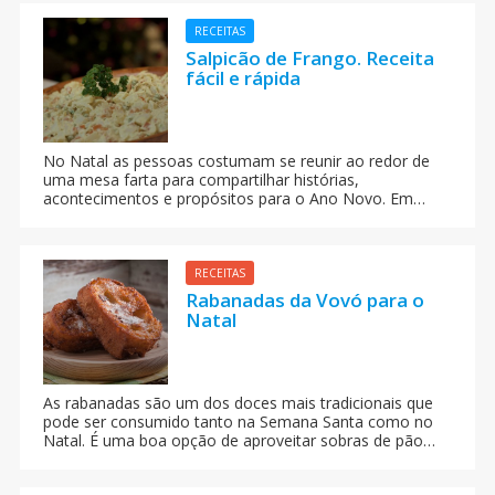
RECEITAS
Salpicão de Frango. Receita
fácil e rápida
No Natal as pessoas costumam se reunir ao redor de
uma mesa farta para compartilhar histórias,
acontecimentos e propósitos para o Ano Novo. Em
tempos de crise, nada como fazer uma receita deliciosa
que rende bastante e com ingredientes baratos. É o
caso do Salpicão de Frango, uma receita rápida e fácil
de fazer em casa. Aproveite o Natal em família.
RECEITAS
Rabanadas da Vovó para o
Natal
As rabanadas são um dos doces mais tradicionais que
pode ser consumido tanto na Semana Santa como no
Natal. É uma boa opção de aproveitar sobras de pão
que ficaram duros, convertendo-os em uma deliciosa
sobremesa. Aprenda a fazer esta deliciosa receita.