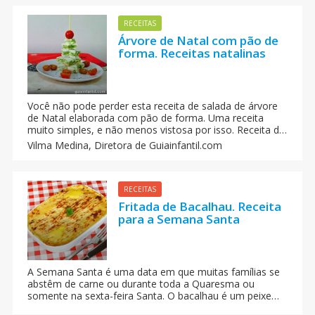
arrependerá.
RECEITAS
Árvore de Natal com pão de
forma. Receitas natalinas
Você não pode perder esta receita de salada de árvore
de Natal elaborada com pão de forma. Uma receita
muito simples, e não menos vistosa por isso. Receita de
Natal caseira para elaborar com a ajuda das crianças.
Vilma Medina,
Diretora de Guiainfantil.com
Na cozinha, as crianças podem aprender muito.
RECEITAS
Fritada de Bacalhau. Receita
para a Semana Santa
A Semana Santa é uma data em que muitas famílias se
abstêm de carne ou durante toda a Quaresma ou
somente na sexta-feira Santa. O bacalhau é um peixe
nutritivo, saudável e muito usado nas receitas da