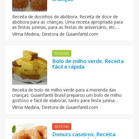
Receita de docinhos de abóbora. Receita de doce de
abóbora para as crianças. Uma receita apropriada para
as festas juninas, para as festas de aniversário, etc.
Além disso, é uma receita muito saudável.
Vilma Medina,
Diretora de Guiainfantil.com
RECEITAS
Bolo de milho verde. Receita
fácil e rápida
Receita de bolo de milho verde para a merenda das
crianças. Guiainfantil Brasil preparou um bolo de milho
gostoso e fácil de elaborar, tanto para festa junina
como para qualquer outra festa.
Vilma Medina,
Diretora de Guiainfantil.com
RECEITAS
Donuts caseiros. Receita