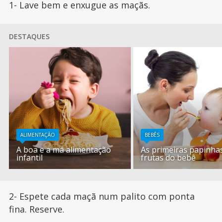
1- Lave bem e enxugue as maçãs.
DESTAQUES
ALIMENTAÇÃO
BEBÊS
A boa e a má alimentação
As primeiras papinha
infantil
frutas do bebê
2- Espete cada maçã num palito com ponta
fina. Reserve.