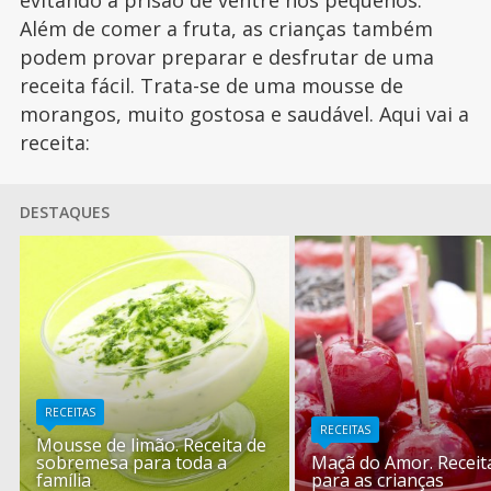
evitando a prisão de ventre nos pequenos.
Além de comer a fruta, as crianças também
podem provar preparar e desfrutar de uma
receita fácil. Trata-se de uma mousse de
morangos, muito gostosa e saudável. Aqui vai a
receita:
DESTAQUES
RECEITAS
RECEITAS
Mousse de limão. Receita de
sobremesa para toda a
Maçã do Amor. Receit
família
para as crianças