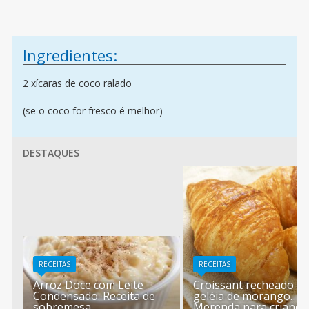
Ingredientes:
2 xícaras de coco ralado
(se o coco for fresco é melhor)
DESTAQUES
RECEITAS
RECEITAS
Arroz Doce com Leite
Croissant recheado c
Condensado. Receita de
geléia de morango.
sobremesa
Merenda para criança