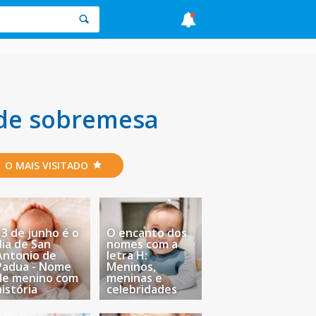
 de sobremesa
O MAIS VISITADO
13 de junho é o
O encanto dos
dia de San
nomes com a
Antonio de
letra H:
Padua - Nome
Meninos,
de menino com
meninas e
história
celebridades