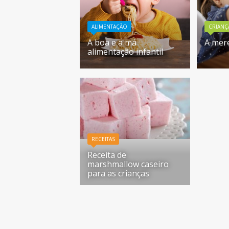
ALIMENTAÇÃO
CRIANÇ
A boa e a má
A mere
alimentação infantil
RECEITAS
Receita de
marshmallow caseiro
para as crianças