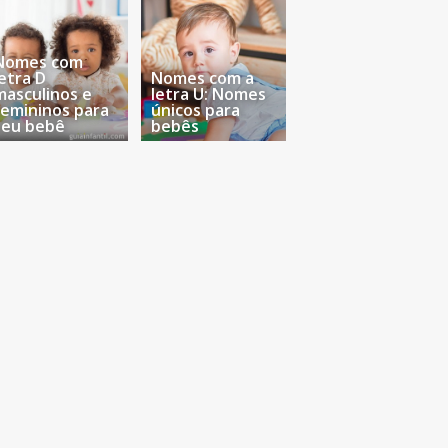
Nomes com
letra D
Nomes com a
masculinos e
letra U: Nomes
femininos para
únicos para
seu bebê
bebês