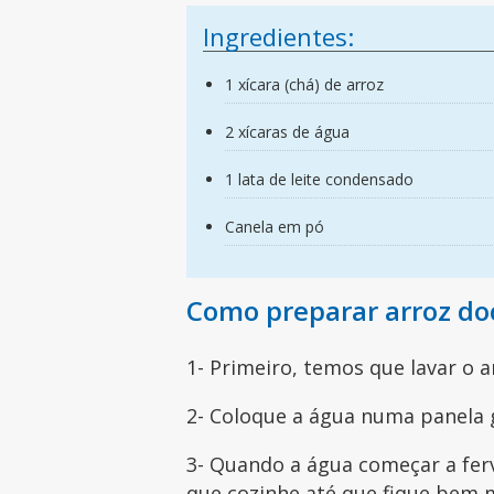
Ingredientes:
1 xícara (chá) de arroz
2 xícaras de água
1 lata de leite condensado
Canela em pó
Como preparar arroz doc
1- Primeiro, temos que lavar o a
2- Coloque a água numa panela g
3- Quando a água começar a ferve
que cozinhe até que fique bem 