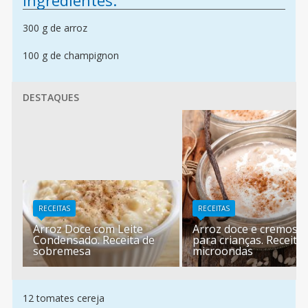
Ingredientes:
300 g de arroz
100 g de champignon
DESTAQUES
RECEITAS
RECEITAS
Arroz Doce com Leite
Arroz doce e cremoso
Condensado. Receita de
para crianças. Receita
sobremesa
microondas
12 tomates cereja