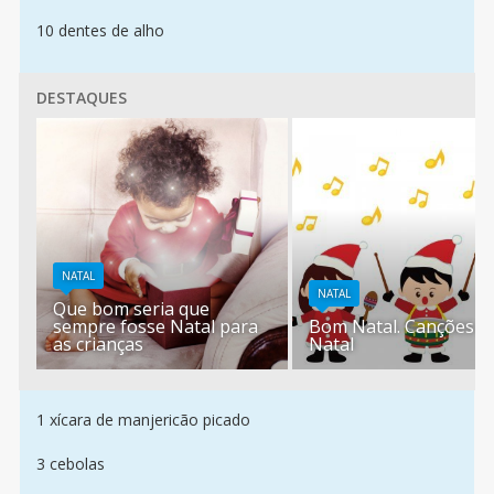
10 dentes de alho
DESTAQUES
NATAL
NATAL
Que bom seria que
sempre fosse Natal para
Bom Natal. Canções d
as crianças
Natal
1 xícara de manjericão picado
3 cebolas