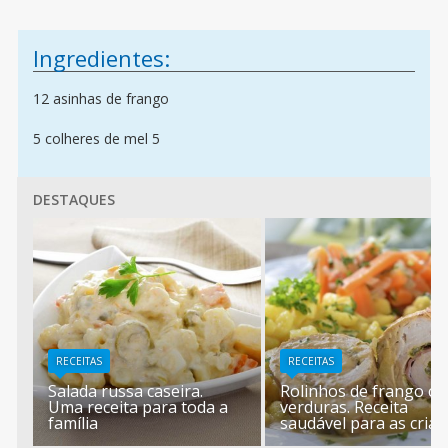
Ingredientes:
12 asinhas de frango
5 colheres de mel 5
DESTAQUES
RECEITAS
RECEITAS
Salada russa caseira.
Rolinhos de frango c
Uma receita para toda a
verduras. Receita
família
saudável para as cria