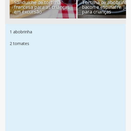
Sanduíche de tortilha
Tortilha de abobrinha
francesa para as crianças
bacon e espinafre. Jan
em excursão
para crianças
1 abobrinha
2 tomates