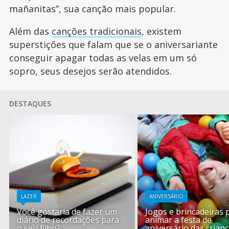
mañanitas”, sua canção mais popular.
Além das
canções tradicionais
, existem
superstições que falam que se o aniversariante
conseguir apagar todas as velas em um só
sopro, seus desejos serão atendidos.
DESTAQUES
LAZER
ANIVERSÁRIO
Você gostaria de fazer um
Jogos e brincadeiras 
diário de recordações para
animar a festa de
o seu filho?
aniversário das crian