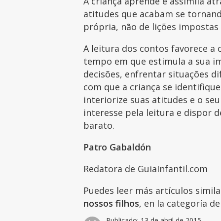
A criança aprende e assimila a
atitudes que acabam se tornand
própria, não de lições impostas 
A leitura dos contos favorece a
tempo em que estimula a sua im
decisões, enfrentar situações dif
com que a criança se identifiqu
interiorize suas atitudes e o s
interesse pela leitura e dispor
barato.
Patro Gabaldón
Redatora de GuiaInfantil.com
Puedes leer más artículos simil
nossos filhos
, en la categoría d
Publicado:
13 de abril de 2015