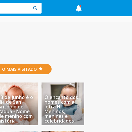
O MAIS VISITADO
13 de junho é o
O encanto dos
dia de San
nomes com a
Antonio de
letra H:
Padua - Nome
Meninos,
de menino com
meninas e
história
celebridades