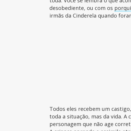
toda. Você se lembra o que ac
desobediente, ou com os
porqu
irmãs da Cinderela quando fora
Todos eles recebem um castig
toda a situação, mas da vida. A 
personagem que não age corret