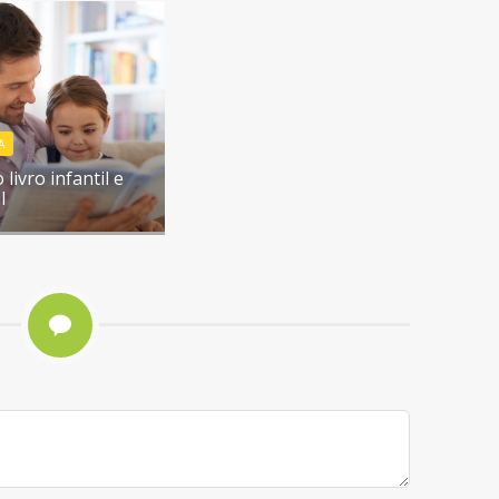
A
 livro infantil e
l