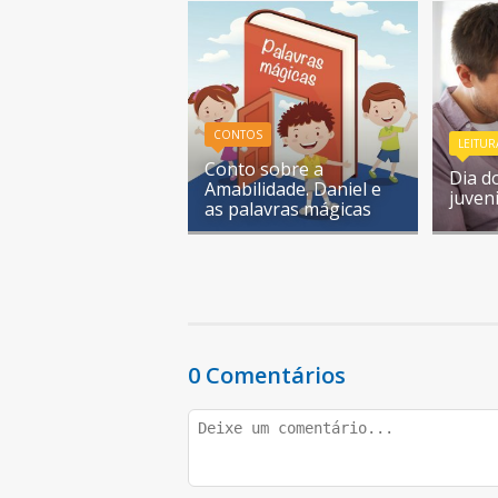
CONTOS
LEITUR
Conto sobre a
Dia do
Amabilidade. Daniel e
juveni
as palavras mágicas
0 Comentários