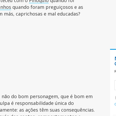
onteceu com o
Pinóquio
quando foi
inhos
quando foram preguiçosos e as
m más, caprichosas e mal educadas?
o, não do bom personagem, que é bom em
culpa é responsabilidade única do
amente: as ações têm suas consequências.