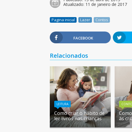
Atualizado:
11 de janeiro de 2017
Pagina inicial
Lazer
Contos
FACEBOOK
Relacionados
LEITURA
CONT
Como criar o hábito de
Como 
ler livros nas crianças
às cr