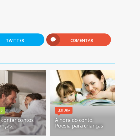
TWITTER
COMENTAR
OS
LEITURA
contar contos
A hora do conto.
ianças
Poesia para crianças