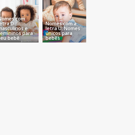
Nomes com
letra D
Nomes com a
masculinos e
letra U: Nomes
femininos para
únicos para
seu bebê
bebês