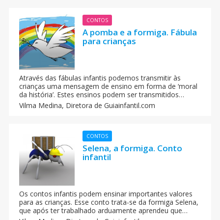
CONTOS
A pomba e a formiga. Fábula
para crianças
Através das fábulas infantis podemos transmitir às
crianças uma mensagem de ensino em forma de ‘moral
da história’. Estes ensinos podem ser transmitidos
através de contos curtos de animais que os
Vilma Medina,
Diretora de Guiainfantil.com
protagonizam.
CONTOS
Selena, a formiga. Conto
infantil
Os contos infantis podem ensinar importantes valores
para as crianças. Esse conto trata-se da formiga Selena,
que após ter trabalhado arduamente aprendeu que
também deve ter tempo para se divertir e para curtir a