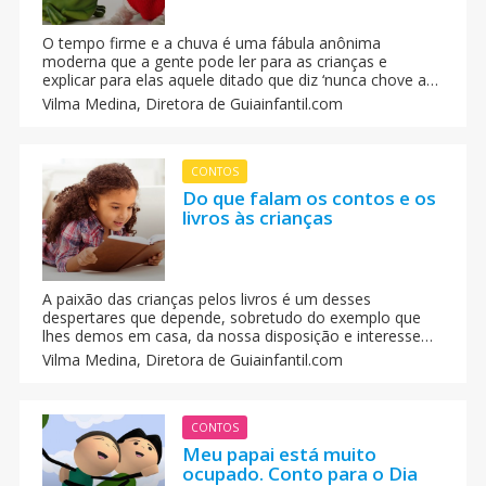
O tempo firme e a chuva é uma fábula anônima
moderna que a gente pode ler para as crianças e
explicar para elas aquele ditado que diz ‘nunca chove ao
gosto de todos’ ou ‘que nunca se pode agradar a todo
Vilma Medina,
Diretora de Guiainfantil.com
mundo’. Através das fábulas infantis os pais podem
aplicar um ensino aos seus filhos graças às lições de
moral que carregam.
CONTOS
Do que falam os contos e os
livros às crianças
A paixão das crianças pelos livros é um desses
despertares que depende, sobretudo do exemplo que
lhes demos em casa, da nossa disposição e interesse
para fazê-los mergulhar nesse maravilhoso mundo da
Vilma Medina,
Diretora de Guiainfantil.com
leitura e dos livros.
CONTOS
Meu papai está muito
ocupado. Conto para o Dia