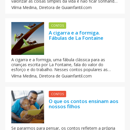
valorizar as coisas simples da vida e não ficar sonhando
com coisas muito grandes.
Vilma Medina,
Diretora de Guiainfantil.com
CONTOS
A cigarra e a formiga.
Fábulas de La Fontaine
A cigarra e a formiga, uma fábula clássica para as
crianças escrita por La Fontaine, fala do valor do
esforço e do trabalho. Nesses contos populares as
crianças encontrarão valiosas lições sobre a
Vilma Medina,
Diretora de Guiainfantil.com
honestidade ou a solidariedade.
CONTOS
O que os contos ensinam aos
nossos filhos
Se pararmos para pensar, os contos refletem a própria