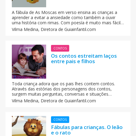
A fábula de As Moscas em verso ensina as crianças a
aprender a evitar a ansiedade como também a ouvir
uma história com rimas. Com poesía é muito mais fácil
ensinar às crianças.
Vilma Medina,
Diretora de Guiainfantil.com
CONTOS
Os contos estreitam laços
entre pais e filhos
Toda criança adora que os pais lhes contem contos.
Através das estórias dos personagens dos contos,
surgem muitas perguntas, conversas e situações
similares da vida real e inclusive estórias novas que eu
Vilma Medina,
Diretora de Guiainfantil.com
mesma tinha inventado com o mesmo fio condutor.
CONTOS
Fábulas para crianças. O leão
e o rato