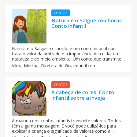
CONTOS
Natura e o Salgueiro-chorão.
Conto infantil
Natura e o Salgueiro-chorão é um conto infantil que
trata o valor da amizade e a importância de cuidar da
natureza e do meio ambiente. Um conto que transmite
uma mensagem para que as crianças protejam o meio
Vilma Medina,
Diretora de Guiainfantil.com
ambiente.
CONTOS
A cabeça de cores. Conto
infantil sobre a inveja
A maioria dos contos infantis transmite valores. Todos
têm alguma mensagem. E você pode utilizá-los para
explicar à criança o significado de valores como a
prudência, a solidariedade ou a bondade. Neste caso, o