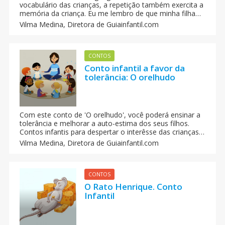
vocabulário das crianças, a repetição também exercita a
memória da criança. Eu me lembro de que minha filha
sabia de memória muitos diálogos dos contos que eu
Vilma Medina,
Diretora de Guiainfantil.com
lhe contava. A mesma coisa acontecia com os filmes.
CONTOS
Conto infantil a favor da
tolerância: O orelhudo
Com este conto de 'O orelhudo', você poderá ensinar a
tolerância e melhorar a auto-estima dos seus filhos.
Contos infantis para despertar o interêsse das crianças
pela literatura, pela leitura e os livros. Contos que falam
Vilma Medina,
Diretora de Guiainfantil.com
de valores como a tolerancia, paciencia, etc.
CONTOS
O Rato Henrique. Conto
Infantil