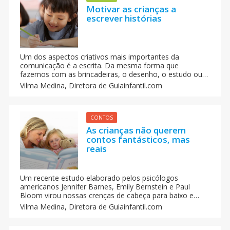
Motivar as crianças a
escrever histórias
Um dos aspectos criativos mais importantes da
comunicação é a escrita. Da mesma forma que
fazemos com as brincadeiras, o desenho, o estudo ou a
leitura devemos fazer com a valiosa forma de
Vilma Medina,
Diretora de Guiainfantil.com
expressão que implica a criação de textos. Devemos
cultivá-la nos nossos filhos especialmente nos casos do
primário, quando eles já manejam com soltura a
linguagem oral e já tenham iniciado na leitura.
CONTOS
As crianças não querem
contos fantásticos, mas
reais
Um recente estudo elaborado pelos psicólogos
americanos Jennifer Barnes, Emily Bernstein e Paul
Bloom virou nossas crenças de cabeça para baixo e
mostra que as crianças preferem fatos reais a ficções.
Vilma Medina,
Diretora de Guiainfantil.com
São os adultos que se apegam às histórias fantásticas.