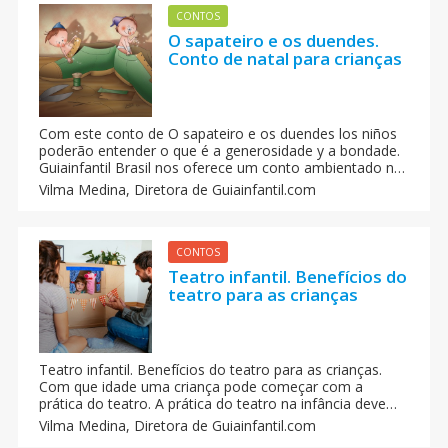
CONTOS
O sapateiro e os duendes.
Conto de natal para crianças
Com este conto de O sapateiro e os duendes los niños
poderão entender o que é a generosidade y a bondade.
Guiainfantil Brasil nos oferece um conto ambientado na
época do Natal que fala de valores como o
Vilma Medina,
Diretora de Guiainfantil.com
agradecimento, a generosidade e a bondad, grandes
liçoes para as crianças no Natal.
CONTOS
Teatro infantil. Benefícios do
teatro para as crianças
Teatro infantil. Benefícios do teatro para as crianças.
Com que idade uma criança pode começar com a
prática do teatro. A prática do teatro na infância deve
limitar-se a que a criança se divirta, invente e interprete
Vilma Medina,
Diretora de Guiainfantil.com
personagens curiosos, e faça amigos.