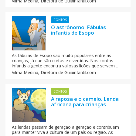
Vilma Medina,
Diretora de Guiainfantil.com
conto da A cabeça de cores fala de inveja. Explique com
essa história ao seu filho como é esse sentimento e por
que deve tentar evitá-lo.
CONTOS
O astrônomo. Fábulas
infantis de Esopo
As fábulas de Esopo são muito populares entre as
crianças, já que são curtas e divertidas. Nos contos
infantis a gente encontra valiosas lições que servem
para educar em valores como a honestidade ou a
Vilma Medina,
Diretora de Guiainfantil.com
solidariedade.
CONTOS
A raposa e o camelo. Lenda
africana para crianças
As lendas passam de geração a geração e contribuem
para manter viva a cultura de um país ou região. As