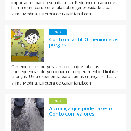
importantes para o seu dia a dia. Pedrinho, o caracol e a
lesma é um conto que fala sobre generosidade e a
importância de compartilhar.
Vilma Medina,
Diretora de Guiainfantil.com
CONTOS
Conto infantil. O menino e os
pregos
O menino e os pregos. Um conto que fala das
consequências do gênio ruim e temperamento difícil das
crianças. Uma experiência para que as crianças reflitam
sobre suas más ações. Os contos, fábulas e poemas
Vilma Medina,
Diretora de Guiainfantil.com
nos ajudam a ensinar valores às crianças.
CONTOS
A criança que pôde fazê-lo.
Conto com valores