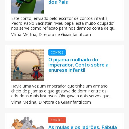
dos Pais
Este conto, enviado pelo escritor de contos infantis,
Pedro Pablo Sacristán: ‘Meu papai está muito ocupado’
nos serve como reflexão para nos darmos conta de que
com frequência a gente esquece que lugar ocupa na
Vilma Medina,
Diretora de Guiainfantil.com
nossa escala de valores o que temos de mais
importante, os nossos filhos.
CONTOS
O pijama molhado do
imperador. Conto sobre a
enurese infantil
Havia uma vez um imperador que tinha um armário
cheio de pijamas e que gostava de dormir entre os
edredons mais luxuosos. Obrigava a dois servos que
trocassem os lençóis e o pijama todos os dias, e não
Vilma Medina,
Diretora de Guiainfantil.com
deixava que esses servos falassem com ninguém mais
no palácio. Tudo isso ele fazia porque o imperador
guardava um segredo: ele fazia xixi nas calças durante a
noite.
CONTOS
As mulas e os ladrões. Fábula