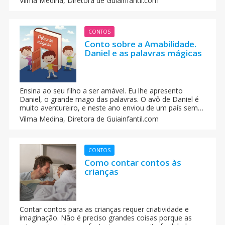
Vilma Medina,
Diretora de Guiainfantil.com
aborrecidas e perdem o interesse pela leitura. Cada
leitura deve ser de acordo com a idade da criança.
CONTOS
Conto sobre a Amabilidade.
Daniel e as palavras mágicas
Ensina ao seu filho a ser amável. Eu lhe apresento
Daniel, o grande mago das palavras. O avô de Daniel é
muito aventureiro, e neste ano enviou de um país sem
nome, no seu aniversário, um presente muito estranho:
Vilma Medina,
Diretora de Guiainfantil.com
uma caixa cheia de letras brilhantes. Um conto para
ensinar a amabilidade para as crianças.
CONTOS
Como contar contos às
crianças
Contar contos para as crianças requer criatividade e
imaginação. Não é preciso grandes coisas porque as