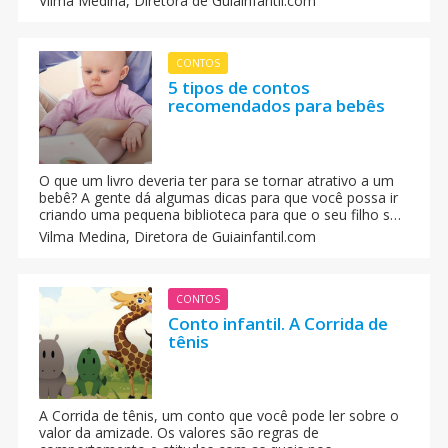
Vilma Medina,
Diretora de Guiainfantil.com
CONTOS
5 tipos de contos
recomendados para bebês
O que um livro deveria ter para se tornar atrativo a um
bebê? A gente dá algumas dicas para que você possa ir
criando uma pequena biblioteca para que o seu filho se
aproxime da leitura desde as primeiras etapas. Sergio
Vilma Medina,
Diretora de Guiainfantil.com
Díez, bibliotecário de Brains Internacional School (Escola
Internacional do Cérebro) nos explica como deve ser um
livro para que os pequeninos da casa, crianças entre 0 e
3 anos queiram começar a desfrutar dos contos.
CONTOS
Conto infantil. A Corrida de
tênis
A Corrida de tênis, um conto que você pode ler sobre o
valor da amizade. Os valores são regras de