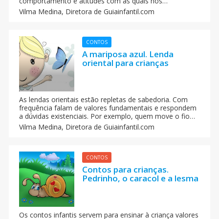
comportamento e atitudes com as quais nos
comportamos e que estão de acordo com aquilo que
Vilma Medina,
Diretora de Guiainfantil.com
consideramos correto. Os livros, contos, fábulas ou
poemas proporcionam aos pais uma ferramenta
perfeita para educar as crianças com valores.
CONTOS
A mariposa azul. Lenda
oriental para crianças
As lendas orientais estão repletas de sabedoria. Com
frequência falam de valores fundamentais e respondem
a dúvidas existenciais. Por exemplo, quem move o fio
das nossas vidas e se existe ou não um destino. A
Vilma Medina,
Diretora de Guiainfantil.com
mariposa azul é uma lenda oriental que ensina à criança
suas escolhas podem mudar o seu destino.
CONTOS
Contos para crianças.
Pedrinho, o caracol e a lesma
Os contos infantis servem para ensinar à criança valores