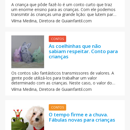
A criança que pôde fazê-lo é um conto curto que traz
um enorme ensino para as crianças. Com ele podemos
transmitir às crianças uma grande lição: que lutem para
conseguir suas metas e objetivos e não escutem
Vilma Medina,
Diretora de Guiainfantil.com
aqueles que lhes dizem que não podem consegui-lo.
CONTOS
As coelhinhas que não
sabiam respeitar. Conto para
crianças
Os contos são fantásticos transmissores de valores. A
gente pode utilizá-los para trabalhar um valor
determinado com as crianças. Neste caso, o valor do
respeito. Neste conto, ‘As coelhinhas que não sabiam
Vilma Medina,
Diretora de Guiainfantil.com
respeitar’, as crianças se darão conta de que a falta de
respeito e as zombarias com os outros podem provocar
feridas inesquecíveis.
CONTOS
O tempo firme e a chuva.
Fábulas novas para crianças