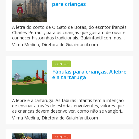
para crianças
A letra do conto de O Gato de Botas, do escritor francês
Charles Perrault, para as crianças que gostam de ouvir e
conhecer historinhas tradicionais. Guiainfantil.com nos
oferece o conto de O Gato de Botas.
Vilma Medina,
Diretora de Guiainfantil.com
CONTOS
Fábulas para crianças. A lebre
e a tartaruga
A lebre e a tartaruga. As fábulas infantis tem a intenção
de ensinar através de estórias envolventes, valores que
as crianças devem desenvolver, como não se vangloriar
de ninguém que não tenha os mesmos talentos que
Vilma Medina,
Diretora de Guiainfantil.com
você. Assim é a fábula da lebre e a tartaruga.
CONTOS