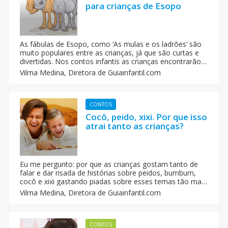
para crianças de Esopo
As fábulas de Esopo, como ‘As mulas e os ladrões’ são
muito populares entre as crianças, já que são curtas e
divertidas. Nos contos infantis as crianças encontrarão
valiosas lições que servem para educar em valores
Vilma Medina,
Diretora de Guiainfantil.com
como a honestidade ou a solidariedade.
CONTOS
Cocô, peido, xixi. Por que isso
atrai tanto as crianças?
Eu me pergunto: por que as crianças gostam tanto de
falar e dar risada de histórias sobre peidos, bumbum,
cocô e xixi gastando piadas sobre esses temas tão mal
cheirosos?
Vilma Medina,
Diretora de Guiainfantil.com
CONTOS