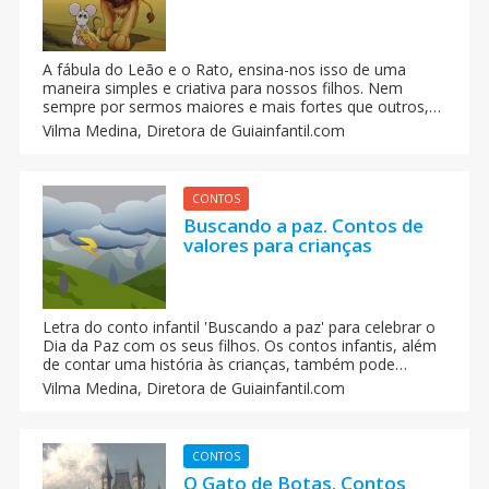
A fábula do Leão e o Rato, ensina-nos isso de uma
maneira simples e criativa para nossos filhos. Nem
sempre por sermos maiores e mais fortes que outros,
quer dizer que nunca precisaremos dos menos
Vilma Medina,
Diretora de Guiainfantil.com
favorecidos. Explore a fábula O Leão e o Rato com
nossos roteiros de teatro para crianças! Uma atividade
escolar envolvente que une educação e diversão.
CONTOS
Buscando a paz. Contos de
valores para crianças
Letra do conto infantil 'Buscando a paz' para celebrar o
Dia da Paz com os seus filhos. Os contos infantis, além
de contar uma história às crianças, também pode
educá-las em valores.
Vilma Medina,
Diretora de Guiainfantil.com
CONTOS
O Gato de Botas. Contos