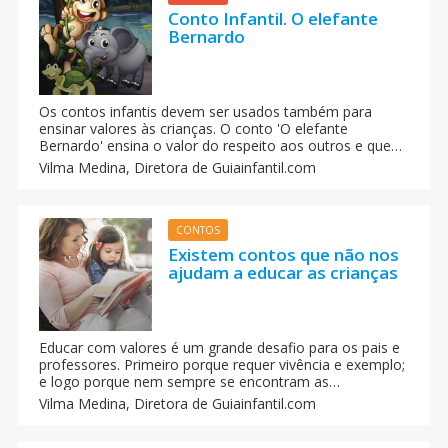
Conto Infantil. O elefante
Bernardo
Os contos infantis devem ser usados também para
ensinar valores às crianças. O conto 'O elefante
Bernardo' ensina o valor do respeito aos outros e que
todos precisamos uns dos outros em algum momento
Vilma Medina,
Diretora de Guiainfantil.com
da vida. Um conto para que as crianças aprendam
valores como o respeito, a tolerancia e o amor.
CONTOS
Existem contos que não nos
ajudam a educar as crianças
Educar com valores é um grande desafio para os pais e
professores. Primeiro porque requer vivência e exemplo;
e logo porque nem sempre se encontram as
ferramentas necessárias para isso. Antes de contar um
Vilma Medina,
Diretora de Guiainfantil.com
conto ao seu filho você deveria lê-lo antes e ver se o
seu ensino é correto ou não.