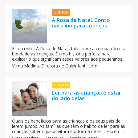
CONTOS
A Rosa de Natal. Conto
natalino para crianças
Este conto, A Rosa de Natal, fala sobre a compaixão e a
bondade às crianças. É uma historia perfeita para
explicar o que significam esses valores aos pequeninos
especialmente nas festas natalinas. Explica e transmite
Vilma Medina,
Diretora de Guiainfantil.com
os valores do Natal aos seus filhos, de uma forma
divertida e curiosa.
CONTOS
Ler para as crianças é estar
do lado delas
Quais os benefícios para as crianças e os seus pais de
lerem juntos. As famílias que têm o hábito de ler para as
crianças sabem que a leitura e a forma de ler crescem
com a criança. Se não crescem, as crianças ficam