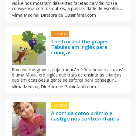
vida e nos mostram diferentes facetas da vida: nossa
convivência com os outros, a possibilidade de escolha,
sentimentos e valores contrapostos.
Vilma Medina,
Diretora de Guiainfantil.com
CONTOS
The fox and the grapes.
Fábulas em inglês para
crianças
Fox and the grapes, cuja tradução é ‘A raposa e as uvas’,
é uma fábula em inglês que trata de ensinar as crianças
que em ocasiões a gente se esforça para conseguir
algo, e mesmo não conseguindo temos sempre que
Vilma Medina,
Diretora de Guiainfantil.com
tentar.
CONTOS
A comida como prêmio e
castigo nos contos infantis