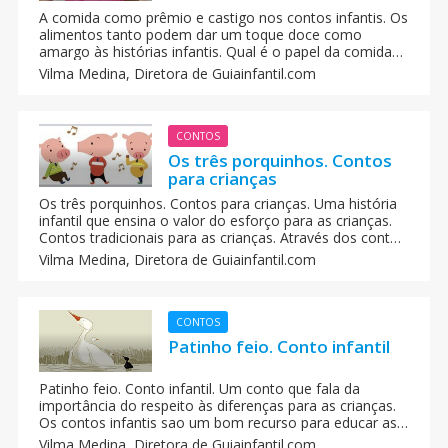
A comida como prêmio e castigo nos contos infantis. Os
alimentos tanto podem dar um toque doce como
amargo às histórias infantis. Qual é o papel da comida
nos contos para crianças.
Vilma Medina,
Diretora de Guiainfantil.com
CONTOS
Os três porquinhos. Contos
para crianças
Os três porquinhos. Contos para crianças. Uma história
infantil que ensina o valor do esforço para as crianças.
Contos tradicionais para as crianças. Através dos contos
as crianças podem aprender alguns valores.
Vilma Medina,
Diretora de Guiainfantil.com
CONTOS
Patinho feio. Conto infantil
Patinho feio. Conto infantil. Um conto que fala da
importância do respeito às diferenças para as crianças.
Os contos infantis sao um bom recurso para educar as
crianças com valores como o respeito, a solidariedade,
Vilma Medina,
Diretora de Guiainfantil.com