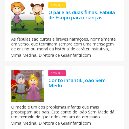
CONTOS
O pai e as duas filhas. Fábula
de Esopo para crianças
As fábulas são curtas e breves narrações, normalmente
em verso, que terminam sempre com uma mensagem
de ensino ou ‘moral da história’ de caráter instrutivo,
cujos personagens quase sempre são animais ou
Vilma Medina,
Diretora de Guiainfantil.com
objetos fictícios. O pai e as duas filhas é uma fábula
curta e fascinante.
CONTOS
Conto infantil. João Sem
Medo
O medo é um dos problemas infantis que mais
preocupam aos pais. Este conto de João Sem Medo dá
um exemplo de que todos em um determinado
momento sentem medo, em grande ou pequena
Vilma Medina,
Diretora de Guiainfantil.com
medida.