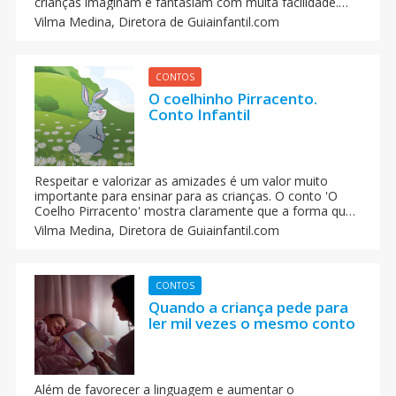
crianças imaginam e fantasiam com muita facilidade.
Aprenda dicas importantes para você se divertir muito
Vilma Medina,
Diretora de Guiainfantil.com
com seu filho na hora de contar-lhe um conto. Os
contos infantis são um ótimo recurso para educar as
crianças.
CONTOS
O coelhinho Pirracento.
Conto Infantil
Respeitar e valorizar as amizades é um valor muito
importante para ensinar para as crianças. O conto 'O
Coelho Pirracento' mostra claramente que a forma que
tratamos as pessoas vai gerar um retorno positivo ou
Vilma Medina,
Diretora de Guiainfantil.com
negativo. Leia este conto para o seu filho e fale com ele
sobre a tolerância e a amizade.
CONTOS
Quando a criança pede para
ler mil vezes o mesmo conto
Além de favorecer a linguagem e aumentar o