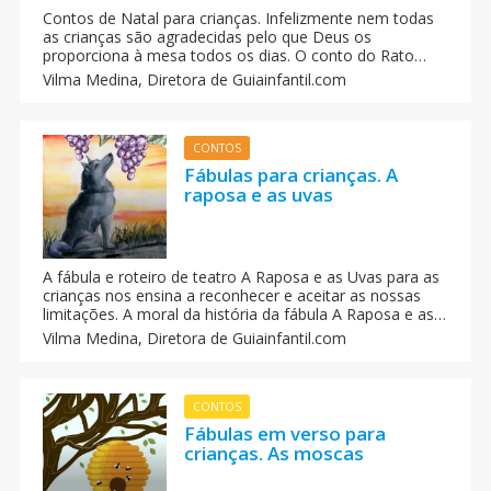
Contos de Natal para crianças. Infelizmente nem todas
as crianças são agradecidas pelo que Deus os
proporciona à mesa todos os dias. O conto do Rato
Henrique ensina as crianças evitarem ser comilões e
Vilma Medina,
Diretora de Guiainfantil.com
glutões, evitando-se assim a obesidade infantil.
CONTOS
Fábulas para crianças. A
raposa e as uvas
A fábula e roteiro de teatro A Raposa e as Uvas para as
crianças nos ensina a reconhecer e aceitar as nossas
limitações. A moral da história da fábula A Raposa e as
Uvas: Não conseguir atingir nossos objetivos pode ser
Vilma Medina,
Diretora de Guiainfantil.com
motivo de muita frustração e vergonha, mas quando
aprendemos a reconhecer nossas limitações, a gente
tem muito o que aprender. A fábula da Raposa e as uvas
conta a estória de uma raposa muito presumida.
CONTOS
Fábulas em verso para
crianças. As moscas