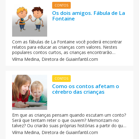
CONTOS
Os dois amigos. Fábula de La
Fontaine
Com as fábulas de La Fontaine você poderá encontrar
relatos para educar as crianças com valores. Nestes
populares contos curtos, as crianças encontrarão
valiosas lições sobre a honestidade ou a solidariedade.
Vilma Medina,
Diretora de Guiainfantil.com
Na fábula 'os dois amigos' mostra o valor da amizade.
CONTOS
Como os contos afetam o
cérebro das crianças
Em que as crianças pensam quando escutam um conto?
Será que tentam reter o que ouvem? Memorizam-no
talvez? Ou criarão suas próprias histórias a partir do que
escutam? Recente pesquisa mostra como isso afeta o
Vilma Medina,
Diretora de Guiainfantil.com
cérebro da criança.