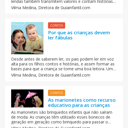
lendas também transmitem valores e contam histórias
incríveis. Neste caso, a lenda da raposa e o camelo bem
Vilma Medina,
Diretora de Guiainfantil.com
que podia ser uma fábula. É originária do Sudão do sul e
serve para advertir as crianças da importância que é
medir cada um dos nossos atos.
CONTOS
Por que as crianças devem
ler fábulas
Desde antes de saberem ler, os pais podem ler em voz
alta para os filhos contos e histórias, e assim formar as
bases para que a criança se torne uma boa leitora. Uma
das leituras que a gente pode realizar são as fábulas.
Vilma Medina,
Diretora de Guiainfantil.com
Trata-se de relatos curtos, tanto em verso como em
prosa, cujos personagens principais podem ser animais
ou objetos inanimados que apresentam características
humanas.
CONTOS
As marionetes como recurso
educativo para as crianças
As marionetes são brinquedos infantis que não saíram
de moda. As crianças têm utilizado esses bonecos de
geração em geração como brinquedo para passar o
tempo, inventando histórias e criando situações.