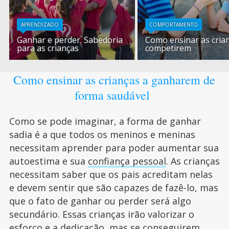
APRENDIZADO
COMPORTAMENTO
Ganhar e perder. Sabedoria
Como ensinar as cria
para as crianças
competirem
Como ensinar as crianças a ganharem de
forma saudável
Como se pode imaginar, a forma de ganhar
sadia é a que todos os meninos e meninas
necessitam aprender para poder aumentar sua
autoestima e sua
confiança pessoal
. As crianças
necessitam saber que os pais acreditam nelas
e devem sentir que são capazes de fazê-lo, mas
que o fato de ganhar ou perder será algo
secundário. Essas crianças irão valorizar o
esforço e a dedicação, mas se conseguirem