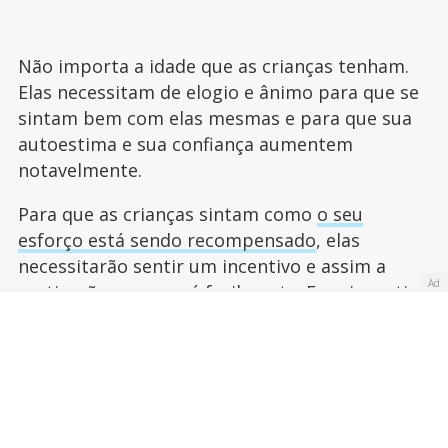
Não importa a idade que as crianças tenham.
Elas necessitam de elogio e ânimo para que se
sintam bem com elas mesmas e para que sua
autoestima e sua confiança aumentem
notavelmente.
Para que as crianças sintam como
o seu
esforço está sendo recompensado
, elas
necessitarão sentir um incentivo e assim a
Ad
motivação aparecerá facilmente. Esse incentivo
não tem que ser necessariamente algo
material, já que os elogios e a
boa vontade
são
mais do que suficientes para incentivar o bom
comportamento.