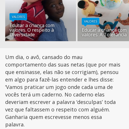
VALORES
VALORES
Educar a criança com
valores. O respeito à
Educar a criança com
Diversidade
valores. A Tolerância
Um dia, o avô, cansado do mau
comportamento das suas netas (que por mais
que ensinasse, elas não se corrigiam), pensou
em algo para fazê-las entender e lhes disse:
‘Vamos praticar um jogo onde cada uma de
vocês terá um caderno. No caderno elas
deveriam escrever a palavra ‘desculpas’ toda
vez que faltassem o respeito com alguém.
Ganharia quem escrevesse menos essa
palavra.