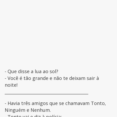
- Que disse a lua ao sol?
- Você é tão grande e não te deixam sair à
noite!
________________________________________
- Havia três amigos que se chamavam Tonto,
Ninguém e Nenhum.
- Tonto vai e diz à polícia: