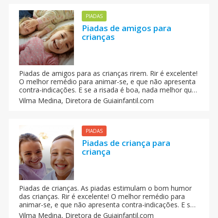
PIADAS
Piadas de amigos para
crianças
Piadas de amigos para as crianças rirem. Rir é excelente!
O melhor remédio para animar-se, e que não apresenta
contra-indicações. E se a risada é boa, nada melhor que
compartilhar com os demais. Como? Que parece se
Vilma Medina,
Diretora de Guiainfantil.com
começamos a contar piadas? As melhores piadas de
criança sobre os amigos.
PIADAS
Piadas de criança para
criança
Piadas de crianças. As piadas estimulam o bom humor
das crianças. Rir é excelente! O melhor remédio para
animar-se, e que não apresenta contra-indicações. E se
a risada é boa, nada melhor que compartilhar com os
Vilma Medina,
Diretora de Guiainfantil.com