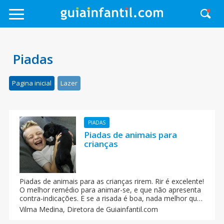
Piadas
Pagina inicial
Lazer
PIADAS
Piadas de animais para
crianças
Piadas de animais para as crianças rirem. Rir é excelente!
O melhor remédio para animar-se, e que não apresenta
contra-indicações. E se a risada é boa, nada melhor que
compartilhar com os demais. Piadas de gato, pato,
Vilma Medina,
Diretora de Guiainfantil.com
elefante, peixe, cachorro... piadas de animais para as
crianças.