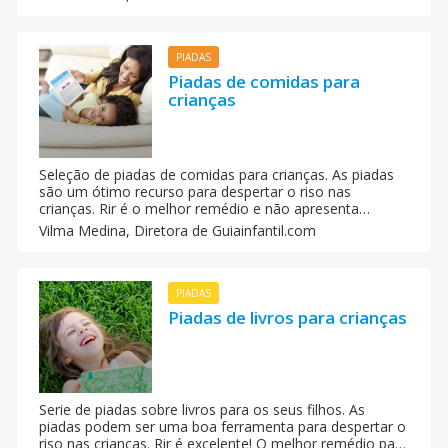
demais. Como? Que parece se começamos a contar
piadas?
PIADAS
Piadas de comidas para
crianças
Seleção de piadas de comidas para crianças. As piadas
são um ótimo recurso para despertar o riso nas
crianças. Rir é o melhor remédio e não apresenta
contra-indicações. E se a risada é boa, nada melhor que
Vilma Medina,
Diretora de Guiainfantil.com
compartilhar com os demais.
PIADAS
Piadas de livros para crianças
Serie de piadas sobre livros para os seus filhos. As
piadas podem ser uma boa ferramenta para despertar o
riso nas crianças. Rir é excelente! O melhor remédio para