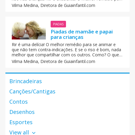
animar-se, e que não apresenta contra-indicações. E se
Vilma Medina,
Diretora de Guiainfantil.com
a risada é boa, nada melhor que compartilhar com os
demais. Como? Que parece se começamos a contar
piadas?
PIADAS
Piadas de mamãe e papai
para crianças
Rir é uma delícia! O melhor remédio para se animar e
que não tem contra-indicações. E se o riso é bom, nada
melhor que compartilhar com os outros. Como? O que
você acha de começarmos a contar algumas piadas? As
Vilma Medina,
Diretora de Guiainfantil.com
piadas estimulam o bom humor das crianças.
Brincadeiras
Canções/Cantigas
Contos
Desenhos
Esportes
View all