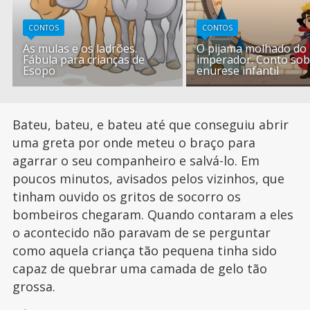
CONTOS
CONTOS
As mulas e os ladrões.
O pijama molhado do
Fábula para crianças de
imperador. Conto sob
Esopo
enurese infantil
Bateu, bateu, e bateu até que conseguiu abrir
uma greta por onde meteu o braço para
agarrar o seu companheiro e salvá-lo. Em
poucos minutos, avisados pelos vizinhos, que
tinham ouvido os gritos de socorro os
bombeiros chegaram. Quando contaram a eles
o acontecido não paravam de se perguntar
como aquela criança tão pequena tinha sido
capaz de quebrar uma camada de gelo tão
grossa.