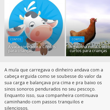
CONTOS
CONTOS
A vaca sonhadora. Contos
A galinha ruiva. Cont
para crianças
curtos para crianças
A mula que carregava o dinheiro andava com a
cabeça erguida como se soubesse do valor da
sua carga e balançava pra cima e pra baixo os
sinos sonoros pendurados no seu pescoço.
Enquanto isso, sua companheira continuava
caminhando com passos tranquilos e
silenciosos.