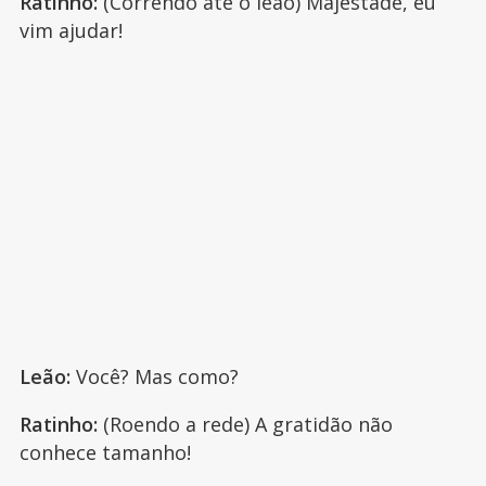
Ratinho:
(Correndo até o leão) Majestade, eu
vim ajudar!
Leão:
Você? Mas como?
Ratinho:
(Roendo a rede) A gratidão não
conhece tamanho!