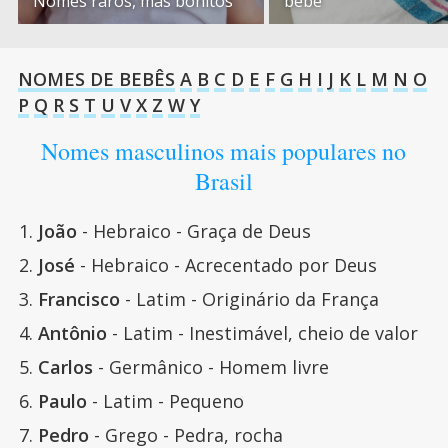
Nomes raros, mas bonitos
bebê
NOMES DE BEBÊS
A
B
C
D
E
F
G
H
I
J
K
L
M
N
O
P
Q
R
S
T
U
V
X
Z
W
Y
Nomes masculinos mais populares no
Brasil
João
- Hebraico - Graça de Deus
José
- Hebraico - Acrecentado por Deus
Francisco
- Latim - Originário da França
Antônio
- Latim - Inestimável, cheio de valor
Carlos
- Germânico - Homem livre
Paulo
- Latim - Pequeno
Pedro
- Grego - Pedra, rocha