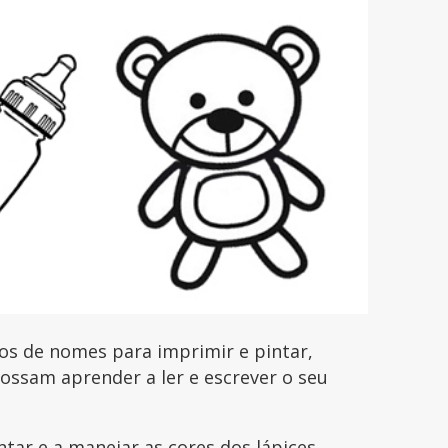
os de nomes para imprimir e pintar,
possam aprender a ler e escrever o seu
ntar e a manejar as cores dos lápices,