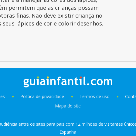
ém permitem que as crianças possam
toras finas. Não deve existir criança no
seus lápices de cor e colorir desenhos.
ies
Política de privacidade
Termos de uso
Cont
Mapa do site
audiência entre os sites para pais com 12 milhões de visitantes único
Espanha