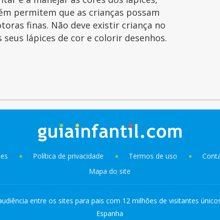
ém permitem que as crianças possam
toras finas. Não deve existir criança no
seus lápices de cor e colorir desenhos.
ies
Política de privacidade
Termos de uso
Cont
Mapa do site
audiência entre os sites para pais com 12 milhões de visitantes único
Espanha