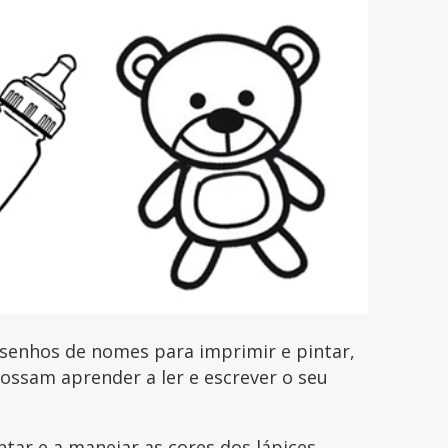
senhos de nomes para imprimir e pintar,
possam aprender a ler e escrever o seu
ntar e a manejar as cores dos lápices,