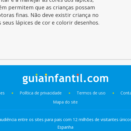
ém permitem que as crianças possam
toras finas. Não deve existir criança no
seus lápices de cor e colorir desenhos.
ies
Política de privacidade
Termos de uso
Cont
Mapa do site
audiência entre os sites para pais com 12 milhões de visitantes único
Espanha