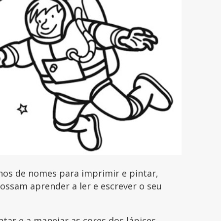
hos de nomes para imprimir e pintar,
possam aprender a ler e escrever o seu
ntar e a manejar as cores dos lápices,