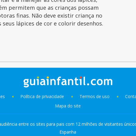
ém permitem que as crianças possam
toras finas. Não deve existir criança no
seus lápices de cor e colorir desenhos.
ies
Política de privacidade
Termos de uso
Cont
Mapa do site
audiência entre os sites para pais com 12 milhões de visitantes único
Espanha