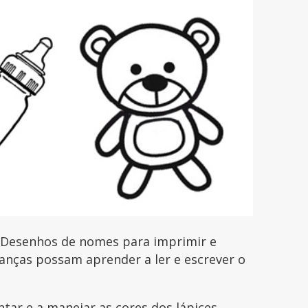
 Desenhos de nomes para imprimir e
rianças possam aprender a ler e escrever o
ntar e a manejar as cores dos lápices,